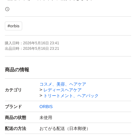
出品しておりますのでご検討ください
#
orbis
OPP等にはいれず、そのまま発送
開封後はメーカー元へ問い合わせはください。
購入日時：
2026年5月16日 23:41
出品日時：
2026年5月16日 23:21
ーーーーー
商品の情報
購入後のメッセージは梱包時に行っております。
コスメ、美容、ヘアケア
遅くなる場合もございますがご理解ください。
カテゴリ
レディースヘアケア
再出品、専用出品可→お気軽にご質問下さい。
トリートメント、ヘアパック
ブランド
ORBIS
商品の状態
未使用
配送の方法
おてがる配送（日本郵便）