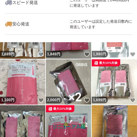
スピード発送
に発送しています
いいね！
いいね！
1,050
円
1,150
円
1,100
円
最大10%対象
このユーザーは設定した発送日数内に
安心発送
発送しています
いいね！
いいね！
1,689
円
1,849
円
1,980
円
最大10%対象
いいね！
いいね！
1,100
円
2,000
円
1,699
円
最大10%対象