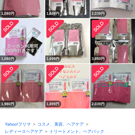
1,080
円
1,649
円
2,039
円
1,080
円
1,699
円
3,850
円
1,980
円
1,899
円
2,039
円
Yahoo!フリマ
コスメ、美容、ヘアケア
レディースヘアケア
トリートメント、ヘアパック