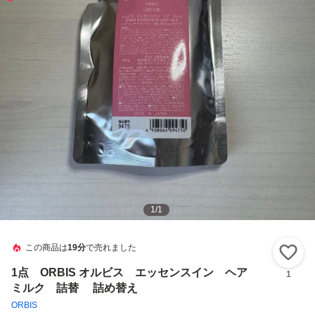
1
/
1
この商品は
19分
で売れました
い
1点 ORBIS オルビス エッセンスイン ヘア
1
ミルク 詰替 詰め替え
ORBIS