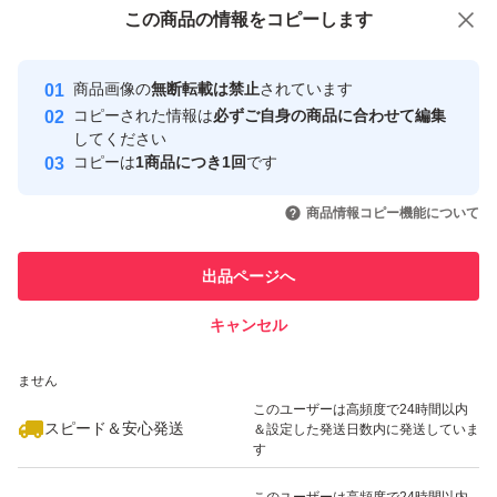
付与しています
この商品をみている人にオススメ
この商品の情報をコピーします
安心取引出品者
最大10%対象
Yahoo!フリマの基準をクリアした安
安心取引出品者
商品画像の
無断転載は禁止
されています
心・安全なユーザーです
コピーされた情報は
必ずご自身の商品に合わせて編集
取引実績
してください
コピーは
1商品につき1回
です
このユーザーはYahoo!フリマの取
取引実績◯+
いいね！
いいね！
939
円
1,080
円
1,079
円
引を完了させた実績があります
商品情報コピー機能について
最大10%対象
このユーザーは他フリマサービス
他フリマ実績◯+
出品ページへ
での取引実績があります
キャンセル
スピード&安心発送
いいね！
いいね！
890
※このバッジは実績に基づく表示であり、発送を保証しているものではあり
円
1,050
円
1,100
円
ません
このユーザーは高頻度で24時間以内
スピード＆安心発送
＆設定した発送日数内に発送していま
す
このユーザーは高頻度で24時間以内