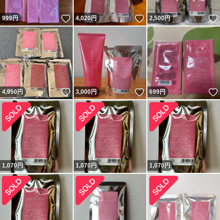
いいね！
いいね！
999
円
4,020
円
2,500
円
いいね！
いいね！
4,950
円
3,000
円
699
円
1,070
円
1,070
円
1,070
円