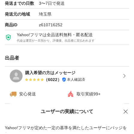
発送までの日数
3〜7日で発送
発送元の地域
埼玉県
商品ID
z610716252
Yahoo!フリマは全品送料無料・匿名配送
代金は運営が一旦預かり、評価後、出品者に支払われます
出品者
購入希望の方はメッセージ
（
6022
）
本人確認済
安心発送
取引実績99+
ユーザーの実績について
価格の相談
商品への質問
商品への質問からの値下げ交渉、不適切なカテゴリ変更依頼は禁止です
Yahoo!フリマが定めた一定の基準を満たしたユーザーにバッジを