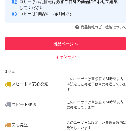
コピーされた情報は
必ずご自身の商品に合わせて編集
取引実績
してください
コピーは
1商品につき1回
です
このユーザーはYahoo!フリマの取
取引実績◯+
いいね！
いいね！
7,300
円
8,000
円
7,199
円
引を完了させた実績があります
商品情報コピー機能について
最大10%対象
最大10%対象
このユーザーは他フリマサービス
他フリマ実績◯+
出品ページへ
での取引実績があります
キャンセル
スピード&安心発送
いいね！
いいね！
8,170
※このバッジは実績に基づく表示であり、発送を保証しているものではあり
円
7,199
円
7,300
円
ません
最大10%対象
このユーザーは高頻度で24時間以内
スピード＆安心発送
＆設定した発送日数内に発送していま
す
このユーザーは高頻度で24時間以内
スピード発送
に発送しています
いいね！
いいね！
7,000
円
7,100
円
7,100
円
このユーザーは設定した発送日数内に
安心発送
発送しています