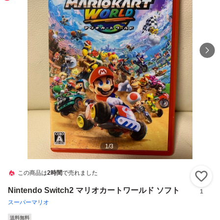
1
/
3
この商品は
2時間
で売れました
い
Nintendo Switch2 マリオカートワールド ソフト
1
スーパーマリオ
送料無料