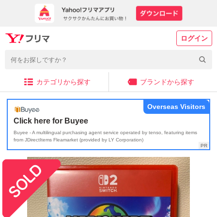
ログイン
カテゴリから探す
ブランドから探す
Overseas Visitors
Click here for Buyee
Buyee - A multilingual purchasing agent service operated by tenso, featuring items
from JDirectItems Fleamarket (provided by LY Corporation)