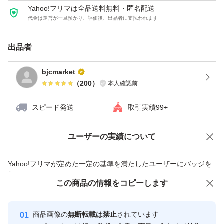
Yahoo!フリマは全品送料無料・匿名配送
代金は運営が一旦預かり、評価後、出品者に支払われます
出品者
bjcmarket
（
200
）
本人確認前
スピード発送
取引実績99+
ユーザーの実績について
価格の相談
商品への質問
商品への質問からの値下げ交渉、不適切なカテゴリ変更依頼は禁止です
Yahoo!フリマが定めた一定の基準を満たしたユーザーにバッジを
付与しています
この商品をみている人にオススメ
この商品の情報をコピーします
安心取引出品者
最大10%対象
最大10%対象
最大10%対象
Yahoo!フリマの基準をクリアした安
安心取引出品者
商品画像の
無断転載は禁止
されています
心・安全なユーザーです