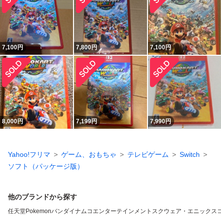
7,100
円
7,800
円
7,100
円
8,000
円
7,199
円
7,990
円
Yahoo!フリマ
ゲーム、おもちゃ
テレビゲーム
Switch
ソフト（パッケージ版）
他のブランドから探す
任天堂
Pokemon
バンダイナムコエンターテインメント
スクウェア・エニックス