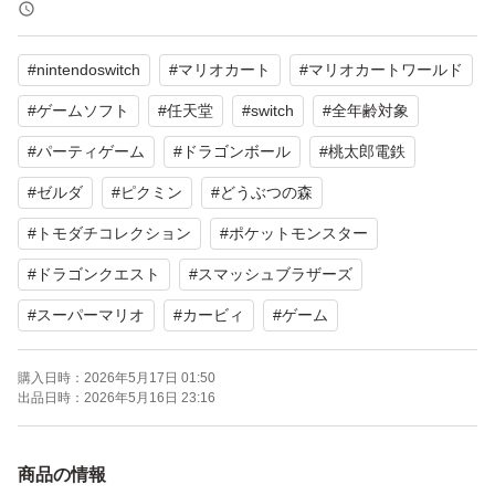
【商品の状態】目立った傷、汚れなし
#
nintendoswitch
#
マリオカート
#
マリオカートワールド
よろしくお願いいたします。
#
ゲームソフト
#
任天堂
#
switch
#
全年齢対象
【Switch2】 マリオカート ワールド
#
パーティゲーム
#
ドラゴンボール
#
桃太郎電鉄
ブランド：任天堂 スーパーマリオ
#
ゼルダ
#
ピクミン
#
どうぶつの森
ゲームジャンル：レース
#
トモダチコレクション
#
ポケットモンスター
ソフトウェア対象年齢：全年齢対象
#
ドラゴンクエスト
#
スマッシュブラザーズ
パッケージ種類：通常版
#
スーパーマリオ
#
カービィ
#
ゲーム
オンライン：オンライン対応
プレイモード：TVモード対応 テーブルモード対応 携帯モ
購入日時：
2026年5月17日 01:50
ード対応
出品日時：
2026年5月16日 23:16
携帯モードプレイ人数：1.0 人
商品の情報