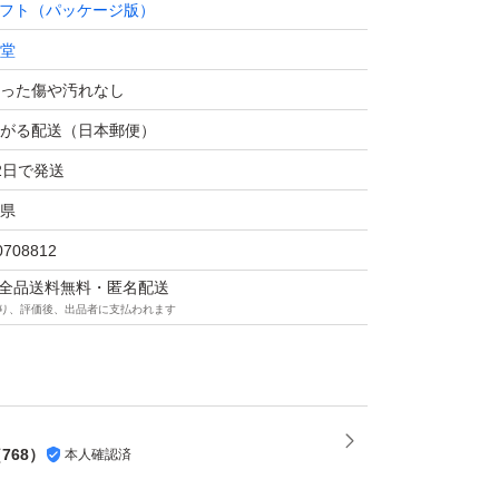
フト（パッケージ版）
堂
った傷や汚れなし
がる配送（日本郵便）
2日で発送
県
0708812
マは全品送料無料・匿名配送
り、評価後、出品者に支払われます
（
768
）
本人確認済