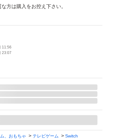
経質な方は購入をお控え下さい。
品します。
11:56
23:07
堂
ch ソフト（パッケージ版）
立った傷や汚れなし
カラー
たします。
ム、おもちゃ
テレビゲーム
Switch