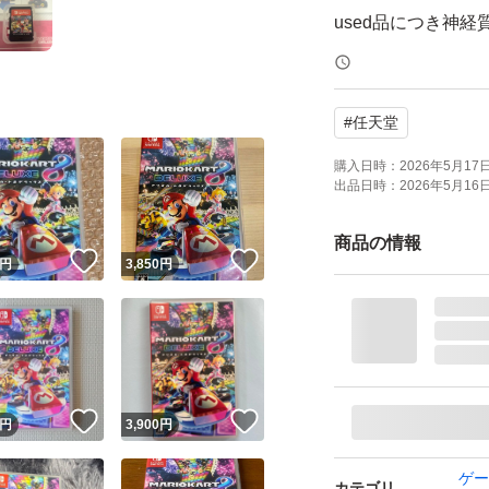
used品につき神
値下げ相談×
#
任天堂
相場に合わせて出
購入日時：
2026年5月17日 
出品日時：
2026年5月16日 
【ブランド】任天
【カテゴリ】Swit
商品の情報
！
いいね！
いいね！
円
3,850
円
【商品の状態】目
【カラー】マルチ
よろしくお願いい
！
いいね！
いいね！
円
3,900
円
ゲー
カテゴリ