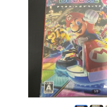
1
/
3