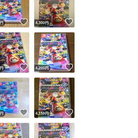
商品情報コピー機
リマ実績◯+
このユーザーは他フリマサービスでの取引実績があります
！
いいね！
いいね！
円
4,300
円
出品ページへ
&安心発送
キャンセル
ジは実績に基づく表示であり、発送を保証しているものではありません
このユーザーは高頻度で24時間以内＆設定した発送日数内に
ード＆安心発送
ます
！
いいね！
いいね！
円
4,200
円
ード発送
このユーザーは高頻度で24時間以内に発送しています
発送
このユーザーは設定した発送日数内に発送しています
！
いいね！
いいね！
円
4,150
円