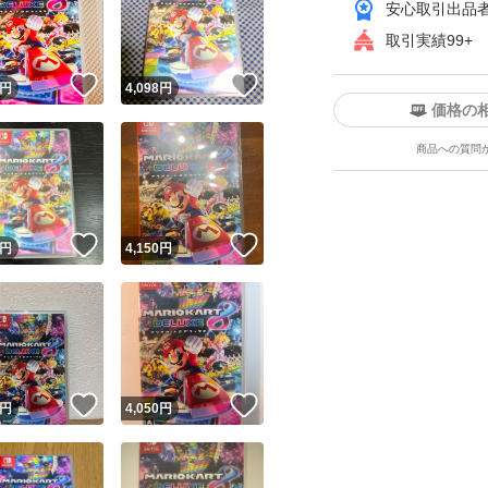
安心取引出品
取引実績99+
！
いいね！
いいね！
円
4,098
円
価格の
商品への質問
ユーザーの実績について
！
いいね！
いいね！
円
4,150
円
o!フリマが定めた一定の基準を満たしたユーザーにバッジを付与しています
出品者
この商品の情報をコピーします
取引出品者
Yahoo!フリマの基準をクリアした安心・安全なユーザーです
！
いいね！
いいね！
商品画像の
無断転載は禁止
されています
円
4,050
円
コピーされた情報は
必ずご自身の商品に合わせて編集
してください
コピーは
1商品につき1回
です
実績◯+
このユーザーはYahoo!フリマの取引を完了させた実績があり