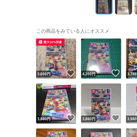
この商品をみている人にオススメ
最大10%対象
いいね！
いいね
3,600
円
4,200
円
3,788
いいね！
いいね
3,880
円
3,880
円
3,980