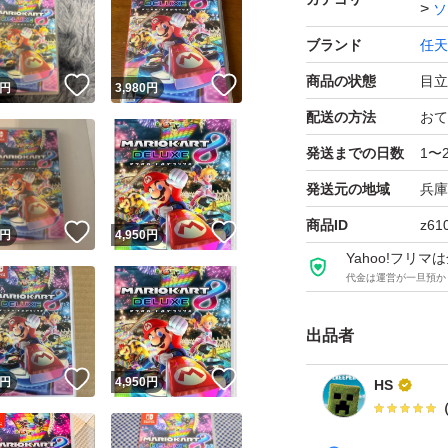
ソ
ブランド
任天
商品の状態
目立
！
いいね！
いいね！
円
3,980
円
配送の方法
おて
発送までの日数
1〜
発送元の地域
兵庫
商品ID
z61
！
いいね！
いいね！
円
4,950
円
Yahoo!フリ
代金は運営が一旦預か
出品者
！
いいね！
いいね！
円
4,950
円
HS