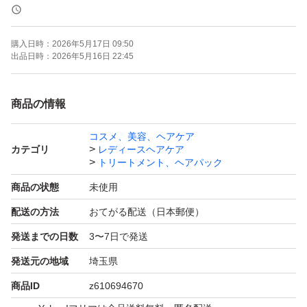
購入後、発送日時についての問い合わせがあった場合キャ
ンセルいたしますのでご理解いただける方のみご購入くだ
購入日時：
2026年5月17日 09:50
さい。
出品日時：
2026年5月16日 22:45
なお下記にも記載しておりますが、メッセージについても
梱包時に行っておりますので合わせてご理解ください。
商品の情報
コスメ、美容、ヘアケア
OPP等にはいれず、そのまま発送
カテゴリ
レディースヘアケア
開封後はメーカー元へ問い合わせはください。
トリートメント、ヘアパック
商品の状態
未使用
ーーーーー
配送の方法
おてがる配送（日本郵便）
発送までの日数
3〜7日で発送
購入後のメッセージは梱包時に行っております。
発送元の地域
埼玉県
遅くなる場合もございますがご理解ください。
商品ID
z610694670
再出品、専用出品可→お気軽にご質問下さい。