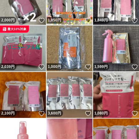
いいね！
いいね！
2,000
円
1,850
円
1,849
円
最大10%対象
いいね！
いいね！
2,039
円
1,000
円
1,599
円
いいね！
いいね！
2,100
円
3,600
円
1,080
円