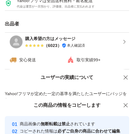
Yahoo!フリマは全品送料無料・匿名配送
代金は運営が一旦預かり、評価後、出品者に支払われます
出品者
購入希望の方はメッセージ
（
6023
）
本人確認済
安心発送
取引実績99+
ユーザーの実績について
価格の相談
商品への質問
商品への質問からの値下げ交渉、不適切なカテゴリ変更依頼は禁止です
Yahoo!フリマが定めた一定の基準を満たしたユーザーにバッジを
付与しています
この商品をみている人にオススメ
この商品の情報をコピーします
安心取引出品者
最大10%対象
最大10%対象
最大10%対象
Yahoo!フリマの基準をクリアした安
安心取引出品者
商品画像の
無断転載は禁止
されています
心・安全なユーザーです
コピーされた情報は
必ずご自身の商品に合わせて編集