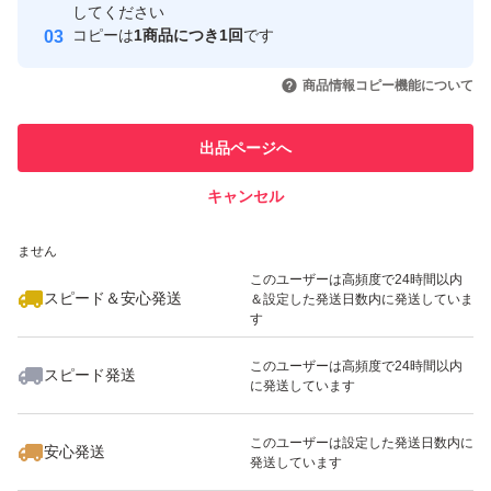
取引実績
してください
コピーは
1商品につき1回
です
このユーザーはYahoo!フリマの取
取引実績◯+
いいね！
いいね！
880
円
939
円
1,080
円
引を完了させた実績があります
商品情報コピー機能について
最大10%対象
最大10%対象
最大10%対象
このユーザーは他フリマサービス
他フリマ実績◯+
出品ページへ
での取引実績があります
キャンセル
スピード&安心発送
いいね！
いいね！
1,070
※このバッジは実績に基づく表示であり、発送を保証しているものではあり
円
1,050
円
1,699
円
ません
最大10%対象
このユーザーは高頻度で24時間以内
スピード＆安心発送
＆設定した発送日数内に発送していま
す
このユーザーは高頻度で24時間以内
スピード発送
に発送しています
いいね！
いいね！
1,849
円
1,079
円
1,100
円
このユーザーは設定した発送日数内に
安心発送
発送しています