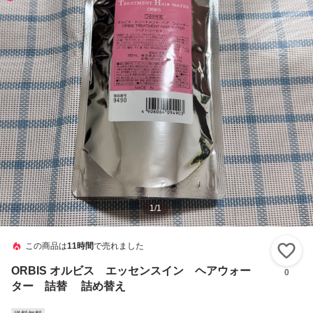
1
/
1
この商品は
11時間
で売れました
い
ORBIS オルビス エッセンスイン ヘアウォー
0
ター 詰替 詰め替え