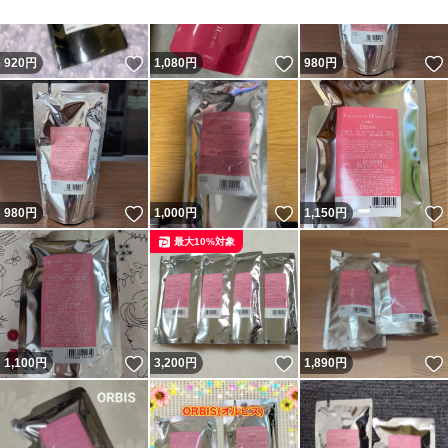
いいね！
いいね！
920
円
1,080
円
980
円
いいね！
いいね！
980
円
1,000
円
1,150
円
最大10%対象
いいね！
いいね！
1,100
円
3,200
円
1,890
円