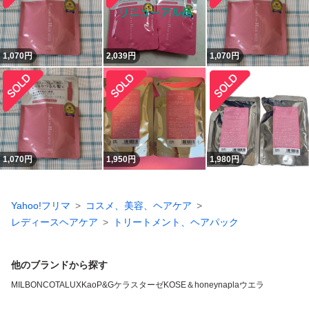
1,070
円
2,039
円
1,070
円
1,070
円
1,950
円
1,980
円
Yahoo!フリマ
コスメ、美容、ヘアケア
レディースヘアケア
トリートメント、ヘアパック
他のブランドから探す
MILBON
COTA
LUX
Kao
P&G
ケラスターゼ
KOSE
＆honey
napla
ウエラ