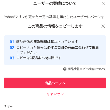
ユーザーの実績について
価格の相談
商品への質問
商品への質問からの値下げ交渉、不適切なカテゴリ変更依頼は禁止です
Yahoo!フリマが定めた一定の基準を満たしたユーザーにバッジを
付与しています
この商品をみている人にオススメ
この商品の情報をコピーします
安心取引出品者
最大10%対象
最大10%対象
最大10%対象
Yahoo!フリマの基準をクリアした安
安心取引出品者
商品画像の
無断転載は禁止
されています
心・安全なユーザーです
コピーされた情報は
必ずご自身の商品に合わせて編集
取引実績
してください
コピーは
1商品につき1回
です
このユーザーはYahoo!フリマの取
取引実績◯+
いいね！
いいね！
3,790
円
3,300
円
3,790
円
引を完了させた実績があります
商品情報コピー機能について
このユーザーは他フリマサービス
他フリマ実績◯+
出品ページへ
での取引実績があります
キャンセル
スピード&安心発送
いいね！
いいね！
6,300
※このバッジは実績に基づく表示であり、発送を保証しているものではあり
円
3,897
円
3,498
円
ません
最大10%対象