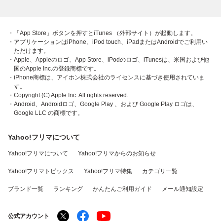
・「App Store」ボタンを押すとiTunes （外部サイト）が起動します。
・アプリケーションはiPhone、iPod touch、iPadまたはAndroidでご利用い
ただけます。
・Apple、Appleのロゴ、App Store、iPodのロゴ、iTunesは、米国および他
国のApple Inc.の登録商標です。
・iPhone商標は、アイホン株式会社のライセンスに基づき使用されていま
す。
・Copyright (C) Apple Inc. All rights reserved.
・Android、Androidロゴ、Google Play 、および Google Play ロゴは、
Google LLC の商標です。
Yahoo!フリマについて
Yahoo!フリマについて
Yahoo!フリマからのお知らせ
Yahoo!フリマトピックス
Yahoo!フリマ特集
カテゴリ一覧
ブランド一覧
ランキング
かんたんご利用ガイド
メール通知設定
公式アカウント