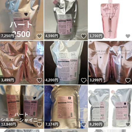
いいね！
いいね！
7,250
円
4,590
円
1,700
円
いいね！
いいね！
3,499
円
4,200
円
3,299
円
いいね！
いいね！
12,940
円
7,174
円
8,290
円