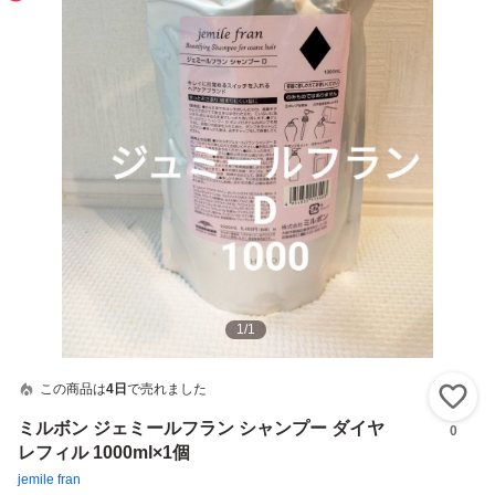
1
/
1
この商品は
4日
で売れました
い
ミルボン ジェミールフラン シャンプー ダイヤ
0
レフィル 1000ml×1個
jemile fran