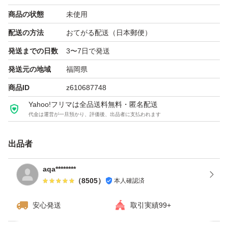
商品の状態
未使用
配送の方法
おてがる配送（日本郵便）
発送までの日数
3〜7日で発送
発送元の地域
福岡県
商品ID
z610687748
Yahoo!フリマは全品送料無料・匿名配送
代金は運営が一旦預かり、評価後、出品者に支払われます
出品者
aqa********
（
8505
）
本人確認済
安心発送
取引実績99+