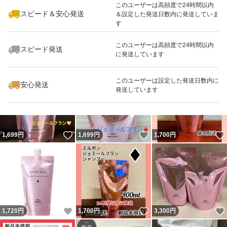
このユーザーは高頻度で24時間以内
スピード＆安心発送
＆設定した発送日数内に発送していま
す
このユーザーは高頻度で24時間以内
スピード発送
に発送しています
いいね！
いいね！
1,699
円
3,498
円
3,300
円
最大10%対象
このユーザーは設定した発送日数内に
安心発送
発送しています
いいね！
いいね！
1,699
円
1,699
円
1,700
円
いいね！
いいね！
1,720
円
1,700
円
3,300
円