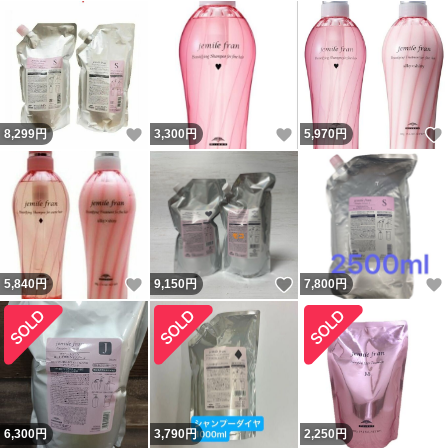
いいね！
いいね！
8,299
円
3,300
円
5,970
円
いいね！
いいね！
5,840
円
9,150
円
7,800
円
6,300
円
3,790
円
2,250
円