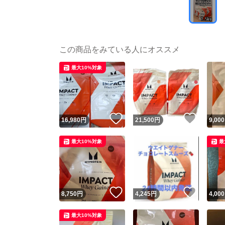
この商品をみている人にオススメ
最大10%対象
いいね！
いいね
16,980
円
21,500
円
9,000
最大10%対象
最
いいね！
いいね
8,750
円
4,245
円
4,000
最大10%対象