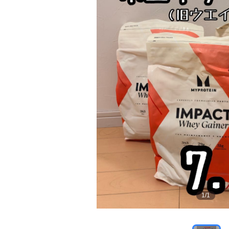
1
/
1