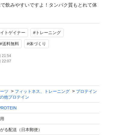
味で飲みやすいですよ！タンパク質もとれて体
で良いですね！
イトゲイナー
#
トレーニング
重増加用プロテイン。
#
送料無料
#
体づくり
取量を増やすことができます。
21:54
22:07
000mlに付属のスプーン3杯(100g)を加えてお
い。朝一、トレーニング直後、間食として飲む
を十分に摂取することができます。
ーツ
フィットネス、トレーニング
プロテイン
の他プロテイン
を31g、炭水化物を50g含有で、388kcal。
ROTEIN
が全て入っています。激しいトレーニング後の
用
ートにも最適です。
がる配送（日本郵便）