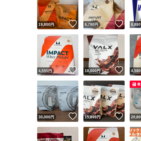
いいね！
いいね
19,800
円
6,790
円
8,880
いいね！
いいね
4,555
円
18,000
円
4,580
Yaho
最
安心取引
安心
いいね！
いいね
30,000
円
15,899
円
20,80
取引実績
取引