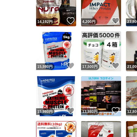
他フ
いいね！
いいね
14,192
円
4,200
円
23,80
スピード
※このバッ
スピ
いいね！
いいね
15,980
円
17,500
円
21,00
スピ
安心
いいね！
いいね
15,980
円
13,980
円
12,80