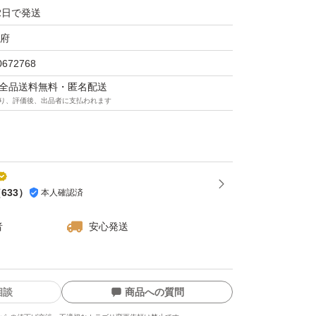
7年9月以降となっております。
2日で発送
府
パッケージにキズなど付いている場合が御座い
0672768
宜しくお願い致します。
マは全品送料無料・匿名配送
り、評価後、出品者に支払われます
（
633
）
本人確認済
者
安心発送
相談
商品への質問