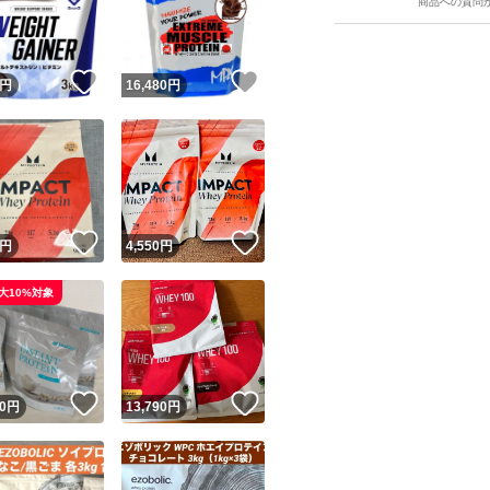
商品への質問
！
いいね！
いいね！
円
16,480
円
ユーザーの実績について
！
いいね！
いいね！
円
4,550
円
o!フリマが定めた一定の基準を満たしたユーザーにバッジを付与しています
大10%対象
出品者
この商品の情報をコピーします
取引出品者
Yahoo!フリマの基準をクリアした安心・安全なユーザーです
！
いいね！
いいね！
商品画像の
無断転載は禁止
されています
0
円
13,790
円
コピーされた情報は
必ずご自身の商品に合わせて編集
してください
コピーは
1商品につき1回
です
実績◯+
このユーザーはYahoo!フリマの取引を完了させた実績があり