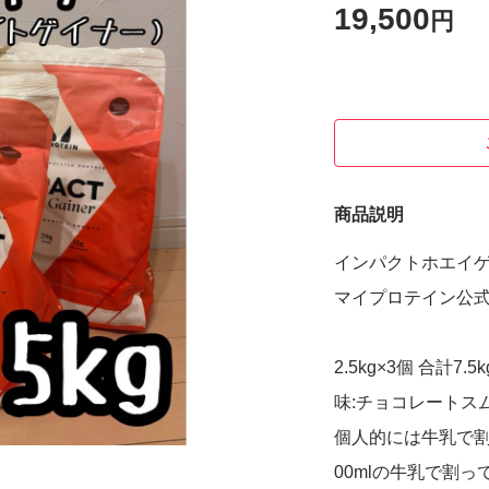
19,500
円
商品説明
インパクトホエイ
マイプロテイン公
2.5kg×3個 合計7.5k
味:チョコレートス
個人的には牛乳で割
00mlの牛乳で割