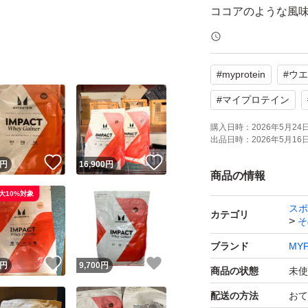
ココアのような風
重もついてくるの
#
myprotein
#
ウエ
【商品詳細】
バルクアップ、体
#
マイプロテイン
容易にカロリー摂
購入日時：
2026年5月24日 
出品日時：
2026年5月16日 
水または牛乳500〜1
！
いいね！
いいね！
円
16,900
円
召し上がりくださ
商品の情報
ことで、カロリー
大10%対象
スポ
カテゴリ
そ
１食あたりタンパク質
ブランド
MYP
増量に必要なもの
！
いいね！
いいね！
円
9,700
円
商品の状態
未使
リカバリーのサポ
配送の方法
おて