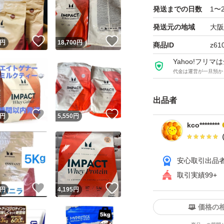
※賞味期限は202
発送までの日数
1〜
発送元の地域
大阪
※輸入品につき、
！
いいね！
いいね！
円
18,700
円
商品ID
z61
ます。ご理解の程
Yahoo!フリ
代金は運営が一旦預か
出品者
！
いいね！
いいね！
円
5,550
円
kco********
安心取引出品
取引実績99+
！
いいね！
いいね！
円
4,195
円
価格の