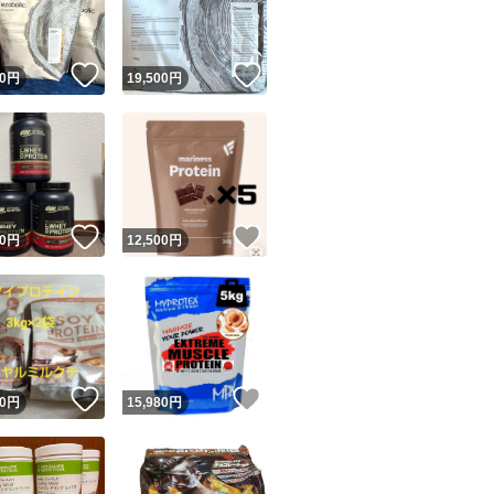
商品情報コピー機
リマ実績◯+
このユーザーは他フリマサービスでの取引実績があります
！
いいね！
いいね！
0
円
19,500
円
出品ページへ
&安心発送
キャンセル
ジは実績に基づく表示であり、発送を保証しているものではありません
このユーザーは高頻度で24時間以内＆設定した発送日数内に
ード＆安心発送
ます
！
いいね！
いいね！
0
円
12,500
円
ード発送
このユーザーは高頻度で24時間以内に発送しています
発送
このユーザーは設定した発送日数内に発送しています
！
いいね！
いいね！
0
円
15,980
円