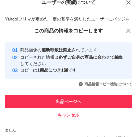
ユーザーの実績について
価格の相談
商品への質問
商品への質問からの値下げ交渉、不適切なカテゴリ変更依頼は禁止です
Yahoo!フリマが定めた一定の基準を満たしたユーザーにバッジを
付与しています
この商品をみている人にオススメ
この商品の情報をコピーします
安心取引出品者
最大10%対象
最大10%対象
最大10%対象
Yahoo!フリマの基準をクリアした安
安心取引出品者
商品画像の
無断転載は禁止
されています
心・安全なユーザーです
コピーされた情報は
必ずご自身の商品に合わせて編集
取引実績
してください
コピーは
1商品につき1回
です
このユーザーはYahoo!フリマの取
取引実績◯+
いいね！
いいね！
4,290
円
3,799
円
4,150
円
引を完了させた実績があります
商品情報コピー機能について
最大10%対象
最大10%対象
このユーザーは他フリマサービス
他フリマ実績◯+
出品ページへ
での取引実績があります
キャンセル
スピード&安心発送
いいね！
いいね！
4,100
※このバッジは実績に基づく表示であり、発送を保証しているものではあり
円
4,700
円
4,150
円
ません
最大10%対象