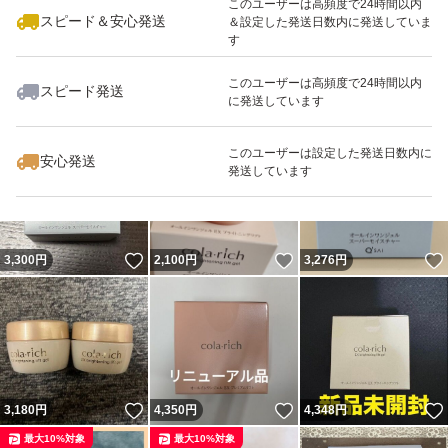
このユーザーは高頻度で24時間以内
スピード＆安心発送
＆設定した発送日数内に発送していま
す
このユーザーは高頻度で24時間以内
スピード発送
に発送しています
いいね！
いいね！
7,800
円
4,350
円
4,050
円
このユーザーは設定した発送日数内に
安心発送
発送しています
いいね！
いいね！
3,300
円
2,100
円
3,276
円
いいね！
いいね！
3,180
円
4,350
円
4,348
円
最大10%対象
最大10%対象