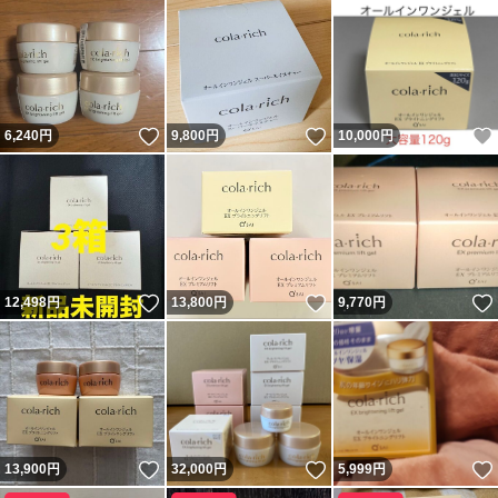
いいね！
いいね！
6,240
円
9,800
円
10,000
円
いいね！
いいね！
12,498
円
13,800
円
9,770
円
いいね！
いいね！
13,900
円
32,000
円
5,999
円