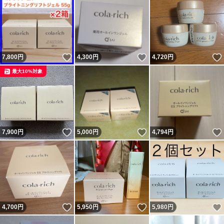
いいね！
いいね！
7,800
円
4,300
円
4,720
円
最大10%対象
いいね！
いいね！
7,900
円
5,000
円
4,794
円
いいね！
いいね！
4,700
円
5,950
円
5,980
円