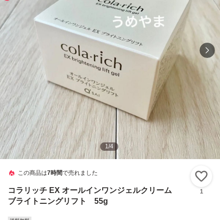
1
/
4
この商品は
7時間
で売れました
い
コラリッチ EX オールインワンジェルクリーム
1
ブライトニングリフト 55g