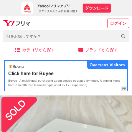
ログイン
カテゴリから探す
ブランドから探す
Overseas Visitors
Click here for Buyee
Buyee - A multilingual purchasing agent service operated by tenso, featuring items
from JDirectItems Fleamarket (provided by LY Corporation)