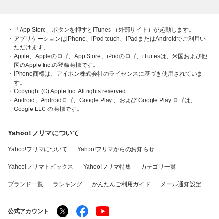
・「App Store」ボタンを押すとiTunes （外部サイト）が起動します。
・アプリケーションはiPhone、iPod touch、iPadまたはAndroidでご利用い
ただけます。
・Apple、Appleのロゴ、App Store、iPodのロゴ、iTunesは、米国および他
国のApple Inc.の登録商標です。
・iPhone商標は、アイホン株式会社のライセンスに基づき使用されていま
す。
・Copyright (C) Apple Inc. All rights reserved.
・Android、Androidロゴ、Google Play 、および Google Play ロゴは、
Google LLC の商標です。
Yahoo!フリマについて
Yahoo!フリマについて
Yahoo!フリマからのお知らせ
Yahoo!フリマトピックス
Yahoo!フリマ特集
カテゴリ一覧
ブランド一覧
ランキング
かんたんご利用ガイド
メール通知設定
公式アカウント