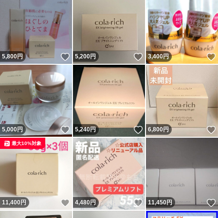
いいね！
いいね！
5,800
円
5,200
円
3,400
円
いいね！
いいね！
5,000
円
5,240
円
6,800
円
最大10%対象
いいね！
いいね！
11,400
円
4,480
円
11,450
円