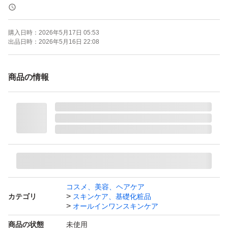
内容量 : 55g
購入日時：
2026年5月17日 05:53
防水対策+ゆうパケットの簡易包装で発送します。箱潰れ
出品日時：
2026年5月16日 22:08
などが生じる場合がございますので、気にされない方よろ
しくお願いします。
商品の情報
☆値下げ不可☆
★数量変更可能★
ブランド：キューサイ コラリッチ
コスメ、美容、ヘアケア
カテゴリ
スキンケア、基礎化粧品
オールインワンスキンケア
商品の状態
未使用