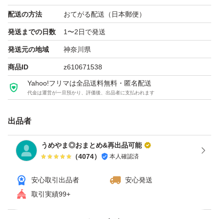
配送の方法
おてがる配送（日本郵便）
発送までの日数
1〜2日で発送
発送元の地域
神奈川県
商品ID
z610671538
Yahoo!フリマは全品送料無料・匿名配送
代金は運営が一旦預かり、評価後、出品者に支払われます
出品者
うめやま◎おまとめ&再出品可能
（
4074
）
本人確認済
安心取引出品者
安心発送
取引実績99+