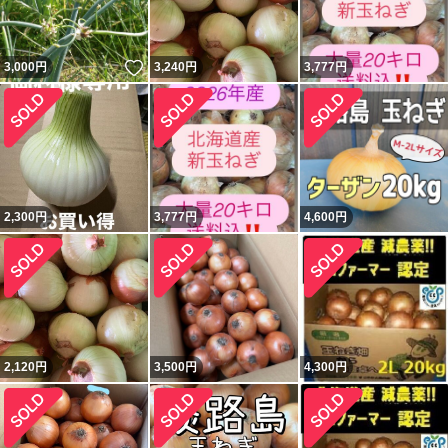
いいね！
3,000
円
3,240
円
3,777
円
2,300
円
3,777
円
4,600
円
2,120
円
3,500
円
4,300
円