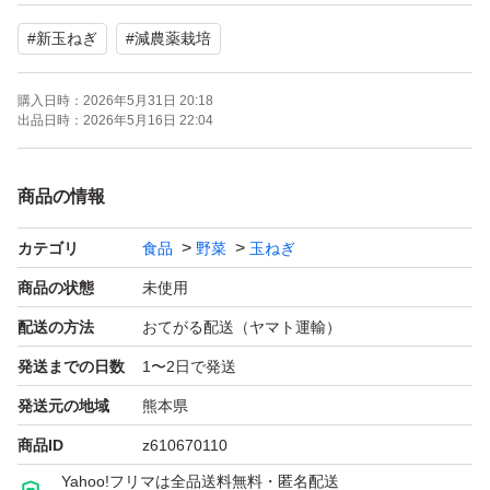
数量→箱込20キロ
#
新玉ねぎ
#
減農薬栽培
サイズ→3Lサイズ
購入日時：
2026年5月31日 20:18
話題の 激ウマ玉ねぎレシピ
出品日時：
2026年5月16日 22:04
玉ねぎに切れ込み入れてバターとコンソメ挟んで胡椒振っ
商品の情報
てレンチン五分して味ぽんかけて食べると美味しいです！
カテゴリ
食品
野菜
玉ねぎ
今が旬の新玉ねぎがあまくておいしいー(*≧∀≦*)
商品の状態
未使用
今年 初収穫の熊本県産の新玉ねぎです(*^^*)豊かな自然
配送の方法
おてがる配送（ヤマト運輸）
水が美味しい！熊本
発送までの日数
1〜2日で発送
の大自然の中で育てました(≧∇≦*)
発送元の地域
熊本県
商品ID
z610670110
B級品 期間限定出品ですので 無くなり次第終了です最安
Yahoo!フリマは全品送料無料・匿名配送