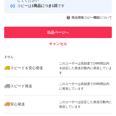
取引実績
してください
新玉ねぎの保存方法
コピーは
1商品につき1回
です
新玉ねぎは普通の玉ねぎと違って、 水分が多く・皮が薄
このユーザーはYahoo!フリマの取
取引実績◯+
いいね！
いいね！
2,380
円
4,300
円
3,980
円
引を完了させた実績があります
商品情報コピー機能について
いので傷みやすいです。
最大10%対象
最大10%対象
そのため「常温で長期保存」は向きません。
このユーザーは他フリマサービス
他フリマ実績◯+
出品ページへ
での取引実績があります
一番おすすめ：冷蔵保存
保存方法
キャンセル
スピード&安心発送
1個ずつキッチンペーパーで包む
いいね！
いいね！
4,300
※このバッジは実績に基づく表示であり、発送を保証しているものではあり
円
2,580
円
3,500
円
ません
ポリ袋や保存袋へ入れる
最大10%対象
このユーザーは高頻度で24時間以内
スピード＆安心発送
野菜室に保存
＆設定した発送日数内に発送していま
す
保存期間
このユーザーは高頻度で24時間以内
約1週間〜10日
スピード発送
に発送しています
いいね！
いいね！
5,400
円
2,500
円
5,200
円
湿気で腐りやすいので、 キッチンペーパーが湿ったら交
換すると長持ちします。
このユーザーは設定した発送日数内に
安心発送
発送しています