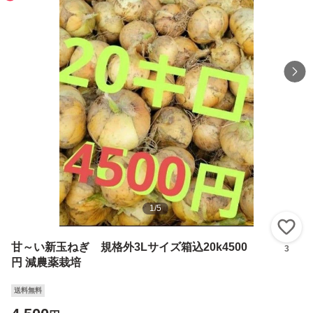
1
/
5
い
甘～い新玉ねぎ 規格外3Lサイズ箱込20k4500
3
円 減農薬栽培
送料無料