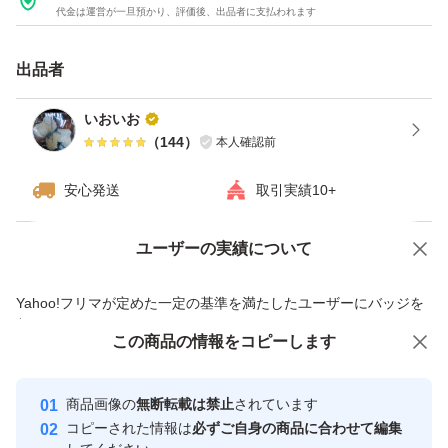
値のため 早い者勝ちになります(>o<")
代金は運営が一旦預かり、評価後、出品者に支払われます
出品者
今が旬の 新玉ねぎを皆様味わってください！柔らかいで
す新玉ねぎ特徴の 甘み
いおいお
玉ねぎ嫌いのおこさまでも 大好きになりますよ(*≧∀≦*)新
（
144
）
本人確認前
玉ねぎは 水分が多いので 早めに 使い 冷蔵庫 風通しの良
安心発送
取引実績10+
いところに保存して下さい！
ユーザーの実績について
価格の相談
商品への質問
大きさは多少のバラツキがあります。
商品への質問からの値下げ交渉、不適切なカテゴリ変更依頼は禁止です
Yahoo!フリマが定めた一定の基準を満たしたユーザーにバッジを
付与しています
葉を切り落とし 薄皮をむいて 発送になります。太陽をた
この商品をみている人にオススメ
この商品の情報をコピーします
安心取引出品者
くさんあびていますので日持ちします(o^^o)
最大10%対象
最大10%対象
Yahoo!フリマの基準をクリアした安
安心取引出品者
商品画像の
無断転載は禁止
されています
心・安全なユーザーです
箱は 空き箱を使用します。箱こみで20キロです
コピーされた情報は
必ずご自身の商品に合わせて編集