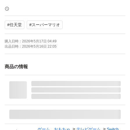
【ブランド】スーパーマリオ
【カテゴリ】Switch用ソフト（パッケージ版）
#
任天堂
#
スーパーマリオ
【商品の状態】未使用
【カラー】マルチカラー
購入日時：
2026年5月17日 04:49
出品日時：
2026年5月16日 22:05
商品の情報
ゲーム、おもちゃ
テレビゲーム
Switch