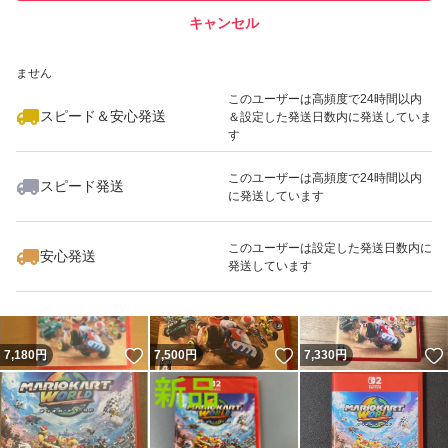
キャンセル
スピード&安心発送
いいね！
いいね！
7,300
※このバッジは実績に基づく表示であり、発送を保証しているものではあり
円
8,300
円
8,225
円
ません
このユーザーは高頻度で24時間以内
スピード＆安心発送
＆設定した発送日数内に発送していま
す
このユーザーは高頻度で24時間以内
スピード発送
に発送しています
いいね！
いいね！
8,180
円
7,100
円
8,380
円
このユーザーは設定した発送日数内に
安心発送
発送しています
いいね！
いいね！
7,180
円
7,500
円
7,330
円