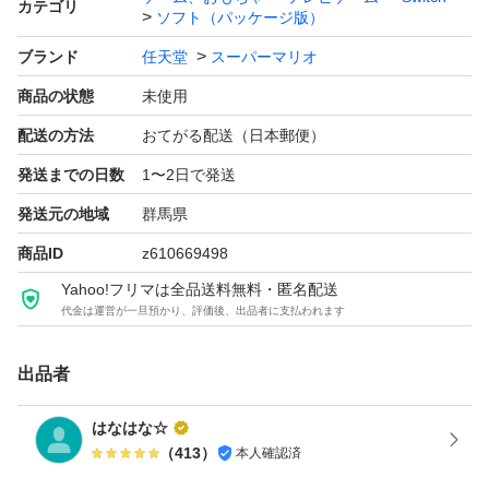
カテゴリ
ソフト（パッケージ版）
ブランド
任天堂
スーパーマリオ
商品の状態
未使用
配送の方法
おてがる配送（日本郵便）
発送までの日数
1〜2日で発送
発送元の地域
群馬県
商品ID
z610669498
Yahoo!フリマは全品送料無料・匿名配送
代金は運営が一旦預かり、評価後、出品者に支払われます
出品者
はなはな☆
（
413
）
本人確認済