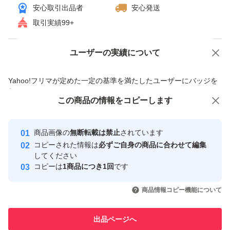
安心取引出品者
安心発送
取引実績99+
ユーザーの実績について
価格の相談
商品への質問
商品への質問からの値下げ交渉、不適切なカテゴリ変更依頼は禁止です
Yahoo!フリマが定めた一定の基準を満たしたユーザーにバッジを
付与しています
この商品をみている人にオススメ
この商品の情報をコピーします
安心取引出品者
最大10%対象
最大10%対象
最大10%対象
Yahoo!フリマの基準をクリアした安
安心取引出品者
商品画像の
無断転載は禁止
されています
心・安全なユーザーです
コピーされた情報は
必ずご自身の商品に合わせて編集
取引実績
してください
コピーは
1商品につき1回
です
このユーザーはYahoo!フリマの取
取引実績◯+
いいね！
いいね！
8,000
円
8,170
円
7,199
円
引を完了させた実績があります
商品情報コピー機能について
最大10%対象
このユーザーは他フリマサービス
他フリマ実績◯+
出品ページへ
での取引実績があります