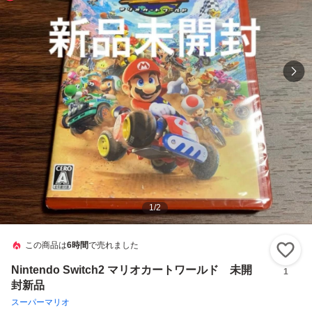
1
/
2
この商品は
6時間
で売れました
い
Nintendo Switch2 マリオカートワールド 未開
1
封新品
スーパーマリオ