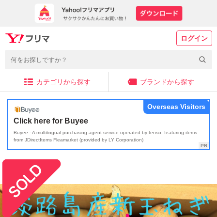
ログイン
カテゴリから探す
ブランドから探す
Overseas Visitors
Click here for Buyee
Buyee - A multilingual purchasing agent service operated by tenso, featuring items
from JDirectItems Fleamarket (provided by LY Corporation)