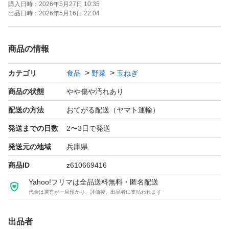
購入日時：
2026年5月27日 10:35
人気の品種七宝はスライスして生で召し上がって頂いても
出品日時：
2026年5月16日 22:04
フレッシュです！
小玉は丸ごとスープに♪煮ても焼いても揚げても甘みが増
商品の情報
し色んなお料理にお使いいただけます。
カテゴリ
食品
野菜
玉ねぎ
玉ねぎは発送中に傷んでしまう恐れがあります。到着後は
商品の状態
やや傷や汚れあり
風通しの良い涼しい場所で保管しなるべくお早めにお召し
配送の方法
おてがる配送（ヤマト運輸）
上がり下さい。
発送までの日数
2〜3日で発送
発送元の地域
兵庫県
☆少し土の付いた状態での発送となります。
商品ID
z610669416
☆訳ありにご理解いただける方ご購入よろしくお願いしま
Yahoo!フリマは全品送料無料・匿名配送
す。
代金は運営が一旦預かり、評価後、出品者に支払われます
出品者