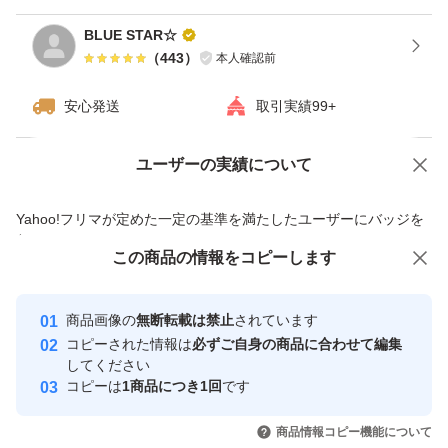
BLUE STAR☆
（
443
）
本人確認前
安心発送
取引実績99+
ユーザーの実績について
価格の相談
商品への質問
商品への質問からの値下げ交渉、不適切なカテゴリ変更依頼は禁止です
Yahoo!フリマが定めた一定の基準を満たしたユーザーにバッジを
付与しています
この商品をみている人にオススメ
この商品の情報をコピーします
安心取引出品者
最大10%対象
最大10%対象
最大10%対象
Yahoo!フリマの基準をクリアした安
安心取引出品者
商品画像の
無断転載は禁止
されています
心・安全なユーザーです
コピーされた情報は
必ずご自身の商品に合わせて編集
取引実績
してください
コピーは
1商品につき1回
です
このユーザーはYahoo!フリマの取
取引実績◯+
いいね！
いいね！
1,950
円
1,950
円
1,480
円
引を完了させた実績があります
商品情報コピー機能について
最大10%対象
最大10%対象