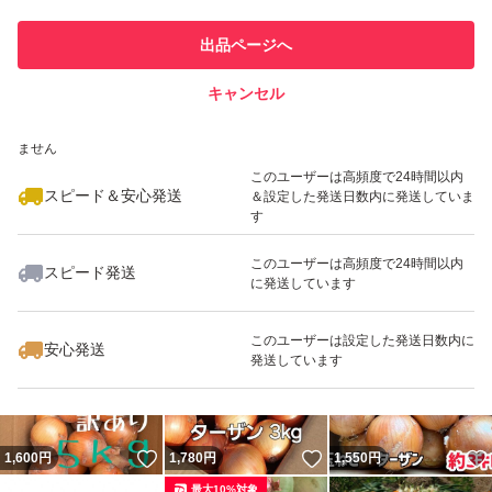
このユーザーは他フリマサービス
他フリマ実績◯+
出品ページへ
での取引実績があります
キャンセル
スピード&安心発送
いいね！
いいね！
2,500
※このバッジは実績に基づく表示であり、発送を保証しているものではあり
円
1,500
円
2,100
円
ません
このユーザーは高頻度で24時間以内
スピード＆安心発送
＆設定した発送日数内に発送していま
す
このユーザーは高頻度で24時間以内
スピード発送
に発送しています
いいね！
いいね！
1,640
円
2,450
円
1,180
円
このユーザーは設定した発送日数内に
安心発送
発送しています
いいね！
いいね！
1,600
円
1,780
円
1,550
円
最大10%対象