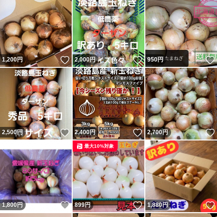
いいね！
いいね！
1,200
円
2,000
円
950
円
いいね！
いいね！
2,500
円
2,400
円
2,700
円
最大10%対象
いいね！
いいね！
1,800
円
899
円
1,880
円