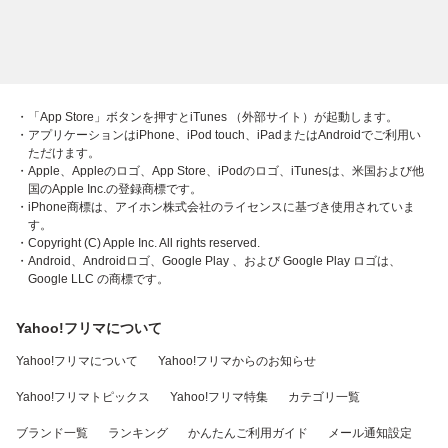
・「App Store」ボタンを押すとiTunes （外部サイト）が起動します。
・アプリケーションはiPhone、iPod touch、iPadまたはAndroidでご利用い
ただけます。
・Apple、Appleのロゴ、App Store、iPodのロゴ、iTunesは、米国および他
国のApple Inc.の登録商標です。
・iPhone商標は、アイホン株式会社のライセンスに基づき使用されていま
す。
・Copyright (C) Apple Inc. All rights reserved.
・Android、Androidロゴ、Google Play 、および Google Play ロゴは、
Google LLC の商標です。
Yahoo!フリマについて
Yahoo!フリマについて
Yahoo!フリマからのお知らせ
Yahoo!フリマトピックス
Yahoo!フリマ特集
カテゴリ一覧
ブランド一覧
ランキング
かんたんご利用ガイド
メール通知設定