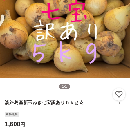
1
/
1
い
淡路島産新玉ねぎ七宝訳あり５ｋｇ☆
3
送料無料
1,600
円