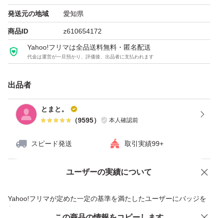
発送元の地域
愛知県
YOLU（リニューアル前）リラックスナイトリペア シャン
商品ID
z610654172
プー 詰め替え（400ml）
Yahoo!フリマは全品送料無料・匿名配送
代金は運営が一旦預かり、評価後、出品者に支払われます
ブランド：YOLU
出品者
とまと。
（
9595
）
本人確認前
スピード発送
取引実績99+
ユーザーの実績について
価格の相談
商品への質問
商品への質問からの値下げ交渉、不適切なカテゴリ変更依頼は禁止です
Yahoo!フリマが定めた一定の基準を満たしたユーザーにバッジを
付与しています
この商品をみている人にオススメ
この商品の情報をコピーします