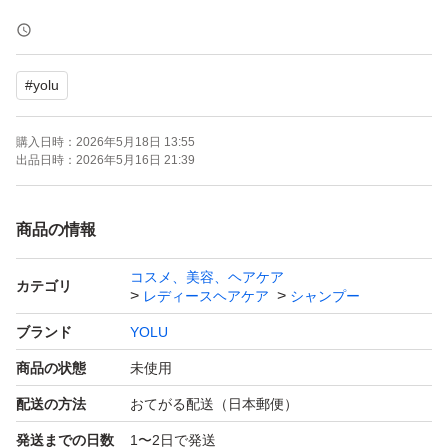
商品を宅配ビニール袋に入れて、ゆうパケットポストで発
送します。
#
yolu
※詰替商品において、｢段ボール梱包が良かった｣とbad評
価をいただきましたが、宅配ビニール袋での発送になりま
購入日時：
2026年5月18日 13:55
す。気になる方はご遠慮ください
出品日時：
2026年5月16日 21:39
お値下げ連絡は、確認しておりませんm(_ _)m
商品の情報
また、規約違反となる全く関連のないカテゴリへの変更は
コスメ、美容、ヘアケア
お受けしておりません。
カテゴリ
レディースヘアケア
シャンプー
ブランド
YOLU
以上、ご理解いただけましたら、よろしくお願いいたしま
商品の状態
未使用
す。
配送の方法
おてがる配送（日本郵便）
発送までの日数
1〜2日で発送
・・・・・・・・・・・・・・・・・・・・