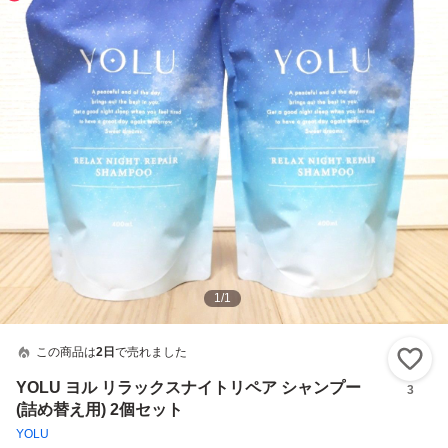
1
/
1
この商品は
2日
で売れました
い
YOLU ヨル リラックスナイトリペア シャンプー
3
(詰め替え用) 2個セット
YOLU