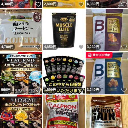
いいね！
いいね！
4,300
円
2,800
円
4,380
円
いいね！
いいね！
4,780
円
4,850
円
3,230
円
最大10%対象
いいね！
いいね！
999
円
1,599
円
3,240
円