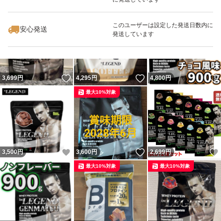
いいね！
いいね！
6,450
円
3,699
円
4,800
円
最大10%対象
このユーザーは設定した発送日数内に
安心発送
発送しています
いいね！
いいね！
3,699
円
4,295
円
4,800
円
最大10%対象
いいね！
いいね！
3,500
円
3,600
円
2,699
円
最大10%対象
最大10%対象