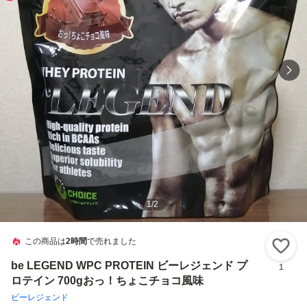
1
/
2
この商品は
2時間
で売れました
い
be LEGEND WPC PROTEIN ビーレジェンド プ
1
ロテイン 700gおっ！ちょこチョコ風味
ビーレジェンド