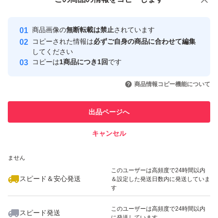
安心取引出品者
Yahoo!フリマの基準をクリアした安
安心取引出品者
商品画像の
無断転載は禁止
されています
心・安全なユーザーです
コピーされた情報は
必ずご自身の商品に合わせて編集
取引実績
してください
コピーは
1商品につき1回
です
このユーザーはYahoo!フリマの取
取引実績◯+
いいね！
いいね！
3,500
円
4,800
円
3,499
円
引を完了させた実績があります
商品情報コピー機能について
このユーザーは他フリマサービス
他フリマ実績◯+
出品ページへ
での取引実績があります
キャンセル
スピード&安心発送
いいね！
いいね！
3,500
※このバッジは実績に基づく表示であり、発送を保証しているものではあり
円
3,550
円
3,580
円
ません
このユーザーは高頻度で24時間以内
スピード＆安心発送
＆設定した発送日数内に発送していま
す
このユーザーは高頻度で24時間以内
スピード発送
に発送しています