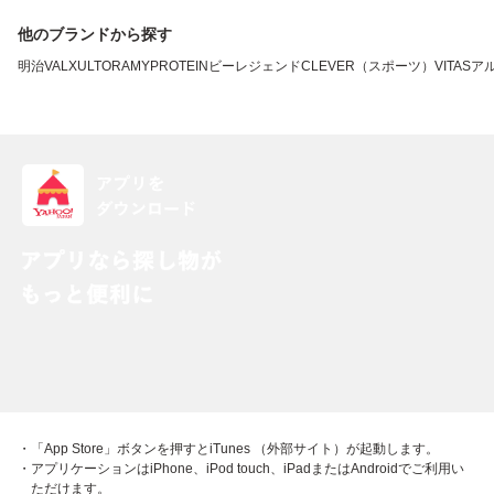
他のブランドから探す
明治
VALX
ULTORA
MYPROTEIN
ビーレジェンド
CLEVER（スポーツ）
VITAS
ア
・「App Store」ボタンを押すとiTunes （外部サイト）が起動します。
・アプリケーションはiPhone、iPod touch、iPadまたはAndroidでご利用い
ただけます。