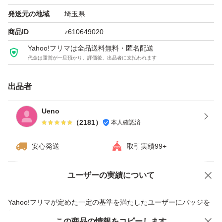
発送元の地域
埼玉県
商品ID
z610649020
Yahoo!フリマは全品送料無料・匿名配送
代金は運営が一旦預かり、評価後、出品者に支払われます
出品者
Ueno
（
2181
）
本人確認済
安心発送
取引実績99+
ユーザーの実績について
価格の相談
商品への質問
商品への質問からの値下げ交渉、不適切なカテゴリ変更依頼は禁止です
Yahoo!フリマが定めた一定の基準を満たしたユーザーにバッジを
付与しています
この商品をみている人にオススメ
この商品の情報をコピーします