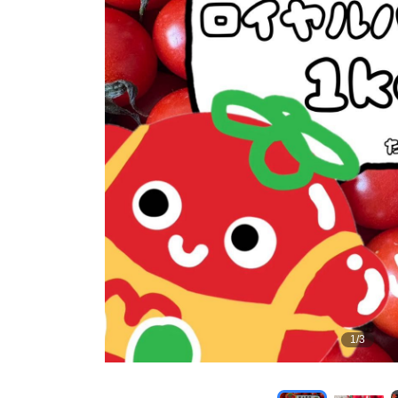
1
/
3