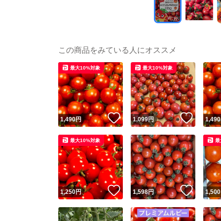
この商品をみている人にオススメ
最大10%対象
最大10%対象
いいね！
いいね
1,490
円
1,099
円
1,490
最大10%対象
最
いいね！
いいね
1,250
円
1,598
円
1,500