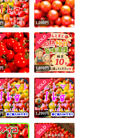
せん。
商品情報コピー機
リマ実績◯+
このユーザーは他フリマサービスでの取引実績があります
★宅急便コンパクト
！
円
1,000
円
出品ページへ
因となりますので
&安心発送
キャンセル
させて貰っており
ジは実績に基づく表示であり、発送を保証しているものではありません
このユーザーは高頻度で24時間以内＆設定した発送日数内に
ード＆安心発送
ます
リピーター様割り
円
1,800
円
トください(´ `)
ード発送
このユーザーは高頻度で24時間以内に発送しています
発送
このユーザーは設定した発送日数内に発送しています
円
1,290
円