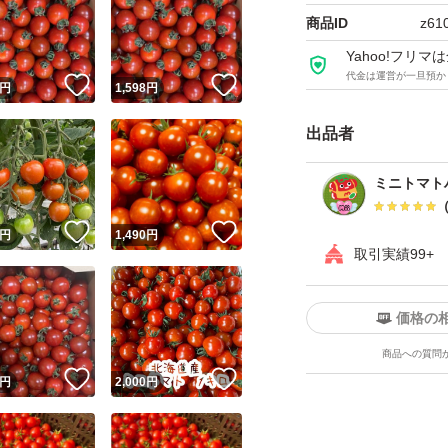
も、大玉トマトの3
商品ID
z61
Yahoo!フリ
ソースにしたり、
代金は運営が一旦預か
！
いいね！
いいね！
円
1,598
円
にお使い頂けます
お子さまのおやつ
出品者
ミニトマトハ
※箱詰めの際に傷
の際の揺れや温度
！
いいね！
いいね！
円
1,490
円
取引実績99+
れてしまう等のダ
食味には個人差が
価格の
常温配送です
商品への質問
！
いいね！
いいね！
円
2,000
円
お受け取り時のト