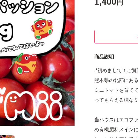
1,400
円
商品説明
.*初めまして！ご
熊本県の北部にある
ミニトマトを育てて
ってもらえる様なミ
当ハウスはエコフ
め有機肥料メイン