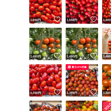
いいね！
いいね
1,650
円
1,598
円
1,800
いいね！
いいね
1,490
円
1,490
円
1,480
Yaho
最大10%対象
安心取引
安心
いいね！
いいね
1,780
円
1,399
円
1,000
取引実績
取引