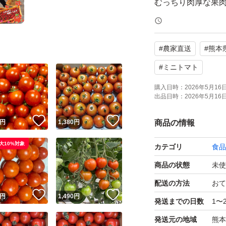
むっちり肉厚な果
ったミニトマト【
#
農家直送
#
熊本
【大きさ・分量・
大きさ:小粒
#
ミニトマト
分量: 1kg
購入日時：
2026年5月16日 
出品日時：
2026年5月16日 
箱・緩衝材 別 です
！
いいね！
いいね！
円
1,380
円
商品の情報
品種: ロイヤルパッ
大10%対象
カテゴリ
食品
特徴→パリッとし
した肉質で食味は
商品の状態
未使
フルーツトマトで
配送の方法
おて
！
いいね！
いいね！
です
円
1,490
円
発送までの日数
1〜
さらに抗がん作用
発送元の地域
熊本