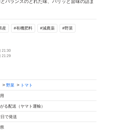
肉とバランスのとれた味、パリッと旨味の詰ま
ロイヤルパッション】をぜひご賞味下さい☆
県産
#
有機肥料
#
減農薬
#
野菜
品種】
21:30
21:29
ション
野菜
トマト
た皮、そして中味のゼリーが少なくむっちりと
甘みも酸味もバランスが良◎
用
はないですので、甘さのみ求める方には不向き
がる配送（ヤマト運輸）
2日で発送
や美白・美肌効果のあるといわれるリコピン
県