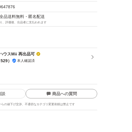
〜4倍多く含まれているとも！
0647876
マは全品送料無料・匿名配送
サラダやころんと丸い形でお弁当の彩り等多彩
り、評価後、出品者に支払われます
！
代わりにもぴったりなミニトマトです。
ウスMii 再出品可
・痛み等の確認を行いますが、どうしても輸送
（
529
）
本人確認済
の変化でトマトが割れてしまったり、ヘタが取
メージを受けている場合があります。
あります。
相談
商品への質問
からの値下げ交渉、不適切なカテゴリ変更依頼は禁止です
マトの痛み・潰れ・軟化などのダメージをご理