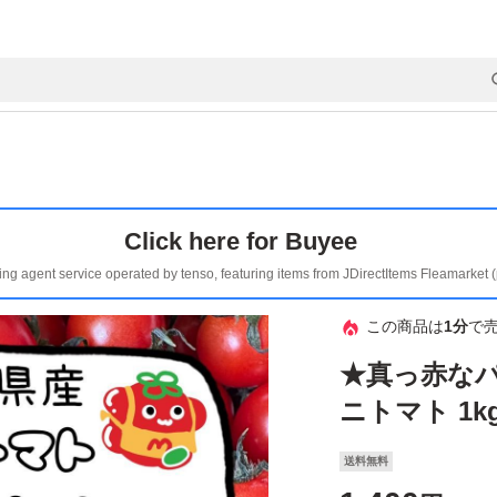
Click here for Buyee
ing agent service operated by tenso, featuring items from JDirectItems Fleamarket 
この商品は
1分
で
★真っ赤なパ
ニトマト 1k
送料無料