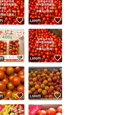
解の上でご購入下
青果物(ナマモノ)
ください。
！
いいね！
いいね！
円
1,800
円
キズ(成長過程でつ
が、品質には問題
ユーザーの実績について
！
いいね！
いいね！
上記の点の御理解
円
1,800
円
o!フリマが定めた一定の基準を満たしたユーザーにバッジを付与しています
出品者
店頭販売の様に割
この商品の情報をコピーします
購入はお控え下さ
取引出品者
Yahoo!フリマの基準をクリアした安心・安全なユーザーです
！
いいね！
いいね！
商品画像の
無断転載は禁止
されています
円
1,500
円
★コンビニ支払い
コピーされた情報は
必ずご自身の商品に合わせて編集
してください
お尋ねしています
コピーは
1商品につき1回
です
実績◯+
このユーザーはYahoo!フリマの取引を完了させた実績があり