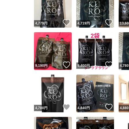
いいね！
いいね
4,779
円
4,719
円
13,60
いいね！
いいね
9,190
円
9,400
円
4,780
Yaho
安心取引
安心
いいね！
いいね
4,780
円
4,840
円
4,880
取引実績
取引