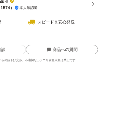
出品可
（
1574
）
本人確認済
者
スピード＆安心発送
相談
商品への質問
からの値下げ交渉、不適切なカテゴリ変更依頼は禁止です
ます