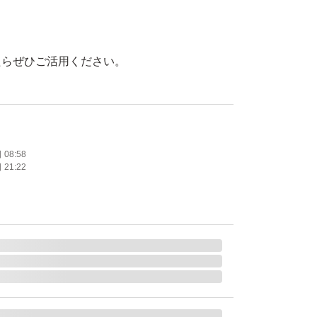
たらぜひご活用ください。
します。
ッセージにてご希望の方のみ
ます。
08:58
21:22
ームシャンプー
eam shampoo シャンプー クリームシャンプー
ローズ KUROクリームシャンプー (白髪用ヘア
トメントダメージケア頭皮ケア色持ちサポート