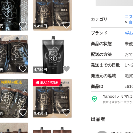
バランローズ KU
コス
カテゴリ
白
！
いいね！
いいね！
個
円
9,450
円
ブランド
VAL
ブランド：
商品の状態
未使
セット数：2セット
配送の方法
おて
【1本7役】 バラン
発送までの日数
1〜
！
いいね！
いいね！
円
4,780
円
マニキュアトリー
発送元の地域
滋賀
シャンプーコン
最大10%対象
商品ID
z61
ブランド：VALANR
Yahoo!フリ
代金は運営が一旦預か
！
いいね！
いいね！
円
9,450
円
出品者