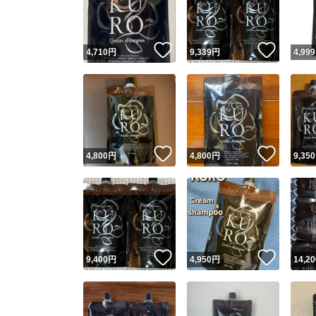
他フ
いいね！
いいね
4,710
円
9,339
円
4,999
スピード
※このバッ
スピ
いいね！
いいね
4,800
円
4,800
円
9,350
スピ
安心
いいね！
いいね
9,400
円
4,950
円
14,20