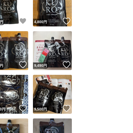
商品情報コピー機
リマ実績◯+
このユーザーは他フリマサービスでの取引実績があります
！
いいね！
いいね！
円
4,800
円
出品ページへ
&安心発送
キャンセル
ジは実績に基づく表示であり、発送を保証しているものではありません
このユーザーは高頻度で24時間以内＆設定した発送日数内に
ード＆安心発送
ます
！
いいね！
いいね！
円
9,490
円
ード発送
このユーザーは高頻度で24時間以内に発送しています
発送
このユーザーは設定した発送日数内に発送しています
！
いいね！
いいね！
0
円
9,500
円