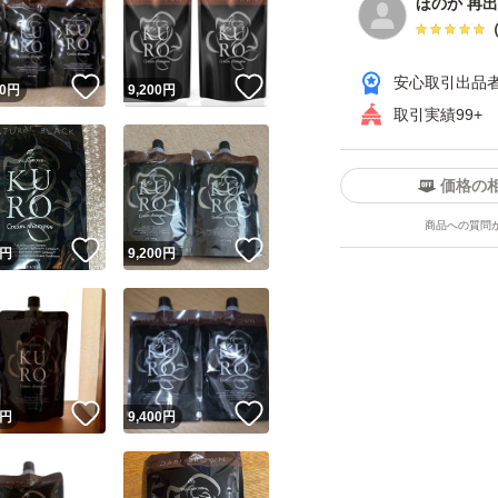
ほのか 再
安心取引出品
！
いいね！
いいね！
0
円
9,200
円
取引実績99+
価格の
商品への質問
ユーザーの実績について
！
いいね！
いいね！
円
9,200
円
o!フリマが定めた一定の基準を満たしたユーザーにバッジを付与しています
出品者
この商品の情報をコピーします
取引出品者
Yahoo!フリマの基準をクリアした安心・安全なユーザーです
！
いいね！
いいね！
商品画像の
無断転載は禁止
されています
円
9,400
円
コピーされた情報は
必ずご自身の商品に合わせて編集
してください
コピーは
1商品につき1回
です
実績◯+
このユーザーはYahoo!フリマの取引を完了させた実績があり