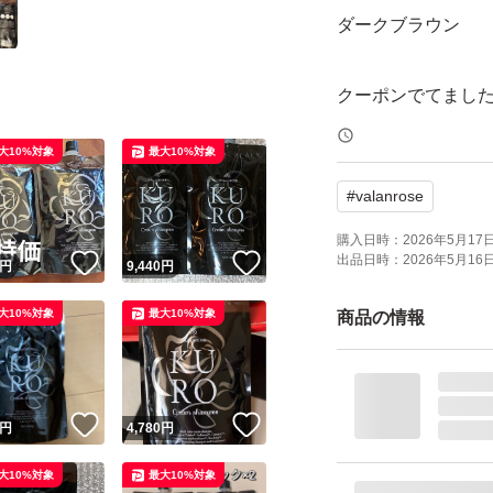
ダークブラウン
クーポンでてまし
大10%対象
最大10%対象
24時間以内配送致
#
valanrose
パンフレットはメ
送らせていただき
購入日時：
2026年5月17日 
出品日時：
2026年5月16日 
！
いいね！
いいね！
円
9,440
円
バランローズ クリ
VALANROSE Cr
大10%対象
最大10%対象
商品の情報
髪 ヘアケア
【1本7役】 バラン
！
いいね！
いいね！
円
4,780
円
マニキュアトリー
大10%対象
最大10%対象
シャンプー