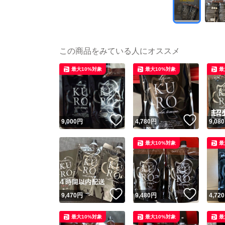
この商品をみている人にオススメ
最大10%対象
最大10%対象
最
いいね！
いいね
9,000
円
4,780
円
9,080
最大10%対象
最
いいね！
いいね
9,470
円
9,480
円
4,720
最大10%対象
最大10%対象
最