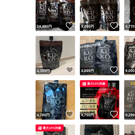
いいね！
いいね
14,480
円
9,480
円
4,770
いいね！
いいね
4,399
円
4,849
円
9,000
最大10%対象
いいね！
いいね
4,780
円
4,750
円
9,299
最大10%対象