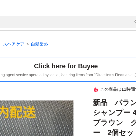
ースヘアケア
白髪染め
Click here for Buyee
ing agent service operated by tenso, featuring items from JDirectItems Fleamarket 
この商品は
11時間
新品 バラン
シャンプー 
ブラウン 
ー 2個セッ