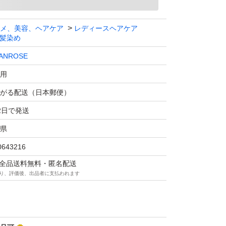
ROクリームシャンプー ナチュラルブラック×2
メ、美容、ヘアケア
レディースヘアケア
髪染め
ANROSE
用
がる配送（日本郵便）
ローズ KUROクリームシャンプー (白髪用ヘア
2日で発送
トメントダメージケア頭皮ケア色持ちサポート
県
0643216
OSE
マは全品送料無料・匿名配送
り、評価後、出品者に支払われます