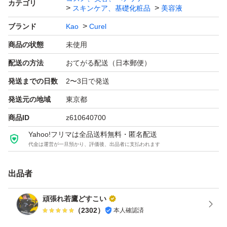
カテゴリ
スキンケア、基礎化粧品
美容液
ブランド
Kao
Curel
商品の状態
未使用
配送の方法
おてがる配送（日本郵便）
発送までの日数
2〜3日で発送
発送元の地域
東京都
商品ID
z610640700
Yahoo!フリマは全品送料無料・匿名配送
代金は運営が一旦預かり、評価後、出品者に支払われます
出品者
頑張れ若鷹どすこい
（
2302
）
本人確認済