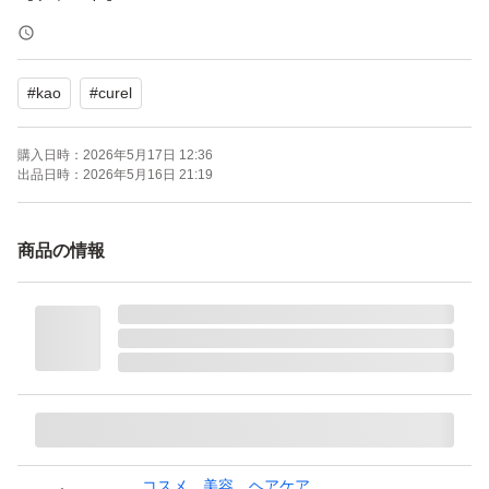
【カテゴリ】美容液
【商品の状態】未使用
#
kao
#
curel
【カラー】クリア系
購入日時：
2026年5月17日 12:36
よろしくお願いいたします。
出品日時：
2026年5月16日 21:19
商品の情報
コスメ、美容、ヘアケア