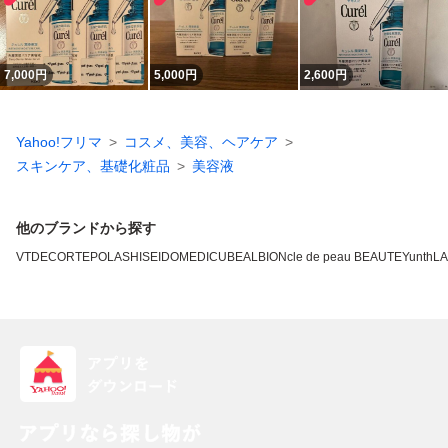
7,000
円
5,000
円
2,600
円
Yahoo!フリマ
コスメ、美容、ヘアケア
スキンケア、基礎化粧品
美容液
他のブランドから探す
VT
DECORTE
POLA
SHISEIDO
MEDICUBE
ALBION
cle de peau BEAUTE
Yunth
L