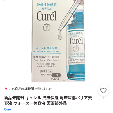
1
/
1
この商品は
15時間
で売れました
い
新品未開封 キュレル 潤浸保湿 角層深部バリア美
3
容液 ウォーター美容液 医薬部外品
Curel