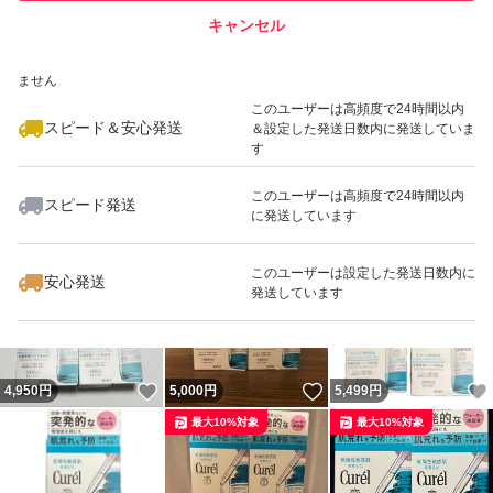
キャンセル
スピード&安心発送
いいね！
いいね！
2,800
※このバッジは実績に基づく表示であり、発送を保証しているものではあり
円
2,799
円
2,799
円
ません
最大10%対象
最大10%対象
このユーザーは高頻度で24時間以内
スピード＆安心発送
＆設定した発送日数内に発送していま
す
このユーザーは高頻度で24時間以内
スピード発送
に発送しています
いいね！
いいね！
2,800
円
2,799
円
2,800
円
最大10%対象
最大10%対象
このユーザーは設定した発送日数内に
安心発送
発送しています
いいね！
いいね！
4,950
円
5,000
円
5,499
円
最大10%対象
最大10%対象