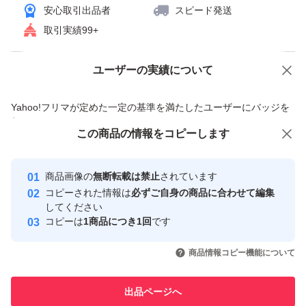
安心取引出品者
スピード発送
取引実績99+
ユーザーの実績について
価格の相談
商品への質問
商品への質問からの値下げ交渉、不適切なカテゴリ変更依頼は禁止です
Yahoo!フリマが定めた一定の基準を満たしたユーザーにバッジを
付与しています
この商品をみている人にオススメ
この商品の情報をコピーします
安心取引出品者
最大10%対象
最大10%対象
最大10%対象
Yahoo!フリマの基準をクリアした安
安心取引出品者
商品画像の
無断転載は禁止
されています
心・安全なユーザーです
コピーされた情報は
必ずご自身の商品に合わせて編集
取引実績
してください
コピーは
1商品につき1回
です
このユーザーはYahoo!フリマの取
取引実績◯+
いいね！
いいね！
2,890
円
2,890
円
2,780
円
引を完了させた実績があります
商品情報コピー機能について
最大10%対象
最大10%対象
このユーザーは他フリマサービス
他フリマ実績◯+
出品ページへ
での取引実績があります