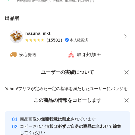
代金は運営が一旦預かり、評価後、出品者に支払われます
★チャック付き袋でのお届けですので、保存にも便利！
★ドライフルーツとナッツのミックスは発送日の袋詰めで
出品者
もナッツがしけてしまう可能性がございます。ご理解・ご
了承下さい。
nazuna_mkt.
（
15531
）
本人確認済
#素焼きアーモンド
安心発送
取引実績99+
#くるみ
#カシューナッツ
ユーザーの実績について
価格の相談
商品への質問
#ミックスナッツ
商品への質問からの値下げ交渉、不適切なカテゴリ変更依頼は禁止です
Yahoo!フリマが定めた一定の基準を満たしたユーザーにバッジを
#ドライフルーツ
付与しています
#ナッツミックス
この商品をみている人にオススメ
この商品の情報をコピーします
安心取引出品者
最大10%対象
最大10%対象
最大10%対象
Yahoo!フリマの基準をクリアした安
安心取引出品者
商品画像の
無断転載は禁止
されています
心・安全なユーザーです
コピーされた情報は
必ずご自身の商品に合わせて編集
取引実績
してください