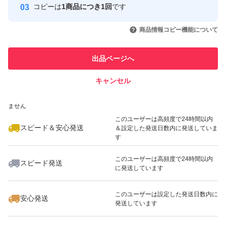
コピーは
1商品につき1回
です
このユーザーはYahoo!フリマの取
取引実績◯+
いいね！
いいね！
2,280
円
1,650
円
1,800
円
引を完了させた実績があります
商品情報コピー機能について
最大10%対象
最大10%対象
このユーザーは他フリマサービス
他フリマ実績◯+
出品ページへ
での取引実績があります
キャンセル
スピード&安心発送
いいね！
いいね！
2,280
※このバッジは実績に基づく表示であり、発送を保証しているものではあり
円
1,490
円
1,680
円
ません
最大10%対象
このユーザーは高頻度で24時間以内
スピード＆安心発送
＆設定した発送日数内に発送していま
す
このユーザーは高頻度で24時間以内
スピード発送
に発送しています
いいね！
いいね！
1,380
円
1,650
円
1,980
円
最大10%対象
このユーザーは設定した発送日数内に
安心発送
発送しています