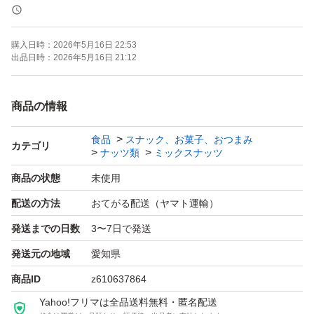
《賞味期限》
ご注文より約150日
購入日時：
2026年5月16日 22:53
(画像の賞味期限はサンプルになります。ご注文を受けて
出品日時：
2026年5月16日 21:12
から製造します！)
商品の情報
《コメント》
食品
スナック、お菓子、おつまみ
アメリカ産ノンパレル種の素焼きアーモンド、アメリカ産
カテゴリ
ナッツ類
ミックスナッツ
の生くるみ、ベトナム産の深煎りカシューナッツの3種ミ
商品の状態
未使用
ックスナッツです♪
配送の方法
おてがる配送（ヤマト運輸）
通常より深煎りで香ばしいカシューナッツを使用しており
発送までの日数
3〜7日で発送
ます^ ^
発送元の地域
愛知県
★全てご注文いただいてから袋詰いたしますので、新鮮な
商品ID
z610637864
ナッツをお届けいたします^ - ^
Yahoo!フリマは全品送料無料・匿名配送