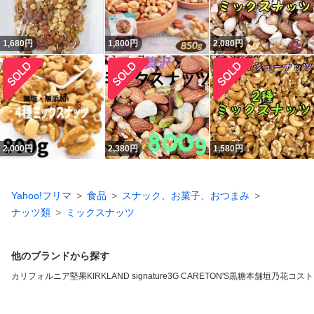
1,680
円
1,800
円
2,080
円
2,000
円
2,380
円
1,580
円
Yahoo!フリマ
食品
スナック、お菓子、おつまみ
ナッツ類
ミックスナッツ
他のブランドから探す
カリフォルニア堅果
KIRKLAND signature
3G CARE
TON'S
黒糖本舗垣乃花
コスト