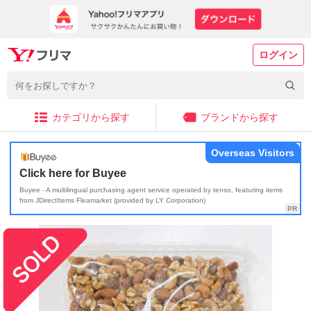
ログイン
カテゴリから探す
ブランドから探す
Overseas Visitors
Click here for Buyee
Buyee - A multilingual purchasing agent service operated by tenso, featuring items
from JDirectItems Fleamarket (provided by LY Corporation)