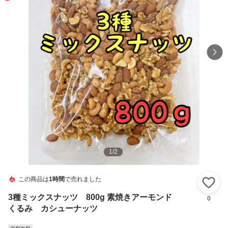
1
/
2
この商品は
1時間
で売れました
い
3種ミックスナッツ 800g 素焼きアーモンド
0
くるみ カシューナッツ