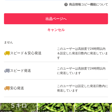
いいね！
いいね！
680
円
1,000
円
400
円
引を完了させた実績があります
商品情報コピー機能について
最大10%対象
最大10%対象
最大10%対象
このユーザーは他フリマサービス
他フリマ実績◯+
出品ページへ
での取引実績があります
キャンセル
スピード&安心発送
いいね！
いいね！
759
※このバッジは実績に基づく表示であり、発送を保証しているものではあり
円
1,400
円
1,400
円
ません
このユーザーは高頻度で24時間以内
スピード＆安心発送
＆設定した発送日数内に発送していま
す
このユーザーは高頻度で24時間以内
スピード発送
に発送しています
いいね！
いいね！
820
円
5,000
円
980
円
最大10%対象
このユーザーは設定した発送日数内に
安心発送
発送しています