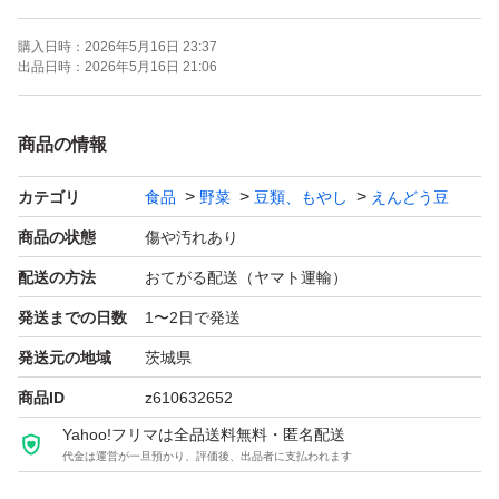
購入日時：
2026年5月16日 23:37
#スナックエンドウ
出品日時：
2026年5月16日 21:06
#スナップエンドウ
商品の情報
カテゴリ
食品
野菜
豆類、もやし
えんどう豆
商品の状態
傷や汚れあり
配送の方法
おてがる配送（ヤマト運輸）
発送までの日数
1〜2日で発送
発送元の地域
茨城県
商品ID
z610632652
Yahoo!フリマは全品送料無料・匿名配送
代金は運営が一旦預かり、評価後、出品者に支払われます