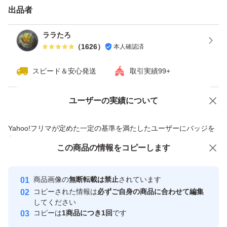
出品者
ララたろ
（
1626
）
本人確認済
スピード＆安心発送
取引実績99+
ユーザーの実績について
価格の相談
商品への質問
商品への質問からの値下げ交渉、不適切なカテゴリ変更依頼は禁止です
Yahoo!フリマが定めた一定の基準を満たしたユーザーにバッジを
付与しています
この商品をみている人にオススメ
この商品の情報をコピーします
安心取引出品者
最大10%対象
Yahoo!フリマの基準をクリアした安
安心取引出品者
商品画像の
無断転載は禁止
されています
心・安全なユーザーです
コピーされた情報は
必ずご自身の商品に合わせて編集
取引実績
してください
コピーは
1商品につき1回
です
このユーザーはYahoo!フリマの取
取引実績◯+