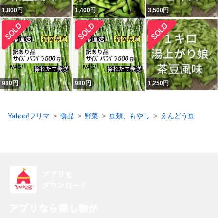
1,800
円
1,400
円
3,500
円
980
円
980
円
1,250
円
Yahoo!フリマ
食品
野菜
豆類、もやし
えんどう豆