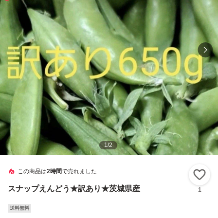
1
/
2
この商品は
2時間
で売れました
い
スナップえんどう★訳あり★茨城県産
1
送料無料