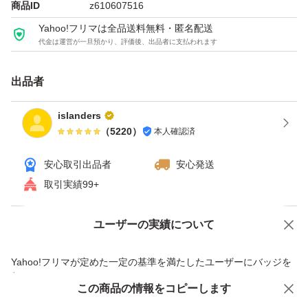
商品ID
z610607516
Yahoo!フリマは全品送料無料・匿名配送
代金は運営が一旦預かり、評価後、出品者に支払われます
出品者
islanders
（
5220
）
本人確認済
安心取引出品者
安心発送
取引実績99+
ユーザーの実績について
価格の相談
商品への質問
商品への質問からの値下げ交渉、不適切なカテゴリ変更依頼は禁止です
Yahoo!フリマが定めた一定の基準を満たしたユーザーにバッジを
付与しています
この商品をみている人にオススメ
この商品の情報をコピーします
安心取引出品者