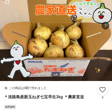
1
/
6
この商品は
3日
で売れました
い
＊淡路島産新玉ねぎ七宝早生3kg ＊農家直送
0
送料無料