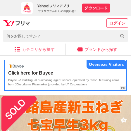
ログイン
カテゴリから探す
ブランドから探す
Overseas Visitors
Click here for Buyee
Buyee - A multilingual purchasing agent service operated by tenso, featuring items
from JDirectItems Fleamarket (provided by LY Corporation)