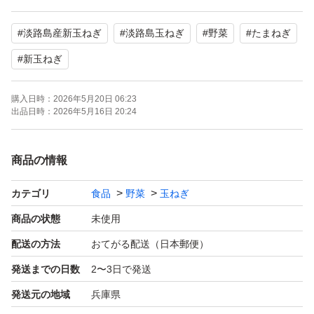
で美味しくいただけます。レンジでチンして鰹節とポン酢
#
淡路島産新玉ねぎ
#
淡路島玉ねぎ
#
野菜
#
たまねぎ
で食べても美味いです。
#
新玉ねぎ
おてがるゆうパックでの配送となります。よろしくお願い
購入日時：
2026年5月20日 06:23
致します。
出品日時：
2026年5月16日 20:24
種類…玉ねぎ
商品の情報
特徴…農家直送
量…3kg
カテゴリ
食品
野菜
玉ねぎ
商品の状態
未使用
配送の方法
おてがる配送（日本郵便）
発送までの日数
2〜3日で発送
発送元の地域
兵庫県