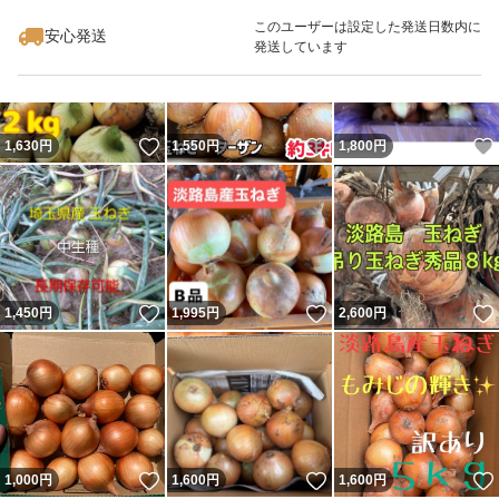
このユーザーは設定した発送日数内に
安心発送
発送しています
いいね！
いいね！
1,630
円
1,550
円
1,800
円
いいね！
いいね！
1,450
円
1,995
円
2,600
円
いいね！
いいね！
1,000
円
1,600
円
1,600
円