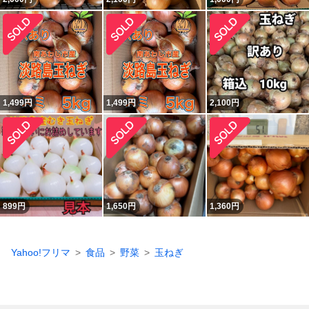
1,499
円
1,499
円
2,100
円
899
円
1,650
円
1,360
円
Yahoo!フリマ
食品
野菜
玉ねぎ