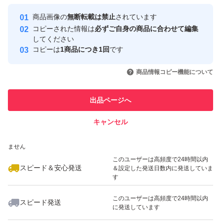
最大10%対象
最大10%対象
Yahoo!フリマの基準をクリアした安
安心取引出品者
商品画像の
無断転載は禁止
されています
心・安全なユーザーです
コピーされた情報は
必ずご自身の商品に合わせて編集
取引実績
してください
コピーは
1商品につき1回
です
このユーザーはYahoo!フリマの取
取引実績◯+
いいね！
いいね！
1,890
円
1,650
円
1,780
円
引を完了させた実績があります
商品情報コピー機能について
最大10%対象
このユーザーは他フリマサービス
他フリマ実績◯+
出品ページへ
での取引実績があります
キャンセル
スピード&安心発送
いいね！
いいね！
910
※このバッジは実績に基づく表示であり、発送を保証しているものではあり
円
1,650
円
2,500
円
ません
最大10%対象
最大10%対象
このユーザーは高頻度で24時間以内
スピード＆安心発送
＆設定した発送日数内に発送していま
す
このユーザーは高頻度で24時間以内
スピード発送
に発送しています
いいね！
いいね！
2,120
円
1,500
円
1,630
円