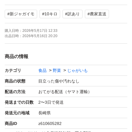
手掘りで皮の剥けが少なく、手選で傷、病気を確認しなが
#
新ジャガイモ
#
10キロ
#
訳あり
#
農家直送
ら詰めております。
味の方はリピートがついているほどなので間違い御座いま
購入日時：
2026年5月17日 12:33
せん。
出品日時：
2026年5月16日 20:20
科学肥料を従来の半分で
商品の情報
米糠と鶏糞と菌資材で発酵させた自家製堆肥で畑作りをし
カテゴリ
食品
野菜
じゃがいも
ています。更に味が良くなっておりますので是非お試しく
ださい♪
商品の状態
目立った傷や汚れなし
配送の方法
おてがる配送（ヤマト運輸）
発送までの日数
2〜3日で発送
発送元の地域
長崎県
商品ID
z610605282