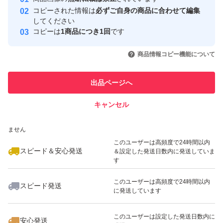
心・安全なユーザーです
コピーされた情報は
必ずご自身の商品に合わせて編集
取引実績
してください
コピーは
1商品につき1回
です
このユーザーはYahoo!フリマの取
取引実績◯+
いいね！
いいね！
2,000
円
2,300
円
2,800
円
引を完了させた実績があります
商品情報コピー機能について
最大10%対象
このユーザーは他フリマサービス
他フリマ実績◯+
出品ページへ
での取引実績があります
キャンセル
スピード&安心発送
いいね！
いいね！
2,000
※このバッジは実績に基づく表示であり、発送を保証しているものではあり
円
3,400
円
1,800
円
ません
最大10%対象
このユーザーは高頻度で24時間以内
スピード＆安心発送
＆設定した発送日数内に発送していま
す
このユーザーは高頻度で24時間以内
スピード発送
に発送しています
いいね！
いいね！
1,600
円
1,800
円
2,370
円
このユーザーは設定した発送日数内に
安心発送