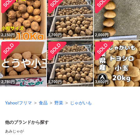
2,150
円
1,700
円
2,000
円
2,780
円
1,700
円
3,600
円
Yahoo!フリマ
食品
野菜
じゃがいも
他のブランドから探す
あみじゃが