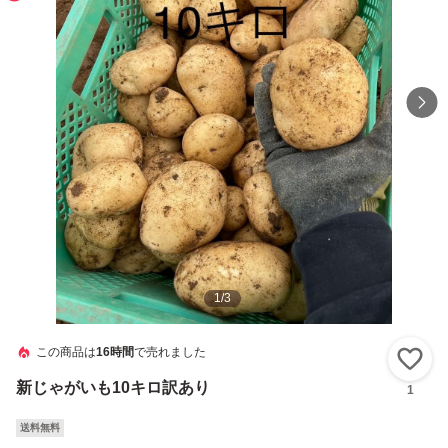
1
/
3
この商品は
16時間
で売れました
い
新じゃがいも10キロ訳あり
1
送料無料