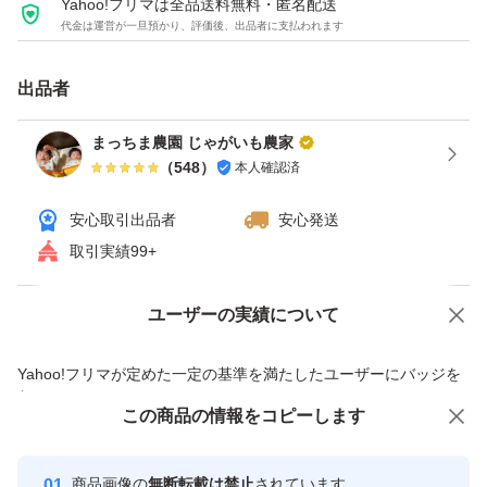
Yahoo!フリマは全品送料無料・匿名配送
代金は運営が一旦預かり、評価後、出品者に支払われます
出品者
まっちま農園 じゃがいも農家
（
548
）
本人確認済
安心取引出品者
安心発送
取引実績99+
ユーザーの実績について
価格の相談
商品への質問
商品への質問からの値下げ交渉、不適切なカテゴリ変更依頼は禁止です
Yahoo!フリマが定めた一定の基準を満たしたユーザーにバッジを
付与しています
この商品をみている人にオススメ
この商品の情報をコピーします
安心取引出品者
最大10%対象
最大10%対象
Yahoo!フリマの基準をクリアした安
安心取引出品者
商品画像の
無断転載は禁止
されています