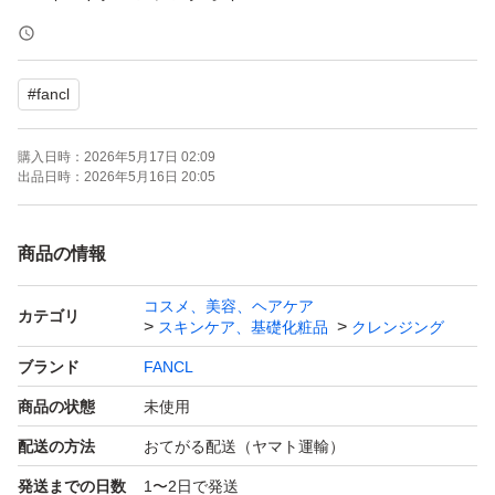
詰め替え用１１５ｍl ×２個
●製造年月日 ２０２６年１月６日
#
fancl
●フレッシュ期間
購入日時：
2026年5月17日 02:09
開封後：１２０日
出品日時：
2026年5月16日 20:05
未開封：製造年月日より３年
（開封後の期間含む）
商品の情報
コスメ、美容、ヘアケア
カテゴリ
スキンケア、基礎化粧品
クレンジング
ネコポスでご発送いたします。
ブランド
FANCL
商品の状態
未使用
配送の方法
おてがる配送（ヤマト運輸）
発送までの日数
1〜2日で発送