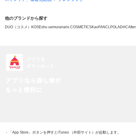
他のブランドから探す
DUO（コスメ）
KOSE
shu uemura
naris COSMETICS
Kao
FANCL
POLA
DHC
Atten
・「App Store」ボタンを押すとiTunes （外部サイト）が起動します。