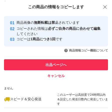
付与しています
この商品をみている人にオススメ
この商品の情報をコピーします
安心取引出品者
最大10%対象
最大10%対象
Yahoo!フリマの基準をクリアした安
安心取引出品者
商品画像の
無断転載は禁止
されています
心・安全なユーザーです
コピーされた情報は
必ずご自身の商品に合わせて編集
取引実績
してください
コピーは
1商品につき1回
です
このユーザーはYahoo!フリマの取
取引実績◯+
いいね！
いいね！
2,890
円
2,890
円
2,890
円
引を完了させた実績があります
商品情報コピー機能について
最大10%対象
このユーザーは他フリマサービス
他フリマ実績◯+
出品ページへ
での取引実績があります
キャンセル
スピード&安心発送
いいね！
いいね！
2,900
※このバッジは実績に基づく表示であり、発送を保証しているものではあり
円
2,850
円
2,999
円
ません
最大10%対象
このユーザーは高頻度で24時間以内
スピード＆安心発送
＆設定した発送日数内に発送していま
す