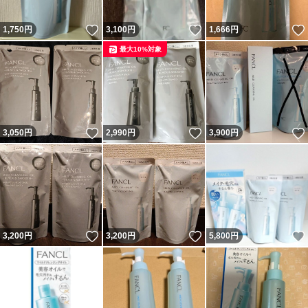
いいね！
いいね！
1,750
円
3,100
円
1,666
円
最大10%対象
いいね！
いいね！
3,050
円
2,990
円
3,900
円
いいね！
いいね！
3,200
円
3,200
円
5,800
円