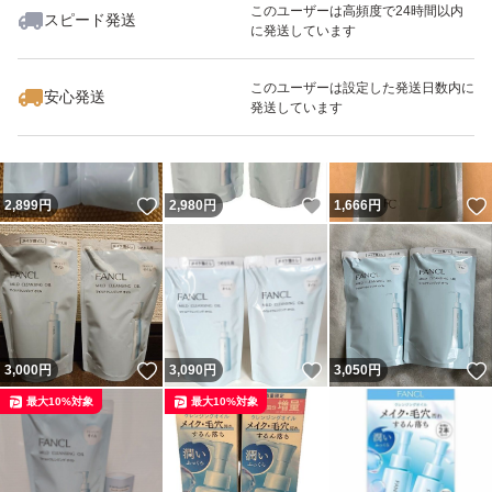
このユーザーは高頻度で24時間以内
スピード発送
に発送しています
いいね！
いいね！
1,600
円
3,000
円
3,000
円
最大10%対象
最大10%対象
このユーザーは設定した発送日数内に
安心発送
発送しています
いいね！
いいね！
2,899
円
2,980
円
1,666
円
いいね！
いいね！
3,000
円
3,090
円
3,050
円
最大10%対象
最大10%対象