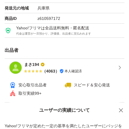
発送元の地域
兵庫県
商品ID
z610597172
Yahoo!フリマは全品送料無料・匿名配送
代金は運営が一旦預かり、評価後、出品者に支払われます
出品者
まさ194
（
4063
）
本人確認済
安心取引出品者
スピード＆安心発送
取引実績99+
ユーザーの実績について
価格の相談
商品への質問
商品への質問からの値下げ交渉、不適切なカテゴリ変更依頼は禁止です
Yahoo!フリマが定めた一定の基準を満たしたユーザーにバッジを