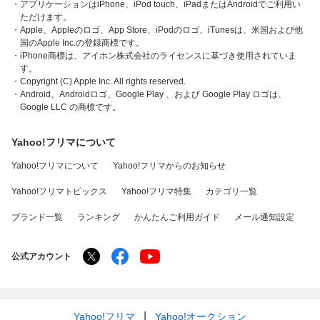
・アプリケーションはiPhone、iPod touch、iPadまたはAndroidでご利用い
ただけます。
・Apple、Appleのロゴ、App Store、iPodのロゴ、iTunesは、米国および他
国のApple Inc.の登録商標です。
・iPhone商標は、アイホン株式会社のライセンスに基づき使用されていま
す。
・Copyright (C) Apple Inc. All rights reserved.
・Android、Androidロゴ、Google Play 、および Google Play ロゴは、
Google LLC の商標です。
Yahoo!フリマについて
Yahoo!フリマについて
Yahoo!フリマからのお知らせ
Yahoo!フリマトピックス
Yahoo!フリマ特集
カテゴリ一覧
ブランド一覧
ランキング
かんたんご利用ガイド
メール通知設定
公式アカウント
Yahoo!フリマ
Yahoo!オークション