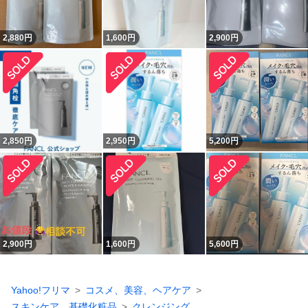
2,880
円
1,600
円
2,900
円
2,850
円
2,950
円
5,200
円
2,900
円
1,600
円
5,600
円
Yahoo!フリマ
コスメ、美容、ヘアケア
スキンケア、基礎化粧品
クレンジング