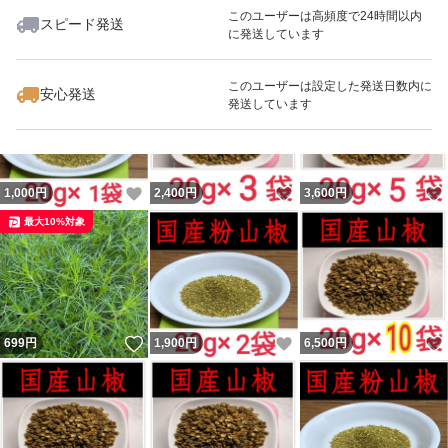
このユーザーは高頻度で24時間以内
スピード発送
に発送しています
いいね！
いいね！
2,600
円
2,400
円
1,800
円
このユーザーは設定した発送日数内に
安心発送
発送しています
いいね！
いいね！
1,000
円
2,400
円
3,600
円
最大10%対象
いいね！
いいね！
699
円
1,900
円
6,500
円