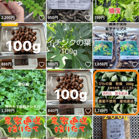
いいね！
いいね！
2,200
円
950
円
799
円
いいね！
いいね！
888
円
900
円
1,650
円
いいね！
いいね！
1,399
円
840
円
1,749
円