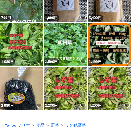
いいね！
いいね！
799
円
1,899
円
5,400
円
いいね！
いいね！
1,080
円
2,500
円
1,499
円
いいね！
いいね！
2,980
円
2,280
円
4,200
円
Yahoo!フリマ
食品
野菜
その他野菜