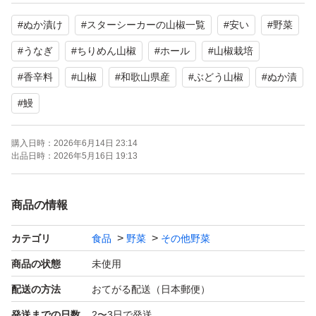
自然の力で育まれた山椒の実は、料理に深みと豊かな香り
#
ぬか漬け
#
スターシーカーの山椒一覧
#
安い
#
野菜
を与えます。和食だけでなく、洋食やスイーツとも相性抜
群で、料理の幅を広げるスパイスとして重宝されます。特
#
うなぎ
#
ちりめん山椒
#
ホール
#
山椒栽培
別な料理のアクセントとして、日常の食事を贅沢に演出し
#
香辛料
#
山椒
#
和歌山県産
#
ぶどう山椒
#
ぬか漬
ます！
#
鰻
■カラー/サイズ/バリエーション
購入日時：
2026年6月14日 23:14
出品日時：
2026年5月16日 19:13
本商品は、和歌山の特産品を使用し、その日の収穫からす
ぐに乾燥させています。厳選された香ばしい山椒を、使い
商品の情報
切りやすい20gの小分けタイプでご用意しました。
カテゴリ
食品
野菜
その他野菜
■素材/製造国
商品の状態
未使用
100%和歌山産のぶどう山椒を使用し、無添加・無着色に
配送の方法
おてがる配送（日本郵便）
こだわった安心の一品です。製造工程はすべて日本国内で
発送までの日数
2〜3日で発送