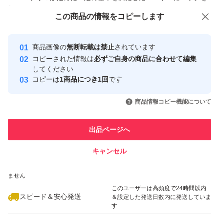
ある方は、事前に十分な確認を推奨します。
付与しています
この商品をみている人にオススメ
この商品の情報をコピーします
安心取引出品者
■他のフリマサイトでも100以上のお取り引き実績があり
Yahoo!フリマの基準をクリアした安
安心取引出品者
商品画像の
無断転載は禁止
されています
心・安全なユーザーです
ます。
コピーされた情報は
必ずご自身の商品に合わせて編集
取引実績
してください
コピーは
1商品につき1回
です
ご質問やご不明な点がございましたら、ショップのお問い
このユーザーはYahoo!フリマの取
取引実績◯+
いいね！
いいね！
1,800
円
1,800
円
1,000
円
合わせよりお気軽にお知らせください。豊かな香りの山椒
引を完了させた実績があります
商品情報コピー機能について
の実で、料理をもっと楽しんでいただけることでしょう。
このユーザーは他フリマサービス
他フリマ実績◯+
ぜひ一度お試しください！
出品ページへ
での取引実績があります
キャンセル
スピード&安心発送
いいね！
いいね！
1,900
※このバッジは実績に基づく表示であり、発送を保証しているものではあり
円
1,900
円
2,400
円
ません
このユーザーは高頻度で24時間以内
スピード＆安心発送
＆設定した発送日数内に発送していま
す