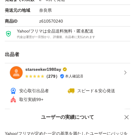
行い、品質を徹底管理しています。
発送元の地域
奈良県
商品ID
z610570240
■お手入れ/取り扱い注意事項
直射日光や湿気を避けて保存してください。開封後はでき
Yahoo!フリマは全品送料無料・匿名配送
代金は運営が一旦預かり、評価後、出品者に支払われます
るだけ早くご使用いただくことを推奨し、風味保持のため
密閉容器に移し替えが望ましいです。
出品者
starseeker1980ay
■発送・注文に関する情報や注意事項
（
279
）
本人確認済
ご注文いただいた商品は迅速に発送いたします。発送にあ
たり注意を払いますが、万が一不具合があった場合は受取
安心取引出品者
スピード＆安心発送
後7日以内にお知らせください。
取引実績99+
ユーザーの実績について
■その他の情報や注意事項
価格の相談
商品への質問
本商品は食用に特化しており、アレルギーや体質に不安の
商品への質問からの値下げ交渉、不適切なカテゴリ変更依頼は禁止です
Yahoo!フリマが定めた一定の基準を満たしたユーザーにバッジを