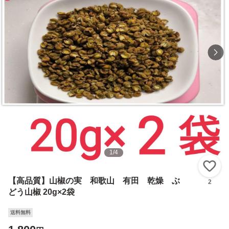
1
/
4
い
【高品質】山椒の実 和歌山 有田 乾燥 ぶ
2
どう山椒 20g×2袋
送料無料