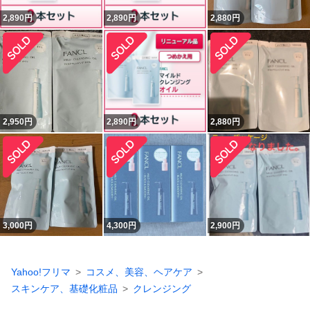
2,890
円
2,890
円
2,880
円
2,950
円
2,890
円
2,880
円
3,000
円
4,300
円
2,900
円
Yahoo!フリマ
コスメ、美容、ヘアケア
スキンケア、基礎化粧品
クレンジング