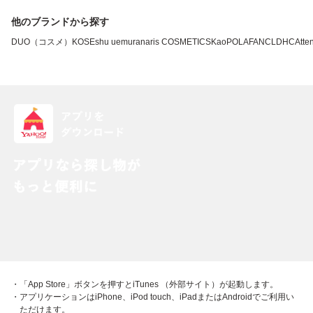
他のブランドから探す
DUO（コスメ）
KOSE
shu uemura
naris COSMETICS
Kao
POLA
FANCL
DHC
Atten
・「App Store」ボタンを押すとiTunes （外部サイト）が起動します。
・アプリケーションはiPhone、iPod touch、iPadまたはAndroidでご利用い
ただけます。