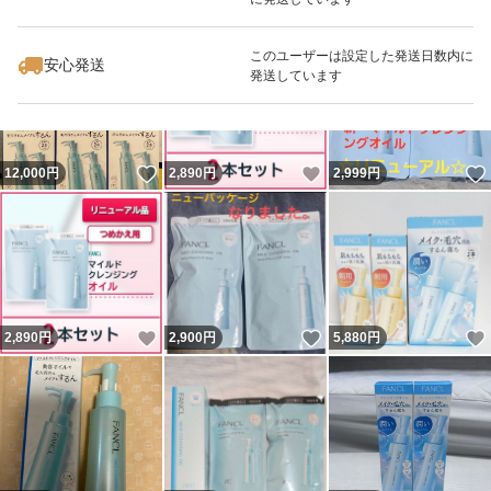
いいね！
いいね！
5,500
円
5,500
円
2,880
円
最大10%対象
このユーザーは設定した発送日数内に
安心発送
発送しています
いいね！
いいね！
12,000
円
2,890
円
2,999
円
いいね！
いいね！
2,890
円
2,900
円
5,880
円