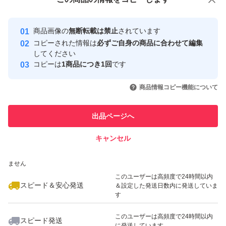
安心取引出品者
最大10%対象
Yahoo!フリマの基準をクリアした安
安心取引出品者
商品画像の
無断転載は禁止
されています
心・安全なユーザーです
コピーされた情報は
必ずご自身の商品に合わせて編集
取引実績
してください
コピーは
1商品につき1回
です
このユーザーはYahoo!フリマの取
取引実績◯+
いいね！
いいね！
5,450
円
2,950
円
4,400
円
引を完了させた実績があります
商品情報コピー機能について
最大10%対象
このユーザーは他フリマサービス
他フリマ実績◯+
出品ページへ
での取引実績があります
キャンセル
スピード&安心発送
いいね！
いいね！
5,600
※このバッジは実績に基づく表示であり、発送を保証しているものではあり
円
5,400
円
2,850
円
ません
最大10%対象
最大10%対象
このユーザーは高頻度で24時間以内
スピード＆安心発送
＆設定した発送日数内に発送していま
す
このユーザーは高頻度で24時間以内
スピード発送
に発送しています