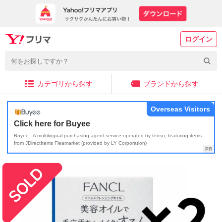
ログイン
カテゴリから探す
ブランドから探す
Overseas Visitors
Click here for Buyee
Buyee - A multilingual purchasing agent service operated by tenso, featuring items
from JDirectItems Fleamarket (provided by LY Corporation)