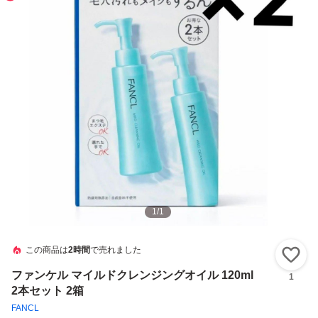
1
/
1
この商品は
2時間
で売れました
い
ファンケル マイルドクレンジングオイル 120ml
1
2本セット 2箱
FANCL