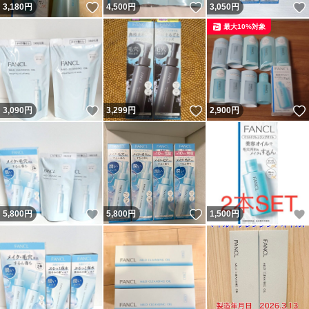
いいね！
いいね！
3,180
円
4,500
円
3,050
円
最大10%対象
いいね！
いいね！
3,090
円
3,299
円
2,900
円
いいね！
いいね！
5,800
円
5,800
円
1,500
円