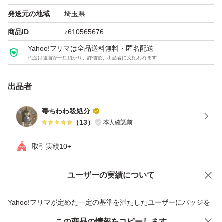
発送元の地域
埼玉県
商品ID
z610565676
Yahoo!フリマは全品送料無料・匿名配送
代金は運営が一旦預かり、評価後、出品者に支払われます
出品者
毒ちわわ殺処分
（
13
）
本人確認前
取引実績10+
ユーザーの実績について
価格の相談
商品への質問
商品への質問からの値下げ交渉、不適切なカテゴリ変更依頼は禁止です
Yahoo!フリマが定めた一定の基準を満たしたユーザーにバッジを
付与しています
この商品をみている人にオススメ
この商品の情報をコピーします