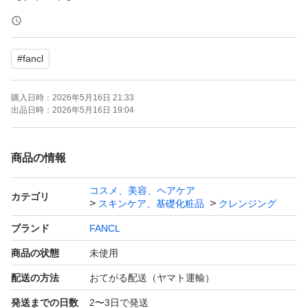
【カテゴリ】クレンジングオイル
【商品の状態】未使用
#
fancl
【内容量】120ml × 2本 2箱
【その他】無添加、合成香料不使用、濡れた手OK、まつ
購入日時：
2026年5月16日 21:33
毛エクステOK
出品日時：
2026年5月16日 19:04
よろしくお願いいたします。
商品の情報
コスメ、美容、ヘアケア
ファンケル マイルドクレンジングオイル 120mL×2本
カテゴリ
スキンケア、基礎化粧品
クレンジング
製造:2026年2月
ブランド
FANCL
商品の状態
未使用
配送の方法
おてがる配送（ヤマト運輸）
発送までの日数
2〜3日で発送