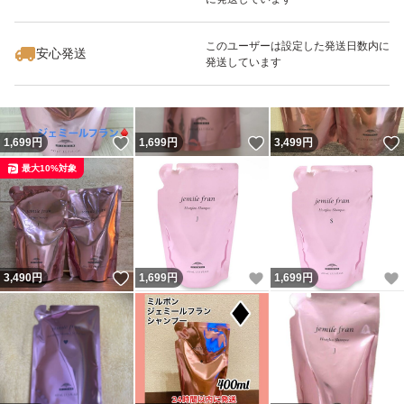
いいね！
いいね！
1,720
円
3,498
円
1,699
円
このユーザーは設定した発送日数内に
安心発送
発送しています
いいね！
いいね！
1,699
円
1,699
円
3,499
円
最大10%対象
いいね！
いいね！
3,490
円
1,699
円
1,699
円