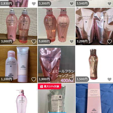
いいね！
いいね！
1,930
円
3,300
円
3,540
円
いいね！
いいね！
3,000
円
5,600
円
3,299
円
いいね！
いいね！
1,100
円
1,900
円
1,500
円
最大10%対象