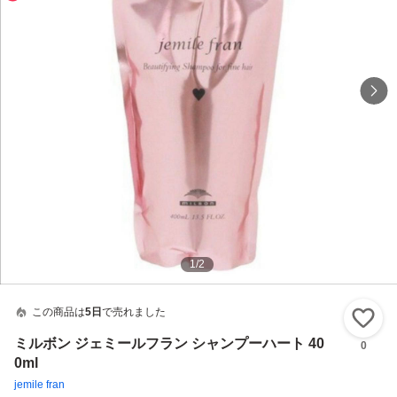
1
/
2
この商品は
5日
で売れました
い
ミルボン ジェミールフラン シャンプーハート 40
0
0ml
jemile fran