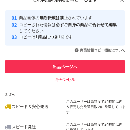
安心取引出品者
最大10%対象
Yahoo!フリマの基準をクリアした安
安心取引出品者
商品画像の
無断転載は禁止
されています
心・安全なユーザーです
コピーされた情報は
必ずご自身の商品に合わせて編集
取引実績
してください
コピーは
1商品につき1回
です
このユーザーはYahoo!フリマの取
取引実績◯+
いいね！
いいね！
1,700
円
1,699
円
1,700
円
引を完了させた実績があります
商品情報コピー機能について
最大10%対象
このユーザーは他フリマサービス
他フリマ実績◯+
出品ページへ
での取引実績があります
キャンセル
スピード&安心発送
いいね！
いいね！
1,699
※このバッジは実績に基づく表示であり、発送を保証しているものではあり
円
3,300
円
1,800
円
ません
最大10%対象
このユーザーは高頻度で24時間以内
スピード＆安心発送
＆設定した発送日数内に発送していま
す
このユーザーは高頻度で24時間以内
スピード発送
に発送しています