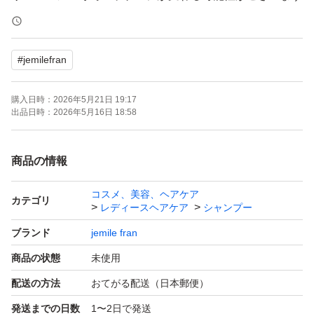
ジェミールフランシャンプー_ハート_軟毛用
#
jemilefran
ミルボン
ジェミールフラン
購入日時：
2026年5月21日 19:17
ハート
出品日時：
2026年5月16日 18:58
ヘアケア
シャンプー
商品の情報
リフィル
コスメ、美容、ヘアケア
カテゴリ
レディースヘアケア
シャンプー
おすすめ髪質：やわらかい
ブランド
jemile fran
商品の状態
未使用
配送の方法
おてがる配送（日本郵便）
発送までの日数
1〜2日で発送