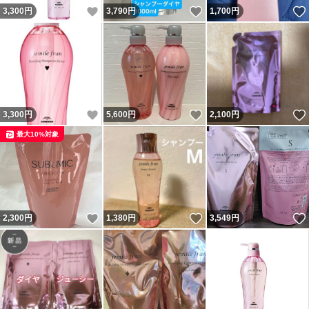
いいね！
いいね！
3,300
円
3,790
円
1,700
円
いいね！
いいね！
3,300
円
5,600
円
2,100
円
最大10%対象
いいね！
いいね！
2,300
円
1,380
円
3,549
円