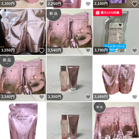
いいね！
いいね！
3,300
円
2,250
円
2,100
円
最大10%対象
いいね！
いいね！
3,550
円
3,540
円
3,790
円
いいね！
いいね！
3,540
円
3,300
円
3,499
円