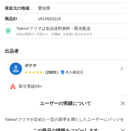
発送元の地域
愛知県
商品ID
z610563114
Yahoo!フリマは全品送料無料・匿名配送
代金は運営が一旦預かり、評価後、出品者に支払われます
出品者
ポテチ
（
2883
）
本人確認済
取引実績99+
ユーザーの実績について
価格の相談
商品への質問
商品への質問からの値下げ交渉、不適切なカテゴリ変更依頼は禁止です
Yahoo!フリマが定めた一定の基準を満たしたユーザーにバッジを
付与しています
この商品をみている人にオススメ
この商品の情報をコピーします