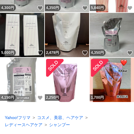
いいね！
いいね！
4,300
円
4,350
円
5,840
円
いいね！
いいね！
5,000
円
2,479
円
4,350
円
いいね！
4,150
円
2,250
円
1,700
円
Yahoo!フリマ
コスメ、美容、ヘアケア
レディースヘアケア
シャンプー