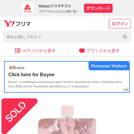
ログイン
カテゴリから探す
ブランドから探す
Overseas Visitors
Click here for Buyee
Buyee - A multilingual purchasing agent service operated by tenso, featuring items
from JDirectItems Fleamarket (provided by LY Corporation)