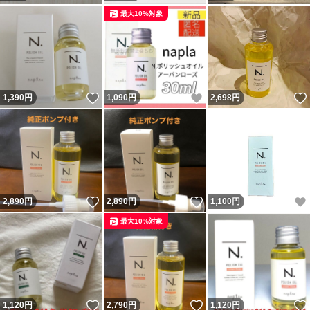
最大10%対象
いいね！
いいね！
1,390
円
1,090
円
2,698
円
いいね！
いいね！
2,890
円
2,890
円
1,100
円
最大10%対象
いいね！
いいね！
1,120
円
2,790
円
1,120
円