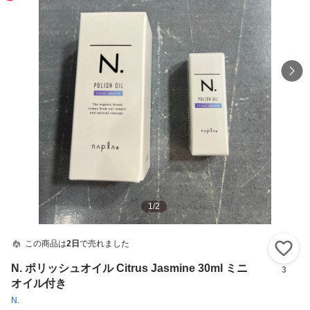
1
/
2
この商品は
2日
で売れました
い
N. ポリッシュオイル Citrus Jasmine 30ml ミニ
3
オイル付き
N.