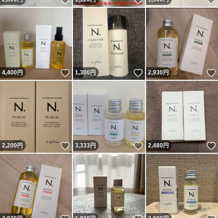
いいね！
いいね！
4,400
円
1,300
円
2,930
円
いいね！
いいね！
2,200
円
3,333
円
2,480
円