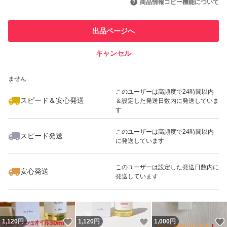
商品情報コピー機能について
最大10%対象
このユーザーは他フリマサービス
他フリマ実績◯+
出品ページへ
での取引実績があります
キャンセル
スピード&安心発送
いいね！
いいね！
1,048
※このバッジは実績に基づく表示であり、発送を保証しているものではあり
円
1,120
円
1,050
円
ません
最大10%対象
このユーザーは高頻度で24時間以内
スピード＆安心発送
＆設定した発送日数内に発送していま
す
このユーザーは高頻度で24時間以内
スピード発送
に発送しています
いいね！
いいね！
2,790
円
1,090
円
1,120
円
このユーザーは設定した発送日数内に
安心発送
発送しています
いいね！
いいね！
1,120
円
1,120
円
1,000
円