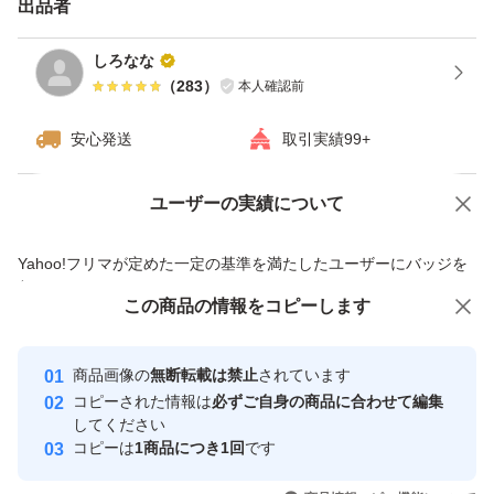
出品者
しろなな
（
283
）
本人確認前
安心発送
取引実績99+
ユーザーの実績について
価格の相談
商品への質問
商品への質問からの値下げ交渉、不適切なカテゴリ変更依頼は禁止です
Yahoo!フリマが定めた一定の基準を満たしたユーザーにバッジを
付与しています
この商品をみている人にオススメ
この商品の情報をコピーします
安心取引出品者
最大10%対象
最大10%対象
Yahoo!フリマの基準をクリアした安
安心取引出品者
商品画像の
無断転載は禁止
されています
心・安全なユーザーです
コピーされた情報は
必ずご自身の商品に合わせて編集
取引実績
してください
コピーは
1商品につき1回
です
このユーザーはYahoo!フリマの取
取引実績◯+
いいね！
いいね！
1,059
円
1,120
円
1,090
円
引を完了させた実績があります