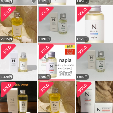
いいね！
9,000
円
1,120
円
1,059
円
2,815
円
1,090
円
1,120
円
1,120
円
1,090
円
1,090
円