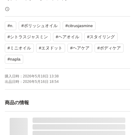
【商品名】ポリッシュオイル Citrus Jasmine
【容量】30ml (ミニオイル付き)
#
n.
#
ポリッシュオイル
#
citrusjasmine
【香り】シトラスジャスミン
【商品の状態】未使用
#
シトラスジャスミン
#
ヘアオイル
#
スタイリング
【カラー】クリア系
#
ミニオイル
#
エヌドット
#
ヘアケア
#
ボディケア
#
napla
よろしくお願いいたします。
購入日時：
2026年5月18日 13:38
出品日時：
2026年5月16日 18:54
商品の情報