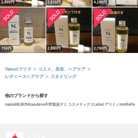
2,890
円
2,810
円
4,199
円
750
円
2,890
円
2,790
円
Yahoo!フリマ
コスメ、美容、ヘアケア
レディースヘアケア
スタイリング
他のブランドから探す
napla
MILBON
Kao
utena
中野製薬
デミ コスメティクス
LebeL
アリミノ
mm
ReFa