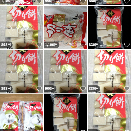
いいね！
いいね！
1,180
円
950
円
880
円
いいね！
いいね！
898
円
1,100
円
830
円
いいね！
いいね！
898
円
900
円
880
円