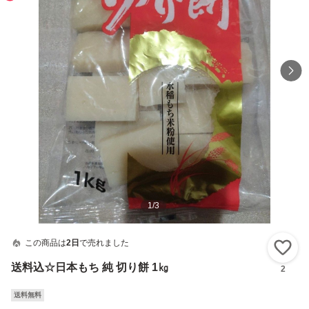
1
/
3
この商品は
2日
で売れました
い
送料込☆日本もち 純 切り餅 1㎏
2
送料無料