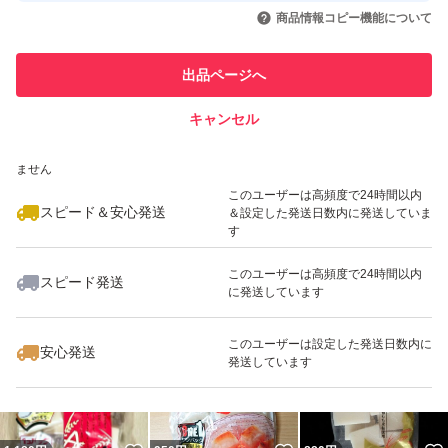
いいね！
いいね！
820
円
829
円
828
円
引を完了させた実績があります
商品情報コピー機能について
最大10%対象
最大10%対象
このユーザーは他フリマサービス
他フリマ実績◯+
出品ページへ
での取引実績があります
キャンセル
スピード&安心発送
いいね！
いいね！
950
※このバッジは実績に基づく表示であり、発送を保証しているものではあり
円
950
円
828
円
ません
このユーザーは高頻度で24時間以内
スピード＆安心発送
＆設定した発送日数内に発送していま
す
このユーザーは高頻度で24時間以内
スピード発送
に発送しています
いいね！
いいね！
828
円
1,620
円
829
円
最大10%対象
このユーザーは設定した発送日数内に
安心発送
発送しています