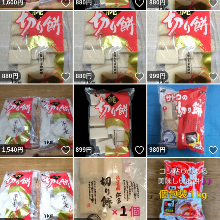
いいね！
いいね！
1,600
円
880
円
880
円
いいね！
いいね！
880
円
880
円
999
円
いいね！
いいね！
1,540
円
899
円
980
円