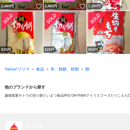
いいね！
いいね！
2,480
円
2,460
円
1,180
円
820
円
829
円
950
円
Yahoo!フリマ
食品
米、雑穀、粉類
餅
他のブランドから探す
越後製菓
サトウの切り餅
たいまつ食品
IRIS OHYAMA
アイリスフーズ
たつこもち