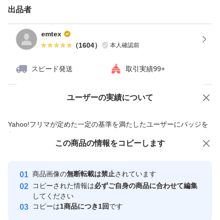
出品者
emtex
（
1604
）
本人確認前
スピード発送
取引実績99+
ユーザーの実績について
価格の相談
商品への質問
商品への質問からの値下げ交渉、不適切なカテゴリ変更依頼は禁止です
Yahoo!フリマが定めた一定の基準を満たしたユーザーにバッジを
付与しています
この商品をみている人にオススメ
この商品の情報をコピーします
安心取引出品者
最大10%対象
Yahoo!フリマの基準をクリアした安
安心取引出品者
商品画像の
無断転載は禁止
されています
心・安全なユーザーです
コピーされた情報は
必ずご自身の商品に合わせて編集
取引実績
してください
コピーは
1商品につき1回
です
このユーザーはYahoo!フリマの取
取引実績◯+