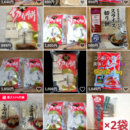
いいね！
いいね！
1,640
円
890
円
950
円
いいね！
いいね！
899
円
1,600
円
500
円
いいね！
いいね！
1,650
円
1,000
円
1,049
円
最大10%対象