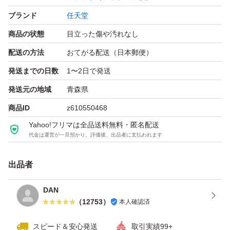
ブランド
任天堂
商品の状態
目立った傷や汚れなし
配送の方法
おてがる配送（日本郵便）
発送までの日数
1〜2日で発送
発送元の地域
青森県
商品ID
z610550468
Yahoo!フリマは全品送料無料・匿名配送
代金は運営が一旦預かり、評価後、出品者に支払われます
出品者
DAN
（
12753
）
本人確認済
スピード＆安心発送
取引実績99+