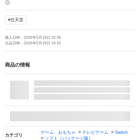
ード対応
amiibo対応：amiibo対応
#
任天堂
携帯モードプレイ人数：1.0 人
購入日時：
2026年5月16日 20:38
動作確認済み
出品日時：
2026年5月16日 18:33
ソフトのみ
商品の情報
値下げは考えておりません
中古品になりますので神経質な方のご購入はお控えくださ
い。
ゲーム、おもちゃ
テレビゲーム
Switch
カテゴリ
ソフト（パッケージ版）