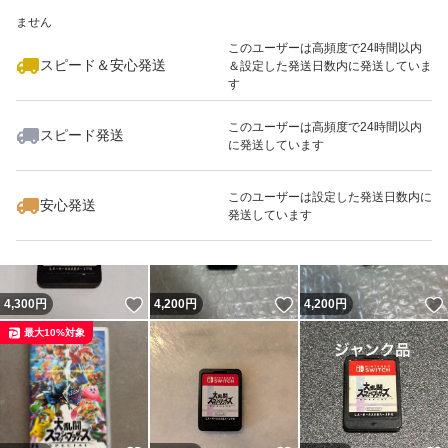
いいね！
いいね！
4,550
※このバッジは実績に基づく表示であり、発送を保証しているものではあり
円
4,380
円
4,555
円
ません
最大10%対象
最大10%対象
このユーザーは高頻度で24時間以内
スピード＆安心発送
＆設定した発送日数内に発送していま
す
このユーザーは高頻度で24時間以内
スピード発送
に発送しています
いいね！
いいね！
4,600
円
4,349
円
4,360
円
このユーザーは設定した発送日数内に
安心発送
発送しています
いいね！
いいね！
4,300
円
4,200
円
4,200
円
最大10%対象