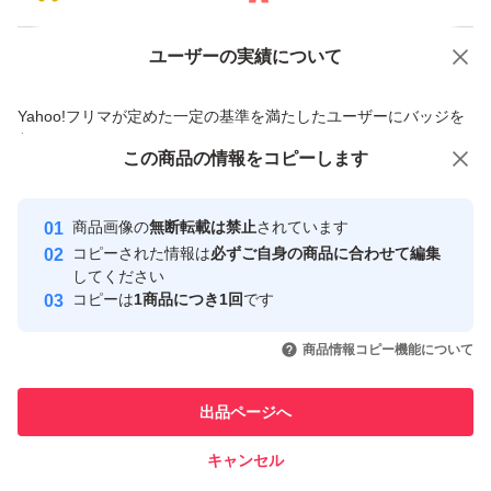
ユーザーの実績について
価格の相談
商品への質問
商品への質問からの値下げ交渉、不適切なカテゴリ変更依頼は禁止です
Yahoo!フリマが定めた一定の基準を満たしたユーザーにバッジを
付与しています
この商品をみている人にオススメ
この商品の情報をコピーします
安心取引出品者
最大10%対象
最大10%対象
Yahoo!フリマの基準をクリアした安
安心取引出品者
商品画像の
無断転載は禁止
されています
心・安全なユーザーです
コピーされた情報は
必ずご自身の商品に合わせて編集
取引実績
してください
コピーは
1商品につき1回
です
このユーザーはYahoo!フリマの取
取引実績◯+
いいね！
いいね！
4,200
円
4,100
円
4,300
円
引を完了させた実績があります
商品情報コピー機能について
最大10%対象
最大10%対象
このユーザーは他フリマサービス
他フリマ実績◯+
出品ページへ
での取引実績があります
キャンセル
スピード&安心発送