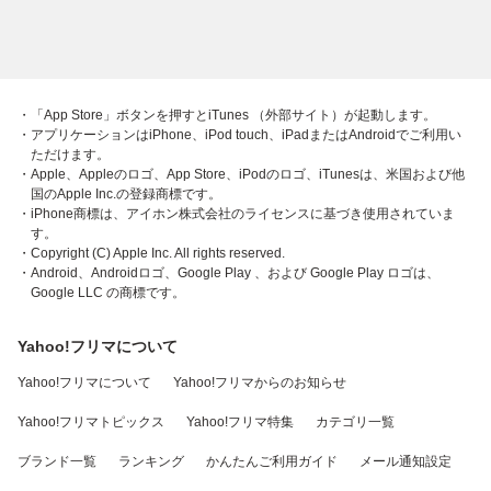
・「App Store」ボタンを押すとiTunes （外部サイト）が起動します。
・アプリケーションはiPhone、iPod touch、iPadまたはAndroidでご利用い
ただけます。
・Apple、Appleのロゴ、App Store、iPodのロゴ、iTunesは、米国および他
国のApple Inc.の登録商標です。
・iPhone商標は、アイホン株式会社のライセンスに基づき使用されていま
す。
・Copyright (C) Apple Inc. All rights reserved.
・Android、Androidロゴ、Google Play 、および Google Play ロゴは、
Google LLC の商標です。
Yahoo!フリマについて
Yahoo!フリマについて
Yahoo!フリマからのお知らせ
Yahoo!フリマトピックス
Yahoo!フリマ特集
カテゴリ一覧
ブランド一覧
ランキング
かんたんご利用ガイド
メール通知設定