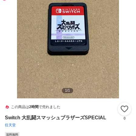
1
/
1
この商品は
2時間
で売れました
い
Switch 大乱闘スマッシュブラザーズSPECIAL
0
任天堂
送料無料