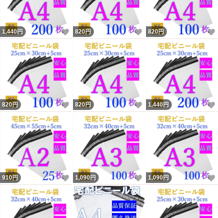
がございます。
いいね！
いいね！
1,440
円
820
円
820
円
＊サイズには若干の誤差がある場合がございます。
＊破れにくく丈夫ですが、ビニール素材のため尖った物や
ひっかきには強くありません。
いいね！
いいね！
820
円
820
円
1,440
円
＊商品改良により予告なく一部仕様が変更となる場合がご
ざいます。
予めご了承ください
いいね！
いいね！
910
円
1,090
円
1,090
円