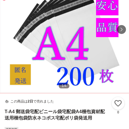
1
/
4
この商品は
2日
で売れました
い
T-A4 郵送袋宅配ビニール袋宅配袋A4梱包資材配
0
送用梱包袋防水ネコポス宅配ポリ袋発送用