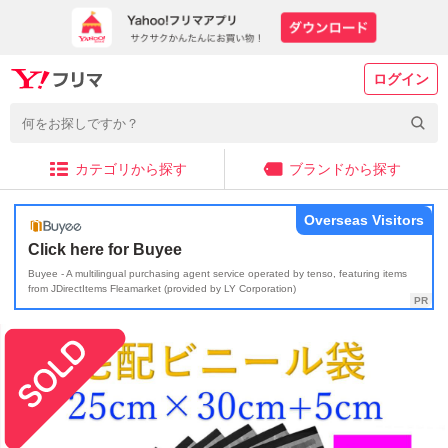
ログイン
カテゴリから探す
ブランドから探す
Overseas Visitors
Click here for Buyee
Buyee - A multilingual purchasing agent service operated by tenso, featuring items
from JDirectItems Fleamarket (provided by LY Corporation)