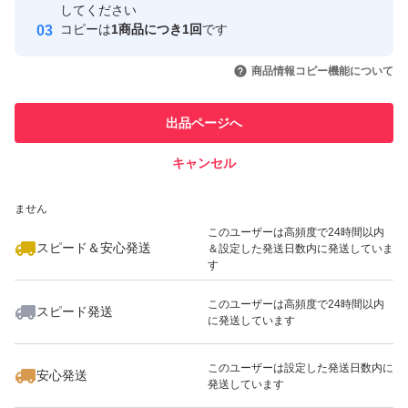
宅配便の袋は様々な用途があります。
取引実績
してください
コピーは
1商品につき1回
です
このユーザーはYahoo!フリマの取
取引実績◯+
いいね！
いいね！
1,440
円
1,090
円
1,090
円
引を完了させた実績があります
書類 ・DVD・文庫本・文具・洋服など物を入れて発送し
商品情報コピー機能について
ます。
このユーザーは他フリマサービス
他フリマ実績◯+
出品ページへ
での取引実績があります
クロネコ・DM便・ネコポス ・ゆうパケット・クリックポ
キャンセル
スピード&安心発送
スト・ポスパケット様々な発送に対応メール便袋です。
いいね！
いいね！
820
※このバッジは実績に基づく表示であり、発送を保証しているものではあり
円
820
円
820
円
ません
このユーザーは高頻度で24時間以内
＜注意＞
スピード＆安心発送
＆設定した発送日数内に発送していま
す
＊折り曲げ発送、畳みじわあり。
このユーザーは高頻度で24時間以内
スピード発送
に発送しています
＊顔に近づくと匂いがしますが、刺激的な匂いではありま
いいね！
いいね！
1,090
円
1,090
円
910
円
せん
このユーザーは設定した発送日数内に
安心発送
発送しています