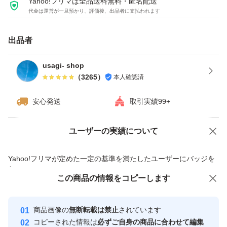
Yahoo!フリマは全品送料無料・匿名配送
下さい。)
代金は運営が一旦預かり、評価後、出品者に支払われます
＜特徴・性能＞
出品者
・ワンタッチテープ付で簡単梱包！
usagi- shop
粘着力が強く、配送中に外れる心配なし♪
（
3265
）
本人確認済
安心発送
取引実績99+
・薄手・軽量ですが、破れにくく丈夫！
ユーザーの実績について
価格の相談
商品への質問
・内側は黒のフィルムなので中が透けて見えることなくプ
ライバシーを保護！
商品への質問からの値下げ交渉、不適切なカテゴリ変更依頼は禁止です
Yahoo!フリマが定めた一定の基準を満たしたユーザーにバッジを
付与しています
この商品をみている人にオススメ
この商品の情報をコピーします
安心取引出品者
・水に強いビニール素材なので雨や雪の日でも安心♪
最大10%対象
最大10%対象
最大10%対象
Yahoo!フリマの基準をクリアした安
安心取引出品者
商品画像の
無断転載は禁止
されています
心・安全なユーザーです
＜多用途＞
コピーされた情報は
必ずご自身の商品に合わせて編集