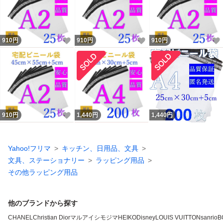
いいね！
いいね！
910
円
910
円
910
円
いいね！
910
円
1,440
円
1,440
円
Yahoo!フリマ
キッチン、日用品、文具
文具、ステーショナリー
ラッピング用品
その他ラッピング用品
他のブランドから探す
CHANEL
Christian Dior
マルアイ
シモジマ
HEIKO
Disney
LOUIS VUITTON
sanrio
B