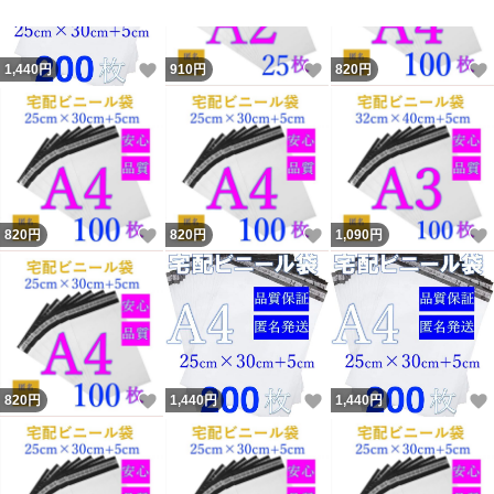
＊手作業で1枚ずつ数えて出荷しております。
万が一、何枚か足りなかった場合や商品不具合場合は、
いいね！
いいね！
1,440
円
910
円
820
円
方法が２つがあります。1足りない分を送りますか？2次
回、ご購入の時、多めに補充しますか？どちらかを選べる
のでご安心ください。（1を選ぶ場合はお客様の住所が必
要）
＊検品して悪いものを取り出し、発送致しますが、品質
いいね！
いいね！
820
円
820
円
1,090
円
高い商品と比べたら不満なところがあると思います。
安くご提供するため、ご理解いただきますようお願い致し
ます。
＊簡易梱包となります事を予めご了承ください。
いいね！
いいね！
820
円
1,440
円
1,440
円
＊モニター環境や製造時期により、多少色味が異なる場合