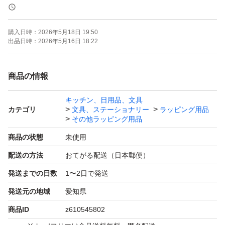
☆サイズ☆
購入日時：
2026年5月18日 19:50
W250mm×H300mm+50mm
出品日時：
2026年5月16日 18:22
＊＋50mmは図２を参考してください。
商品の情報
厚み：一枚あたり0.06mm
キッチン、日用品、文具
カテゴリ
文具、ステーショナリー
ラッピング用品
200枚ー1440円
その他ラッピング用品
100枚ー820円
商品の状態
未使用
配送の方法
おてがる配送（日本郵便）
(出品値段は間違えたことがあるので、いつもの値段と間
発送までの日数
1〜2日で発送
違えたりすることを気づいたらコメントに知らせてくださ
発送元の地域
愛知県
い。販売値段を間違えると違う商品を届く可能性がありま
商品ID
z610545802
す。その場合はキャンセルや返品ができないので、ご了承