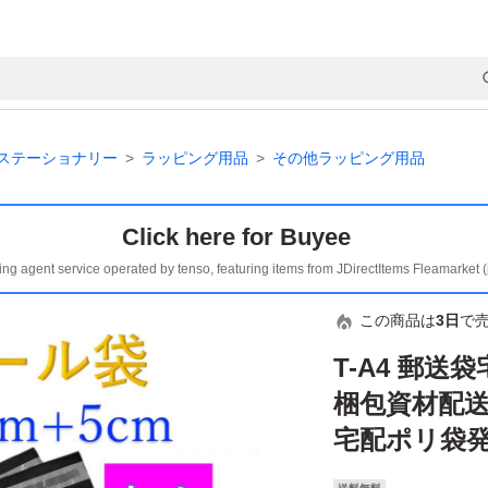
ステーショナリー
ラッピング用品
その他ラッピング用品
Click here for Buyee
ing agent service operated by tenso, featuring items from JDirectItems Fleamarket 
この商品は
3日
で
T-A4 郵送
梱包資材配
宅配ポリ袋