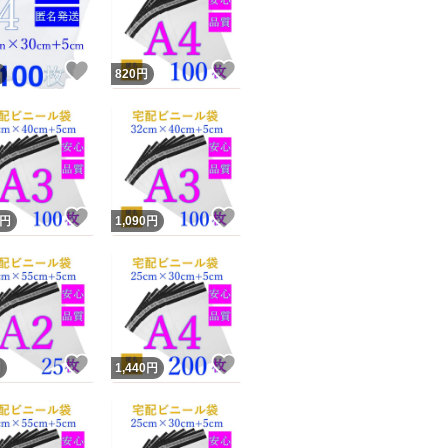
万が一、何枚か足
商品情報コピー機
２つがあります。1
リマ実績◯+
このユーザーは他フリマサービスでの取引実績があります
時、多めに補充し
！
いいね！
いいね！
円
820
円
出品ページへ
い。（1を選ぶ場合
&安心発送
キャンセル
＊検品して悪いも
ジは実績に基づく表示であり、発送を保証しているものではありません
品と比べたら不満
このユーザーは高頻度で24時間以内＆設定した発送日数内に
ード＆安心発送
ます
安くご提供するた
！
いいね！
いいね！
円
1,090
円
ード発送
このユーザーは高頻度で24時間以内に発送しています
＊簡易梱包となり
発送
このユーザーは設定した発送日数内に発送しています
＊モニター環境や
います。
！
いいね！
いいね！
円
1,440
円
＊サイズには若干