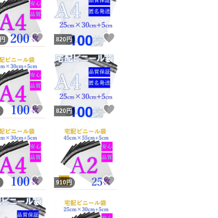
＜多用途＞
宅配便の袋は様々
！
いいね！
いいね！
円
820
円
書類 ・DVD・文
クロネコ・DM便・
ポスパケット様々
ユーザーの実績について
！
いいね！
いいね！
円
820
円
＜注意＞
o!フリマが定めた一定の基準を満たしたユーザーにバッジを付与しています
出品者
＊折り曲げ発送、
この商品の情報をコピーします
取引出品者
Yahoo!フリマの基準をクリアした安心・安全なユーザーです
＊顔に近づくと匂
！
いいね！
いいね！
商品画像の
無断転載は禁止
されています
円
910
円
コピーされた情報は
必ずご自身の商品に合わせて編集
してください
コピーは
1商品につき1回
です
＊手作業で1枚ずつ
実績◯+
このユーザーはYahoo!フリマの取引を完了させた実績があり