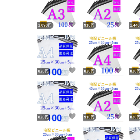
いいね！
いいね
1,090
円
910
円
1,440
いいね！
いいね
820
円
820
円
820
Yaho
安心取引
安心
いいね！
いいね
820
円
910
円
820
取引実績
取引