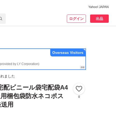
Yahoo! JAPAN
ログイン
出品
Overseas Visitors
(provided by LY Corporation)
売れました
袋宅配ビニール袋宅配袋A4
いいね！
送用梱包袋防水ネコポス
0
発送用