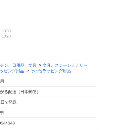
10:39
18:23
+50mm
を参考してください。
チン、日用品、文具
文具、ステーショナリー
06mm
ッピング用品
その他ラッピング用品
用
がる配送（日本郵便）
2日で発送
県
たことがあるので、いつもの値段と間違えたり
たらコメントに知らせてください。販売値段を
0544948