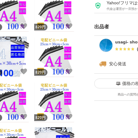
間違えると違う商
Yahoo!フリ
代金は運営が一旦預か
セルや返品ができな
！
いいね！
いいね！
出品者
円
820
円
＜特徴・性能＞
・ワンタッチテー
usagi- sh
粘着力が強く、配送
安心発送
・薄手・軽量です
！
いいね！
いいね！
円
820
円
価格の
・内側は黒のフィ
商品への質問
シーを保護！
！
いいね！
いいね！
円
820
円
・水に強いビニール