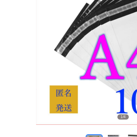
1
/
4