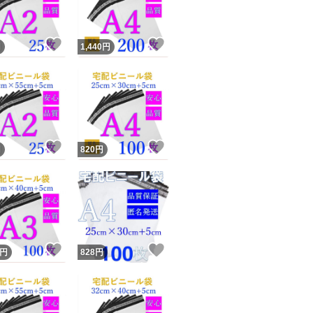
＊破れにくく丈夫
！
いいね！
いいね！
円
1,440
円
きには強くありま
＊商品改良により
す。
予めご了承くださ
！
いいね！
いいね！
円
820
円
！
いいね！
いいね！
円
828
円