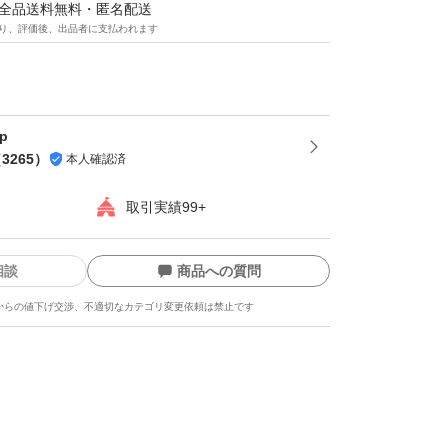
品を届く可能性があります。その場合はキャン
マは全品送料無料・匿名配送
り、評価後、出品者に支払われます
いので、ご了承下さい。)
プ付で簡単梱包！
op
（
3265
）
本人確認済
中に外れる心配なし♪
取引実績99+
が、破れにくく丈夫！
相談
商品への質問
ルムなので中が透けて見えることなくプライバ
からの値下げ交渉、不適切なカテゴリ変更依頼は禁止です
素材なので雨や雪の日でも安心♪