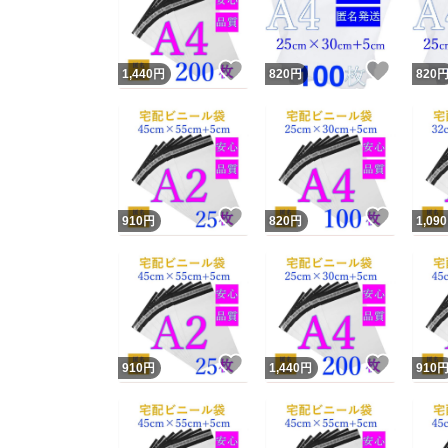
他フ
いいね！
いいね
1,440
円
820
円
820
スピード
※このバッ
スピ
いいね！
いいね
910
円
820
円
1,090
スピ
安心
いいね！
いいね
910
円
1,440
円
910