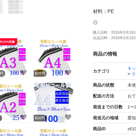
材料：PE
☆サイズ☆
購入日時：
2026年5月19日 
出品日時：
2026年5月16日 
W250mm×H300mm
大10%対象
＊＋50mmは図２
商品の情報
キッ
厚み：一枚あたり0.
カテゴリ
！
いいね！
いいね！
円
820
円
ラ
商品の状態
未使
200枚ー1440円
配送の方法
おて
100枚ー820円
発送までの日数
1〜
！
いいね！
いいね！
発送元の地域
愛知
(出品値段は間違え
円
820
円
することを気づい
商品ID
z61