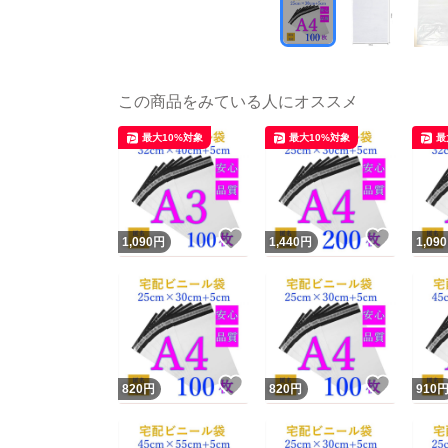
この商品をみている人にオススメ
最大10%対象
最大10%対象
最
いいね！
いいね
1,090
円
1,440
円
1,090
いいね！
いいね
820
円
820
円
910