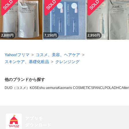
2,880
円
7,150
円
2,950
円
Yahoo!フリマ
コスメ、美容、ヘアケア
スキンケア、基礎化粧品
クレンジング
他のブランドから探す
DUO（コスメ）
KOSE
shu uemura
Kao
naris COSMETICS
FANCL
POLA
DHC
Atten