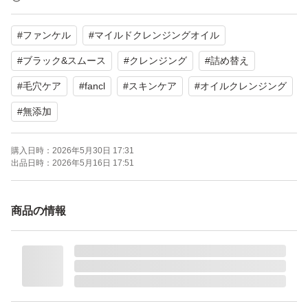
【ブランド】FANCL
#
ファンケル
#
マイルドクレンジングオイル
【商品名】マイルドクレンジングオイル ブラック&スムー
ス
#
ブラック&スムース
#
クレンジング
#
詰め替え
【内容量】115mL × 2個（詰め替え用）
#
毛穴ケア
#
fancl
#
スキンケア
#
オイルクレンジング
【商品の状態】未使用
#
無添加
【カラー】ブラック系
購入日時：
2026年5月30日 17:31
出品日時：
2026年5月16日 17:51
よろしくお願いいたします。
商品の情報