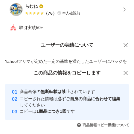
らむね
（
76
）
本人確認前
取引実績50+
ユーザーの実績について
価格の相談
商品への質問
商品への質問からの値下げ交渉、不適切なカテゴリ変更依頼は禁止です
Yahoo!フリマが定めた一定の基準を満たしたユーザーにバッジを
付与しています
この商品をみている人にオススメ
この商品の情報をコピーします
安心取引出品者
最大10%対象
最大10%対象
Yahoo!フリマの基準をクリアした安
安心取引出品者
商品画像の
無断転載は禁止
されています
心・安全なユーザーです
コピーされた情報は
必ずご自身の商品に合わせて編集
取引実績
してください
コピーは
1商品につき1回
です
このユーザーはYahoo!フリマの取
取引実績◯+
いいね！
いいね！
2,900
円
5,555
円
3,299
円
引を完了させた実績があります
商品情報コピー機能について
最大10%対象