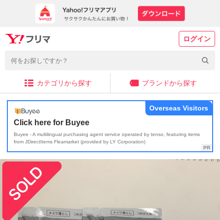
ログイン
カテゴリから探す
ブランドから探す
Overseas Visitors
Click here for Buyee
Buyee - A multilingual purchasing agent service operated by tenso, featuring items
from JDirectItems Fleamarket (provided by LY Corporation)