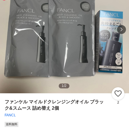
1
/
2
い
ファンケル マイルドクレンジングオイル ブラッ
2
ク&スムース 詰め替え 2個
FANCL
送料無料