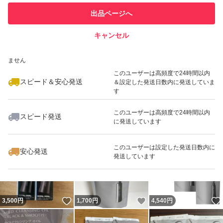
このユーザーは他フリマサービス
他フリマ実績◯+
出品ページへ
での取引実績があります
キャンセル
スピード&安心発送
いいね！
いいね！
3,050
※このバッジは実績に基づく表示であり、発送を保証しているものではあり
円
3,200
円
2,880
円
ません
最大10%対象
このユーザーは高頻度で24時間以内
スピード＆安心発送
＆設定した発送日数内に発送していま
す
このユーザーは高頻度で24時間以内
スピード発送
に発送しています
いいね！
いいね！
2,700
円
3,000
円
3,200
円
このユーザーは設定した発送日数内に
安心発送
発送しています
いいね！
いいね！
3,500
円
1,700
円
4,540
円