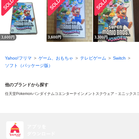
3,600
円
3,600
円
3,300
円
Yahoo!フリマ
ゲーム、おもちゃ
テレビゲーム
Switch
ソフト（パッケージ版）
他のブランドから探す
任天堂
Pokemon
バンダイナムコエンターテインメント
スクウェア・エニックス