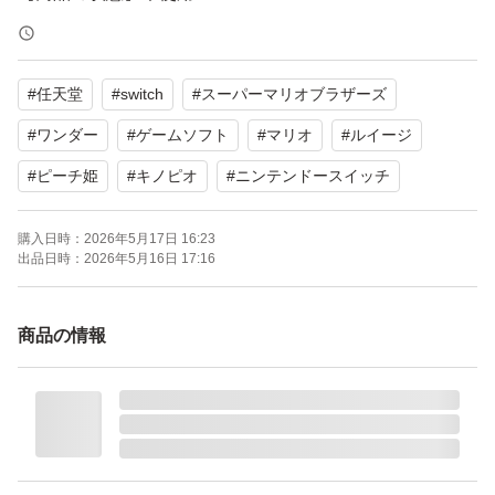
【カラー】マルチカラー
【対象年齢】全年齢対象
#
任天堂
#
switch
#
スーパーマリオブラザーズ
自宅保管品となりますが、目立つ傷や汚れはなく、状態
#
ワンダー
#
ゲームソフト
#
マリオ
#
ルイージ
は良好です。
#
ピーチ姫
#
キノピオ
#
ニンテンドースイッチ
写真にて状態をご確認の上ご購入ください。
購入日時：
2026年5月17日 16:23
出品日時：
2026年5月16日 17:16
動作確認済みです。
出荷前にも動作確認します。
商品の情報
購入後の返品交換は、すり替えの可能性から承りません。
よろしくお願いいたします。