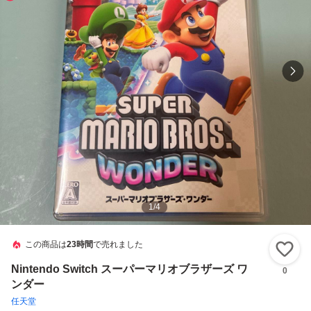
1
/
4
この商品は
23時間
で売れました
い
Nintendo Switch スーパーマリオブラザーズ ワ
0
ンダー
任天堂