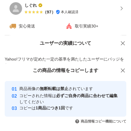
しぐれ
（
97
）
本人確認済
安心発送
取引実績30+
ユーザーの実績について
価格の相談
商品への質問
商品への質問からの値下げ交渉、不適切なカテゴリ変更依頼は禁止です
Yahoo!フリマが定めた一定の基準を満たしたユーザーにバッジを
付与しています
この商品をみている人にオススメ
この商品の情報をコピーします
安心取引出品者
最大10%対象
Yahoo!フリマの基準をクリアした安
安心取引出品者
商品画像の
無断転載は禁止
されています
心・安全なユーザーです
コピーされた情報は
必ずご自身の商品に合わせて編集
取引実績
してください
コピーは
1商品につき1回
です
このユーザーはYahoo!フリマの取
取引実績◯+
いいね！
いいね！
3,800
円
3,500
円
3,600
円
引を完了させた実績があります
商品情報コピー機能について
最大10%対象