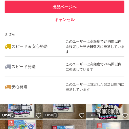
このユーザーは他フリマサービス
他フリマ実績◯+
出品ページへ
での取引実績があります
キャンセル
スピード&安心発送
いいね！
いいね！
3,900
※このバッジは実績に基づく表示であり、発送を保証しているものではあり
円
3,600
円
3,650
円
ません
このユーザーは高頻度で24時間以内
スピード＆安心発送
＆設定した発送日数内に発送していま
す
このユーザーは高頻度で24時間以内
スピード発送
に発送しています
いいね！
いいね！
3,800
円
3,780
円
3,699
円
このユーザーは設定した発送日数内に
安心発送
発送しています
いいね！
いいね！
3,850
円
3,850
円
3,780
円