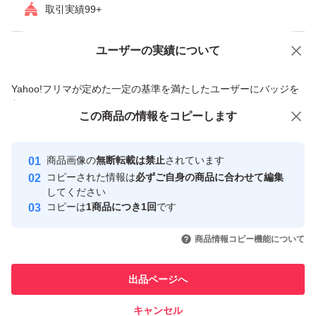
取引実績99+
ユーザーの実績について
価格の相談
商品への質問
商品への質問からの値下げ交渉、不適切なカテゴリ変更依頼は禁止です
Yahoo!フリマが定めた一定の基準を満たしたユーザーにバッジを
付与しています
この商品をみている人にオススメ
この商品の情報をコピーします
安心取引出品者
最大10%対象
最大10%対象
Yahoo!フリマの基準をクリアした安
安心取引出品者
商品画像の
無断転載は禁止
されています
心・安全なユーザーです
コピーされた情報は
必ずご自身の商品に合わせて編集
取引実績
してください
コピーは
1商品につき1回
です
このユーザーはYahoo!フリマの取
取引実績◯+
いいね！
いいね！
1,540
円
890
円
4,399
円
引を完了させた実績があります
商品情報コピー機能について
このユーザーは他フリマサービス
他フリマ実績◯+
出品ページへ
での取引実績があります
キャンセル
スピード&安心発送