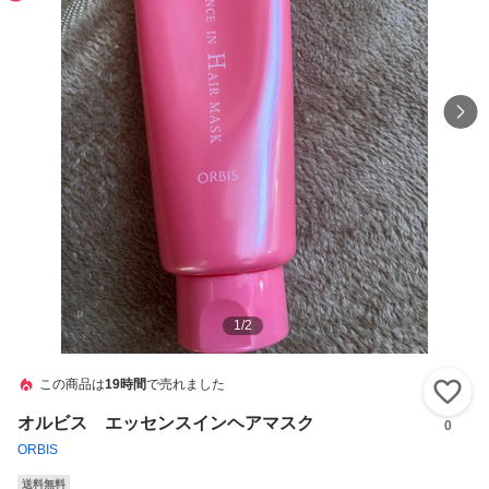
1
/
2
この商品は
19時間
で売れました
い
オルビス エッセンスインヘアマスク
0
ORBIS
送料無料