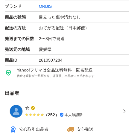
ブランド
ORBIS
商品の状態
目立った傷や汚れなし
配送の方法
おてがる配送（日本郵便）
発送までの日数
2〜3日で発送
発送元の地域
愛媛県
商品ID
z610507284
Yahoo!フリマは全品送料無料・匿名配送
代金は運営が一旦預かり、評価後、出品者に支払われます
出品者
☆
（
252
）
本人確認済
安心取引出品者
安心発送