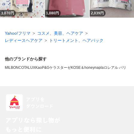
1,070
円
1,080
円
2,039
円
Yahoo!フリマ
コスメ、美容、ヘアケア
レディースヘアケア
トリートメント、ヘアパック
他のブランドから探す
MILBON
COTA
LUX
Kao
P&G
ケラスターゼ
KOSE
＆honey
napla
ロレアル パリ