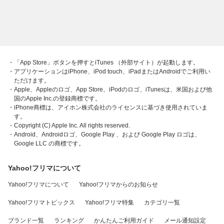
・「App Store」ボタンを押すとiTunes （外部サイト）が起動します。
・アプリケーションはiPhone、iPod touch、iPadまたはAndroidでご利用い
ただけます。
・Apple、Appleのロゴ、App Store、iPodのロゴ、iTunesは、米国および他
国のApple Inc.の登録商標です。
・iPhone商標は、アイホン株式会社のライセンスに基づき使用されていま
す。
・Copyright (C) Apple Inc. All rights reserved.
・Android、Androidロゴ、Google Play 、および Google Play ロゴは、
Google LLC の商標です。
Yahoo!フリマについて
Yahoo!フリマについて
Yahoo!フリマからのお知らせ
Yahoo!フリマトピックス
Yahoo!フリマ特集
カテゴリ一覧
ブランド一覧
ランキング
かんたんご利用ガイド
メール通知設定