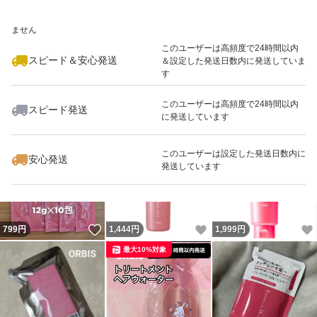
いいね！
いいね！
1,590
※このバッジは実績に基づく表示であり、発送を保証しているものではあり
円
1,500
円
1,080
円
ません
最大10%対象
最大10%対象
このユーザーは高頻度で24時間以内
スピード＆安心発送
＆設定した発送日数内に発送していま
す
このユーザーは高頻度で24時間以内
スピード発送
に発送しています
いいね！
いいね！
1,500
円
939
円
400
円
最大10%対象
このユーザーは設定した発送日数内に
安心発送
発送しています
いいね！
いいね！
799
円
1,444
円
1,999
円
最大10%対象