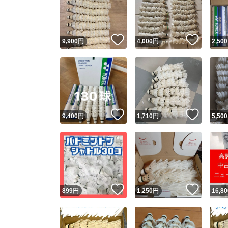
いいね！
いいね
9,900
円
4,000
円
2,500
いいね！
いいね
9,400
円
1,710
円
5,500
Yaho
安心取引
安心
いいね！
いいね
899
円
1,250
円
16,80
取引実績
取引