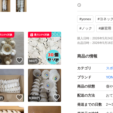
ので、130球＋α
#
yonex
#
ヨネッ
よろしくお願いい
#
ノック
#
練習用
大10%対象
最大10%対象
購入日時：
2026年5月24日 
出品日時：
2026年5月16日 
商品の情報
！
いいね！
いいね！
円
980
円
カテゴリ
スポ
ブランド
YO
商品の状態
傷や
配送の方法
おて
！
いいね！
いいね！
円
9,900
円
発送までの日数
2〜