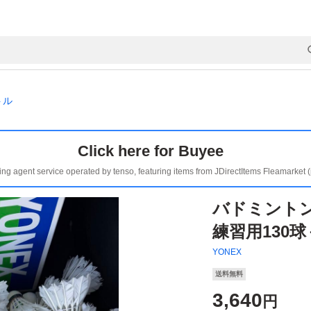
トル
Click here for Buyee
ing agent service operated by tenso, featuring items from JDirectItems Fleamarket 
バドミントン
練習用130球
YONEX
送料無料
3,640
円