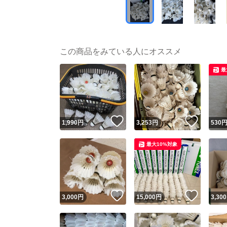
この商品をみている人にオススメ
最
いいね！
いいね
1,990
円
3,253
円
530
最大10%対象
いいね！
いいね
3,000
円
15,000
円
3,300