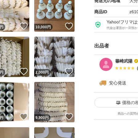
発送元の地域
大分
商品ID
z61
Yahoo!フリ
！
いいね！
いいね！
円
10,000
円
代金は運営が一旦預か
出品者
篠崎武陽
！
いいね！
いいね！
円
2,000
円
安心発送
価格の
商品への質問
！
いいね！
いいね！
円
9,900
円