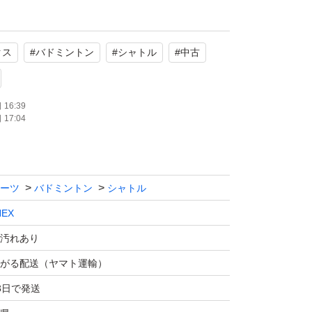
とさせていただいております。
クス
#
バドミントン
#
シャトル
#
中古
たします。
16:39
17:04
ーツ
バドミントン
シャトル
NEX
汚れあり
がる配送（ヤマト運輸）
3日で発送