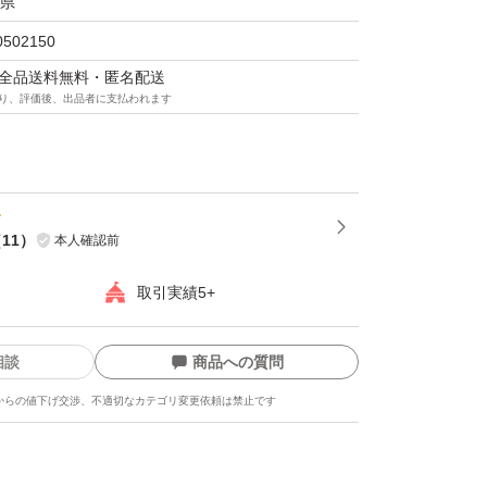
県
0502150
マは全品送料無料・匿名配送
り、評価後、出品者に支払われます
（
11
）
本人確認前
取引実績5+
相談
商品への質問
からの値下げ交渉、不適切なカテゴリ変更依頼は禁止です