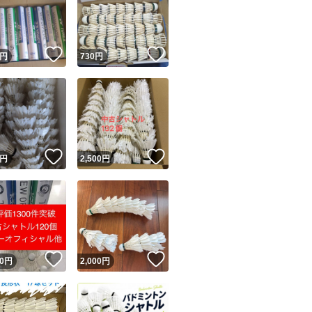
！
いいね！
いいね！
円
730
円
ユーザーの実績について
！
いいね！
いいね！
円
2,500
円
o!フリマが定めた一定の基準を満たしたユーザーにバッジを付与しています
出品者
この商品の情報をコピーします
取引出品者
Yahoo!フリマの基準をクリアした安心・安全なユーザーです
！
いいね！
いいね！
商品画像の
無断転載は禁止
されています
0
円
2,000
円
コピーされた情報は
必ずご自身の商品に合わせて編集
してください
コピーは
1商品につき1回
です
実績◯+
このユーザーはYahoo!フリマの取引を完了させた実績があり