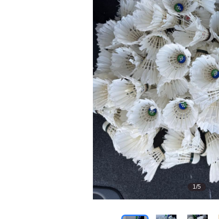
1
/
5