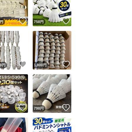
商品情報コピー機
リマ実績◯+
このユーザーは他フリマサービスでの取引実績があります
！
いいね！
いいね！
円
758
円
出品ページへ
&安心発送
キャンセル
ジは実績に基づく表示であり、発送を保証しているものではありません
このユーザーは高頻度で24時間以内＆設定した発送日数内に
ード＆安心発送
ます
！
いいね！
いいね！
9
円
1,800
円
ード発送
このユーザーは高頻度で24時間以内に発送しています
発送
このユーザーは設定した発送日数内に発送しています
！
いいね！
いいね！
円
798
円