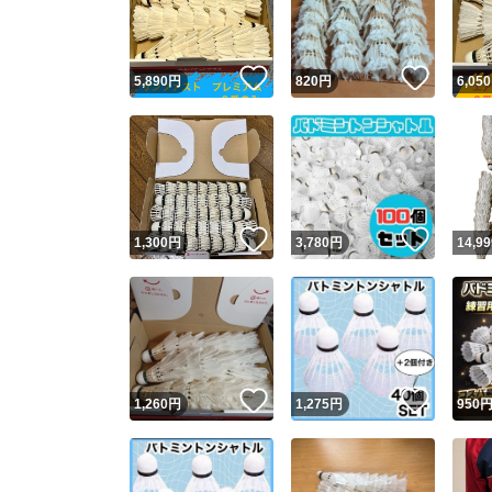
他フ
いいね！
いいね
5,890
円
820
円
6,050
スピード
※このバッ
スピ
いいね！
いいね
1,300
円
3,780
円
14,99
スピ
安心
いいね！
いいね
1,260
円
1,275
円
950