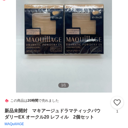
1
/
1
この商品は
20時間
で売れました
い
新品未開封 マキアージュドラマティックパウ
1
ダリーEX オークル20 レフィル 2個セット
MAQuillAGE