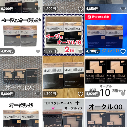
いいね！
いいね！
9,200
円
4,800
円
4,850
円
最大10%対象
いいね！
いいね！
4,850
円
4,899
円
4,780
円
いいね！
いいね！
5,600
円
4,700
円
4,920
円