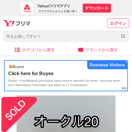
ログイン
カテゴリから探す
ブランドから探す
Overseas Visitors
Click here for Buyee
Buyee - A multilingual purchasing agent service operated by tenso, featuring items
from JDirectItems Fleamarket (provided by LY Corporation)