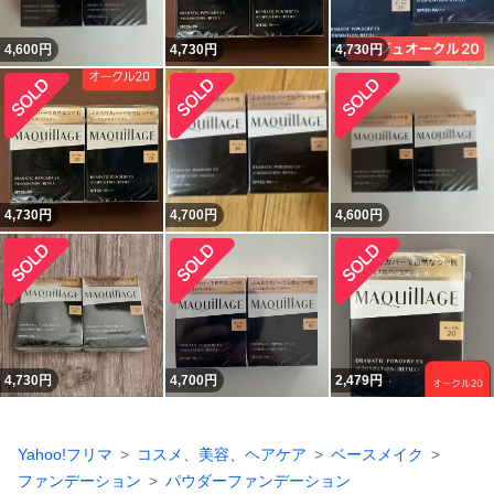
4,600
円
4,730
円
4,730
円
4,730
円
4,700
円
4,600
円
4,730
円
4,700
円
2,479
円
Yahoo!フリマ
コスメ、美容、ヘアケア
ベースメイク
ファンデーション
パウダーファンデーション