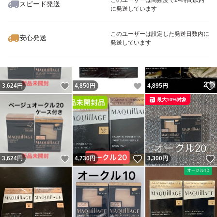
スピード発送
に発送しています
いいね！
いいね！
4,600
円
4,899
円
4,899
円
このユーザーは設定した発送日数内に
安心発送
発送しています
いいね！
いいね！
3,624
円
4,850
円
4,895
円
最大10%対象
いいね！
いいね！
3,624
円
4,730
円
3,300
円