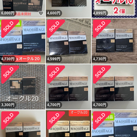
いいね！
6,000
円
4,600
円
4,899
円
4,730
円
4,599
円
4,730
円
3,300
円
4,700
円
4,700
円