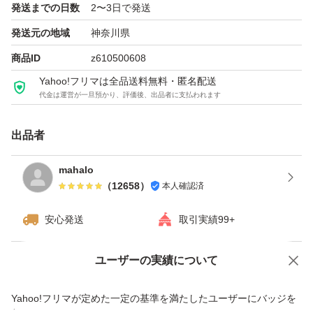
発送までの日数
2〜3日で発送
発送元の地域
神奈川県
商品ID
z610500608
Yahoo!フリマは全品送料無料・匿名配送
代金は運営が一旦預かり、評価後、出品者に支払われます
出品者
mahalo
（
12658
）
本人確認済
安心発送
取引実績99+
ユーザーの実績について
価格の相談
商品への質問
商品への質問からの値下げ交渉、不適切なカテゴリ変更依頼は禁止です
Yahoo!フリマが定めた一定の基準を満たしたユーザーにバッジを