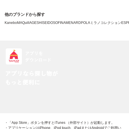
他のブランドから探す
Kanebo
MAQuillAGE
SHISEIDO
SOFINA
MENARD
POLA
ミラノコレクション
ESP
・「App Store」ボタンを押すとiTunes （外部サイト）が起動します。
・アプリケーションはiPhone、iPod touch、iPadまたはAndroidでご利用い