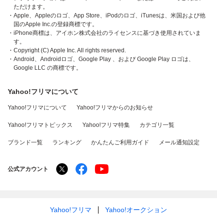
ただけます。
・Apple、Appleのロゴ、App Store、iPodのロゴ、iTunesは、米国および他
国のApple Inc.の登録商標です。
・iPhone商標は、アイホン株式会社のライセンスに基づき使用されていま
す。
・Copyright (C) Apple Inc. All rights reserved.
・Android、Androidロゴ、Google Play 、および Google Play ロゴは、
Google LLC の商標です。
Yahoo!フリマについて
Yahoo!フリマについて
Yahoo!フリマからのお知らせ
Yahoo!フリマトピックス
Yahoo!フリマ特集
カテゴリ一覧
ブランド一覧
ランキング
かんたんご利用ガイド
メール通知設定
公式アカウント
Yahoo!フリマ
Yahoo!オークション