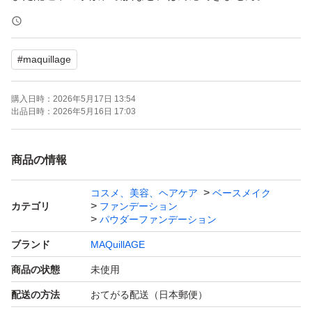
ご理解・ご了承よろしくお願い致します。
#
maquillage
こちらの商品はお値下げ不可になります。
宜しくお願いいたします。
購入日時：
2026年5月17日 13:54
出品日時：
2026年5月16日 17:03
マキアージュ ドラマティックパウダリー EX オークル20
レフィル
商品の情報
ブランド：MAQuillAGE
コスメ、美容、ヘアケア
ベースメイク
本体/詰め替え：詰め替え
カテゴリ
ファンデーション
ベースメイク特徴：カバー力 崩れにくい UVカット
パウダーファンデーション
仕上がり：ツヤ肌
ブランド
MAQuillAGE
PA：PA+++
商品の状態
未使用
SPF：25.0 SPF
配送の方法
おてがる配送（日本郵便）