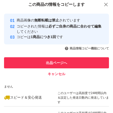
付与しています
この商品をみている人にオススメ
この商品の情報をコピーします
安心取引出品者
最大10%対象
Yahoo!フリマの基準をクリアした安
安心取引出品者
商品画像の
無断転載は禁止
されています
心・安全なユーザーです
コピーされた情報は
必ずご自身の商品に合わせて編集
取引実績
してください
コピーは
1商品につき1回
です
このユーザーはYahoo!フリマの取
取引実績◯+
いいね！
いいね！
4,730
円
5,180
円
4,899
円
引を完了させた実績があります
商品情報コピー機能について
最大10%対象
このユーザーは他フリマサービス
他フリマ実績◯+
出品ページへ
での取引実績があります
キャンセル
スピード&安心発送
いいね！
いいね！
4,800
※このバッジは実績に基づく表示であり、発送を保証しているものではあり
円
4,700
円
4,740
円
ません
最大10%対象
このユーザーは高頻度で24時間以内
スピード＆安心発送
＆設定した発送日数内に発送していま
す
このユーザーは高頻度で24時間以内