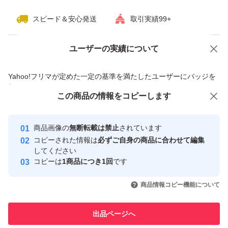
スピード＆安心発送
取引実績99+
ユーザーの実績について
価格の相談
商品への質問
商品への質問からの値下げ交渉、不適切なカテゴリ変更依頼は禁止です
Yahoo!フリマが定めた一定の基準を満たしたユーザーにバッジを
付与しています
この商品をみている人にオススメ
この商品の情報をコピーします
安心取引出品者
最大10%対象
最大10%対象
Yahoo!フリマの基準をクリアした安
安心取引出品者
商品画像の
無断転載は禁止
されています
心・安全なユーザーです
コピーされた情報は
必ずご自身の商品に合わせて編集
取引実績
してください
コピーは
1商品につき1回
です
このユーザーはYahoo!フリマの取
取引実績◯+
いいね！
いいね！
4,150
円
4,790
円
4,780
円
引を完了させた実績があります
商品情報コピー機能について
このユーザーは他フリマサービス
他フリマ実績◯+
出品ページへ
での取引実績があります