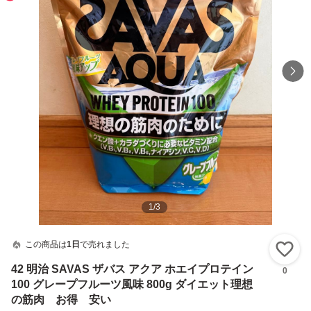
1
/
3
この商品は
1日
で売れました
い
42 明治 SAVAS ザバス アクア ホエイプロテイン
0
100 グレープフルーツ風味 800g ダイエット理想
の筋肉 お得 安い