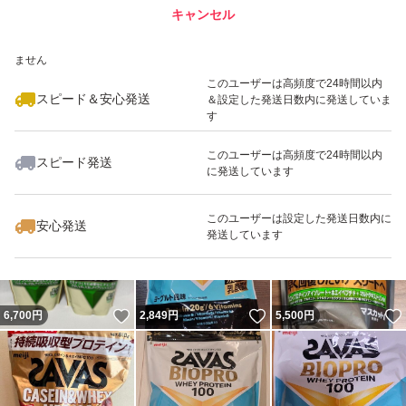
キャンセル
スピード&安心発送
いいね！
いいね！
3,480
※このバッジは実績に基づく表示であり、発送を保証しているものではあり
円
4,680
円
3,480
円
ません
最大10%対象
このユーザーは高頻度で24時間以内
スピード＆安心発送
＆設定した発送日数内に発送していま
す
このユーザーは高頻度で24時間以内
スピード発送
に発送しています
いいね！
いいね！
3,980
円
3,900
円
3,700
円
最大10%対象
最大10%対象
このユーザーは設定した発送日数内に
安心発送
発送しています
いいね！
いいね！
6,700
円
2,849
円
5,500
円