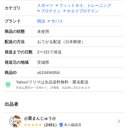
ブランド：明治 ザバス
スポーツ
フィットネス、トレーニング
カテゴリ
プロテイン
ホエイプロテイン
プロテイン剤形、タイプ：粉末
ブランド
明治
ザバス
たんぱく質含有率：71.4 %
商品の状態
未使用
製法：WPI製法
味：グレープフルーツ味
配送の方法
おてがる配送（日本郵便）
容量（g）：800.0 g
発送までの日数
2〜3日で発送
販売単位：1.0 セット
発送元の地域
茨城県
商品ID
z610494954
Yahoo!フリマは全品送料無料・匿名配送
代金は運営が一旦預かり、評価後、出品者に支払われます
出品者
@栗まんじゅう@
（
2451
）
本人確認済