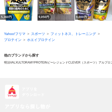
5,360
円
9,050
円
9,000
円
Yahoo!フリマ
スポーツ
フィットネス、トレーニング
プロテイン
ホエイプロテイン
他のブランドから探す
明治
VALX
ULTORA
MYPROTEIN
ビーレジェンド
CLEVER（スポーツ）
アルプロ