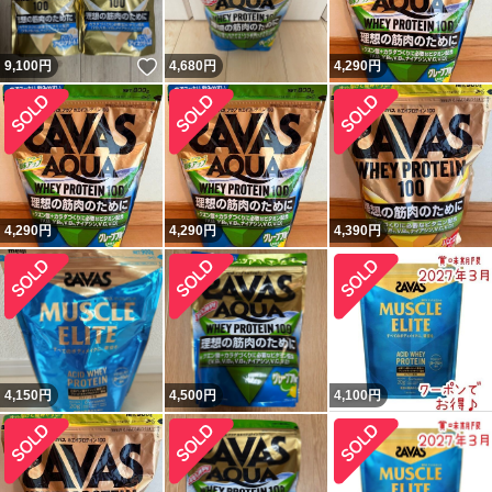
いいね！
9,100
円
4,680
円
4,290
円
4,290
円
4,290
円
4,390
円
4,150
円
4,500
円
4,100
円