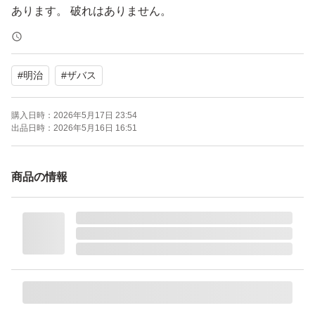
あります。 破れはありません。
あくまで素人出品なので、梱包が雑な場合もあるかもし
#
明治
#
ザバス
れません。簡易的な梱包での発送の場合もありますので、
開封時にカッターやハサミ等を使用されるる場合は、
購入日時：
2026年5月17日 23:54
十分にお気をつけ下さい。
出品日時：
2026年5月16日 16:51
ご理解の上ご購入をお願いします。
商品の情報
自宅保管のため、神経質な方または完璧な品質を求める
方は購入をご遠慮ください。
購入後の返品、クレーム等の対応しかねます。
ザバス アクア ホエイプロテイン100 グレープフルーツ風
味 800g × 1袋