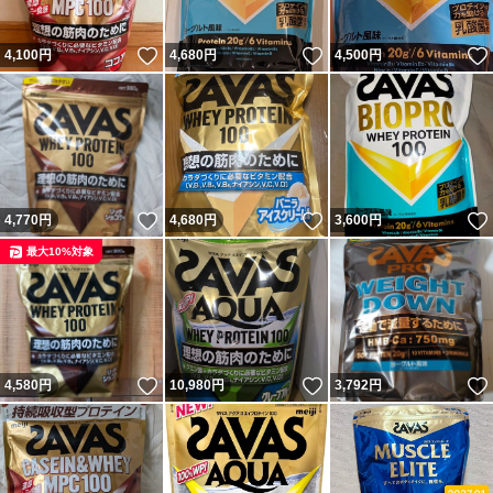
いいね！
いいね！
4,100
円
4,680
円
4,500
円
いいね！
いいね！
4,770
円
4,680
円
3,600
円
最大10%対象
いいね！
いいね！
4,580
円
10,980
円
3,792
円