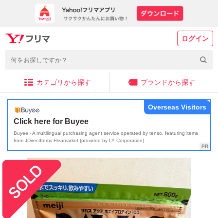
ログイン
カテゴリから探す
ブランドから探す
Overseas Visitors
Click here for Buyee
Buyee - A multilingual purchasing agent service operated by tenso, featuring items
from JDirectItems Fleamarket (provided by LY Corporation)