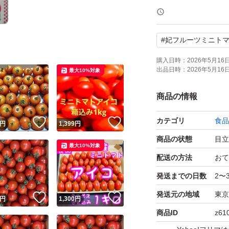
東京発送しますの
#
妃フルーツミニト
購入日時：
2026年5月16日 
出品日時：
2026年5月16日 
最大10%対象
商品の情報
カテゴリ
食品
！
いいね！
いいね！
円
1,399
円
商品の状態
目立
最大10%対象
配送の方法
おて
発送までの日数
2〜
発送元の地域
東京
！
いいね！
いいね！
円
1,300
円
商品ID
z61