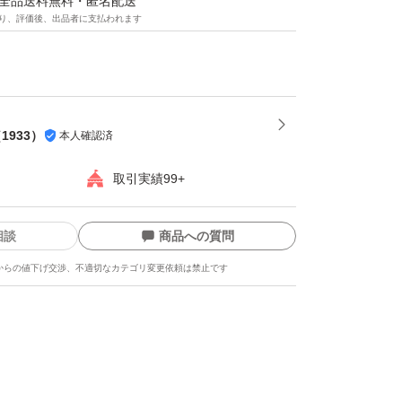
マは全品送料無料・匿名配送
り、評価後、出品者に支払われます
（
1933
）
本人確認済
取引実績99+
相談
商品への質問
からの値下げ交渉、不適切なカテゴリ変更依頼は禁止です