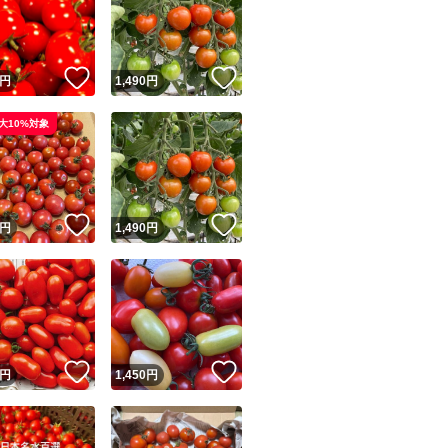
！
いいね！
いいね！
円
1,490
円
大10%対象
ユーザーの実績について
！
いいね！
いいね！
円
1,490
円
o!フリマが定めた一定の基準を満たしたユーザーにバッジを付与しています
出品者
この商品の情報をコピーします
取引出品者
Yahoo!フリマの基準をクリアした安心・安全なユーザーです
！
いいね！
いいね！
商品画像の
無断転載は禁止
されています
円
1,450
円
コピーされた情報は
必ずご自身の商品に合わせて編集
してください
コピーは
1商品につき1回
です
実績◯+
このユーザーはYahoo!フリマの取引を完了させた実績があり