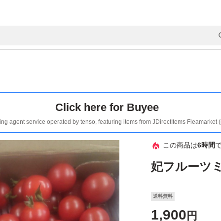
Click here for Buyee
ing agent service operated by tenso, featuring items from JDirectItems Fleamarket 
この商品は
6時間
妃フルーツ
送料無料
1,900
円