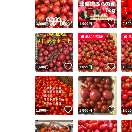
いいね！
いいね
3,000
円
1,900
円
2,500
最大10%対象
最
いいね！
いいね
1,600
円
1,099
円
1,099
Yaho
安心取引
安心
いいね！
いいね
1,800
円
1,600
円
1,650
取引実績
取引