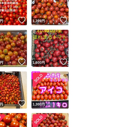
商品情報コピー機
リマ実績◯+
このユーザーは他フリマサービスでの取引実績があります
！
いいね！
いいね！
円
1,399
円
出品ページへ
&安心発送
キャンセル
ジは実績に基づく表示であり、発送を保証しているものではありません
このユーザーは高頻度で24時間以内＆設定した発送日数内に
ード＆安心発送
ます
！
いいね！
いいね！
円
1,600
円
ード発送
このユーザーは高頻度で24時間以内に発送しています
発送
このユーザーは設定した発送日数内に発送しています
！
いいね！
円
1,300
円