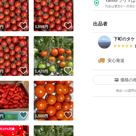
Yahoo!フリ
代金は運営が一旦預か
出品者
！
いいね！
いいね！
円
1,598
円
下町のタケ
安心発送
！
いいね！
いいね！
円
1,420
円
価格の
商品への質問
！
いいね！
いいね！
円
1,500
円
大10%対象