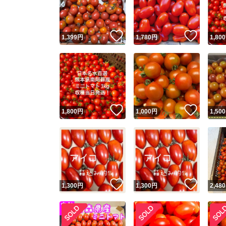
他フ
いいね！
いいね
1,399
円
1,780
円
1,800
スピード
※このバッ
スピ
いいね！
いいね
1,800
円
1,000
円
1,500
スピ
安心
いいね！
いいね
1,300
円
1,300
円
2,480