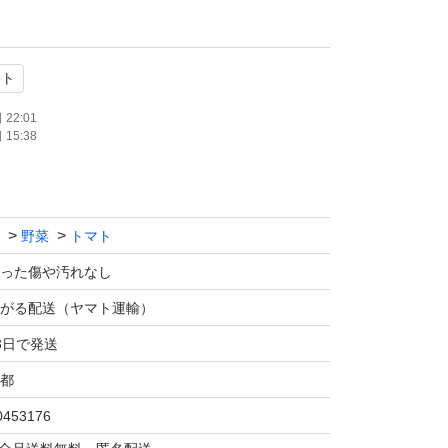
で翌日到着出来る方でお願いします。
マト
22:01
15:38
野菜
トマト
った傷や汚れなし
がる配送（ヤマト運輸）
3日で発送
都
0453176