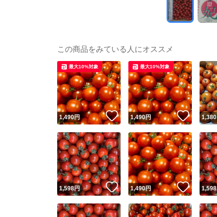
この商品をみている人にオススメ
最大10%対象
最大10%対象
いいね！
いいね
1,490
円
1,490
円
1,380
いいね！
いいね
1,598
円
1,490
円
1,598