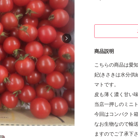
商品説明
こちらの商品は愛
妃(きさきは水分供
マトです。
皮も薄く濃く甘い
当店一押しのミニ
今回はコンパクト箱
なお生物なので輸
ますのでご了承下