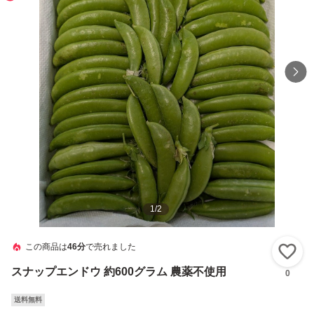
1
/
2
この商品は
46分
で売れました
い
スナップエンドウ 約600グラム 農薬不使用
0
送料無料