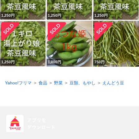
1,250
円
1,250
円
1,250
円
1,250
円
1,800
円
750
円
Yahoo!フリマ
食品
野菜
豆類、もやし
えんどう豆