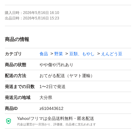
◯農薬等は使用していませんので安心して
購入日時：
2026年5月16日 16:10
お使い下さい。
出品日時：
2026年5月16日 15:23
◯約600㌘をネコポス（ポスト投函）で
お送りします。
商品の情報
◯日にち、時間指定は出来ませんので
カテゴリ
食品
野菜
豆類、もやし
えんどう豆
ご了承願いします。
商品の状態
やや傷や汚れあり
#スナップえんどう #スナップ
配送の方法
おてがる配送（ヤマト運輸）
#キヌサヤ #きぬさや。
発送までの日数
1〜2日で発送
特徴...農家直送
発送元の地域
大分県
商品ID
z610443612
Yahoo!フリマは全品送料無料・匿名配送
代金は運営が一旦預かり、評価後、出品者に支払われます