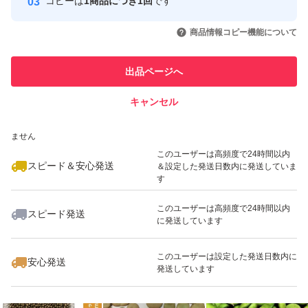
コピーは
1商品につき1回
です
このユーザーはYahoo!フリマの取
取引実績◯+
いいね！
いいね！
1,000
円
820
円
400
円
引を完了させた実績があります
商品情報コピー機能について
最大10%対象
最大10%対象
このユーザーは他フリマサービス
他フリマ実績◯+
出品ページへ
での取引実績があります
キャンセル
スピード&安心発送
いいね！
いいね！
680
※このバッジは実績に基づく表示であり、発送を保証しているものではあり
円
1,350
円
1,400
円
ません
このユーザーは高頻度で24時間以内
スピード＆安心発送
＆設定した発送日数内に発送していま
す
このユーザーは高頻度で24時間以内
スピード発送
に発送しています
いいね！
いいね！
549
円
980
円
1,400
円
最大10%対象
このユーザーは設定した発送日数内に
安心発送
発送しています