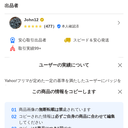
出品者
John12
（
477
）
本人確認済
安心取引出品者
スピード＆安心発送
取引実績99+
ユーザーの実績について
価格の相談
商品への質問
商品への質問からの値下げ交渉、不適切なカテゴリ変更依頼は禁止です
Yahoo!フリマが定めた一定の基準を満たしたユーザーにバッジを
付与しています
この商品をみている人にオススメ
この商品の情報をコピーします
安心取引出品者
最大10%対象
Yahoo!フリマの基準をクリアした安
安心取引出品者
商品画像の
無断転載は禁止
されています
心・安全なユーザーです
コピーされた情報は
必ずご自身の商品に合わせて編集
取引実績
してください