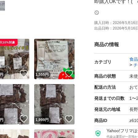
即購入OKです！(ゝ
お値下げ不可です
購入日時：
2026年5月16日 
出品日時：
2026年5月16日 
ご希望商品があれ
大10%対象
商品の情報
食品
質問などお気軽にどう
カテゴリ
チ
！
いいね！
いいね！
円
1,555
円
商品の状態
未使
【♪商品内容】
配送の方法
おて
発送までの日数
1〜
①麦チョコ500g×2
発送元の地域
長野
2026.10.23
！
いいね！
いいね！
円
1,999
円
商品ID
z61
平らに調整し常温
Yahoo!フリ
代金は運営が一旦預か