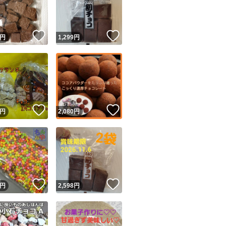
商品情報コピー機
リマ実績◯+
このユーザーは他フリマサービスでの取引実績があります
！
いいね！
いいね！
円
1,299
円
出品ページへ
&安心発送
キャンセル
ジは実績に基づく表示であり、発送を保証しているものではありません
このユーザーは高頻度で24時間以内＆設定した発送日数内に
ード＆安心発送
ます
！
いいね！
いいね！
円
2,080
円
ード発送
このユーザーは高頻度で24時間以内に発送しています
発送
このユーザーは設定した発送日数内に発送しています
！
いいね！
いいね！
円
2,598
円