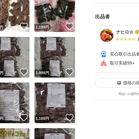
もしれませんがご了
出品者
アウトレット
！
いいね！
いいね！
円
1,199
円
チョコレート
ナヒロ☆
チョコ
アウトレット
安心取引出品
麦チョコ
取引実績99+
ロビニア
！
いいね！
いいね！
円
1,999
円
価格の
商品への質問
！
いいね！
いいね！
円
1,100
円