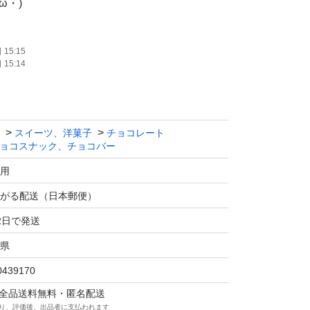
ω・)
。
15:15
15:14
ば追加、組み替えいたします！
スイーツ、洋菓子
チョコレート
ぞ(^o^)
ョコスナック、チョコバー
用
がる配送（日本郵便）
2日で発送
県
0439170
発送になりますので、配送中の溶けなどあるか
マは全品送料無料・匿名配送
り、評価後、出品者に支払われます