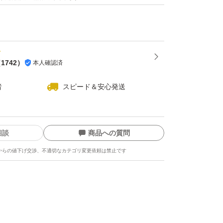
承ください(ゝω・)
（
1742
）
本人確認済
者
スピード＆安心発送
相談
商品への質問
からの値下げ交渉、不適切なカテゴリ変更依頼は禁止です