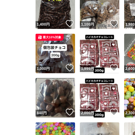
いいね！
いいね
1,400
円
1,100
円
1,980
最大10%対象
いいね！
いいね
1,000
円
1,999
円
2,600
Yaho
安心取引
安心
いいね！
いいね
840
円
2,000
円
2,300
取引実績
取引