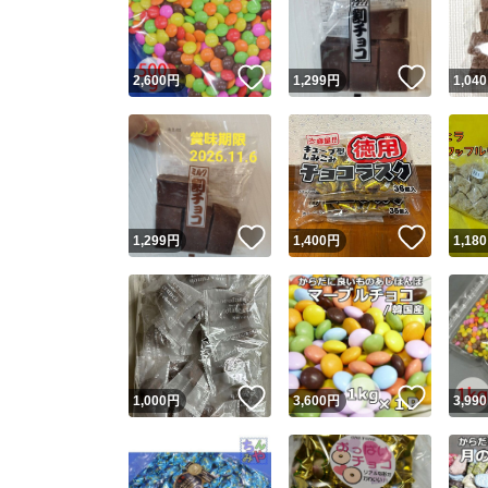
他フ
いいね！
いいね
2,600
円
1,299
円
1,040
スピード
※このバッ
スピ
いいね！
いいね
1,299
円
1,400
円
1,180
スピ
安心
いいね！
いいね
1,000
円
3,600
円
3,990