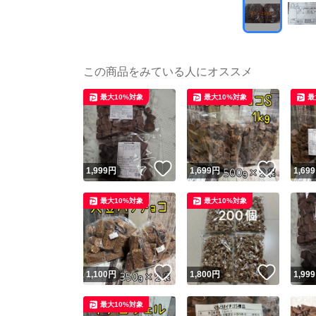
この商品をみている人にオススメ
最大10%対象
最大10%対象
最
いいね！
いいね
1,999
円
1,699
円
1,699
最大10%対象
最大10%対象
いいね！
いいね
1,100
円
1,800
円
1,999
最大10%対象