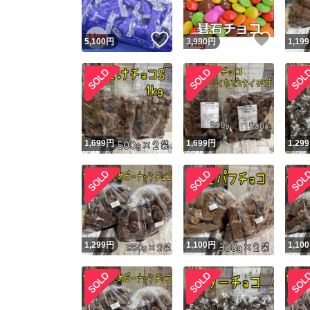
いいね！
いいね
5,100
円
3,990
円
1,199
1,699
円
1,699
円
1,299
1,299
円
1,100
円
1,100