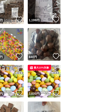
！
いいね！
いいね！
円
1,199
円
ユーザーの実績について
！
いいね！
いいね！
円
840
円
o!フリマが定めた一定の基準を満たしたユーザーにバッジを付与しています
最大10%対象
出品者
この商品の情報をコピーします
取引出品者
Yahoo!フリマの基準をクリアした安心・安全なユーザーです
！
いいね！
いいね！
商品画像の
無断転載は禁止
されています
円
3,600
円
コピーされた情報は
必ずご自身の商品に合わせて編集
してください
コピーは
1商品につき1回
です
実績◯+
このユーザーはYahoo!フリマの取引を完了させた実績があり