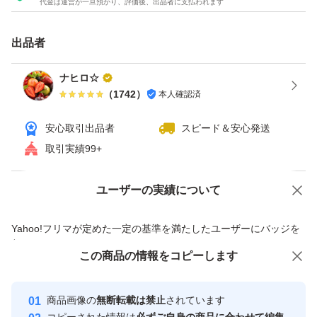
代金は運営が一旦預かり、評価後、出品者に支払われます
アウトレット
出品者
チョコレート
チョコ
ナヒロ☆
（
1742
）
本人確認済
レーズン
安心取引出品者
スピード＆安心発送
取引実績99+
ユーザーの実績について
価格の相談
商品への質問
商品への質問からの値下げ交渉、不適切なカテゴリ変更依頼は禁止です
Yahoo!フリマが定めた一定の基準を満たしたユーザーにバッジを
付与しています
この商品をみている人にオススメ
この商品の情報をコピーします
安心取引出品者
最大10%対象
最大10%対象
最大10%対象
Yahoo!フリマの基準をクリアした安
安心取引出品者
商品画像の
無断転載は禁止
されています
心・安全なユーザーです