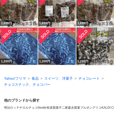
1,699
円
1,699
円
1,699
円
1,200
円
1,200
円
1,299
円
Yahoo!フリマ
食品
スイーツ、洋菓子
チョコレート
チョコスナック、チョコバー
他のブランドから探す
明治
ロッテ
チロルチョコ
Nestle
有楽製菓
不二家
森永製菓
ブルボン
グリコ
KALDI 