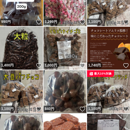
いいね！
いいね！
990
円
1,299
円
1,100
円
いいね！
いいね！
1,400
円
1,000
円
1,740
円
最大10%対象
いいね！
いいね！
1,100
円
840
円
1,100
円