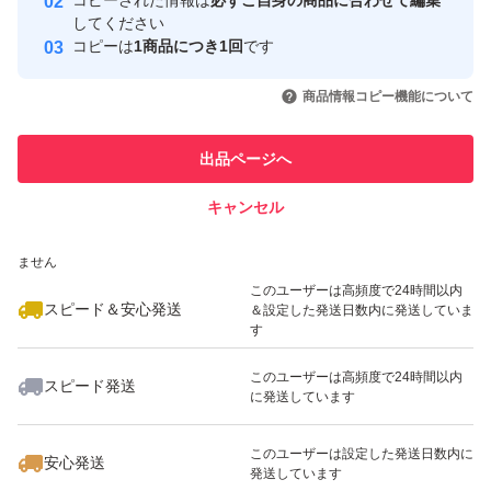
コピーされた情報は
必ずご自身の商品に合わせて編集
取引実績
してください
コピーは
1商品につき1回
です
このユーザーはYahoo!フリマの取
取引実績◯+
いいね！
いいね！
1,699
円
1,299
円
1,299
円
引を完了させた実績があります
商品情報コピー機能について
最大10%対象
このユーザーは他フリマサービス
他フリマ実績◯+
出品ページへ
での取引実績があります
キャンセル
スピード&安心発送
いいね！
いいね！
1,699
※このバッジは実績に基づく表示であり、発送を保証しているものではあり
円
1,199
円
1,555
円
ません
最大10%対象
このユーザーは高頻度で24時間以内
スピード＆安心発送
＆設定した発送日数内に発送していま
す
このユーザーは高頻度で24時間以内
スピード発送
に発送しています
いいね！
いいね！
1,790
円
1,999
円
1,000
円
このユーザーは設定した発送日数内に
安心発送
発送しています