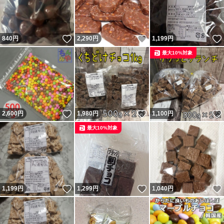
いいね！
いいね！
840
円
2,290
円
1,199
円
最大10%対象
いいね！
いいね！
2,600
円
1,980
円
1,100
円
最大10%対象
いいね！
いいね！
1,199
円
1,299
円
1,040
円