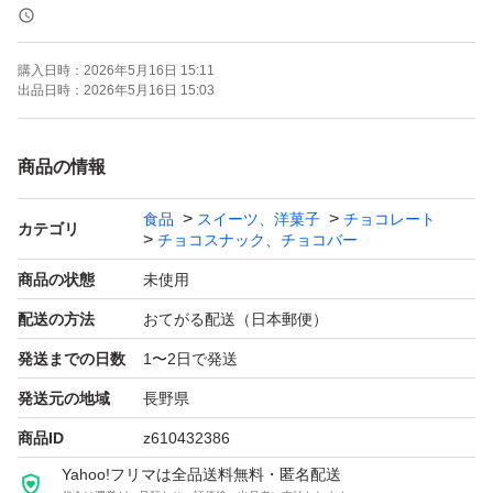
お値下げ不可です。
購入日時：
2026年5月16日 15:11
出品日時：
2026年5月16日 15:03
ご希望商品があれば組み替えいたします！
商品の情報
質問などお気軽にどうぞ(^o^)
食品
スイーツ、洋菓子
チョコレート
カテゴリ
チョコスナック、チョコバー
【♪商品内容】
商品の状態
未使用
配送の方法
おてがる配送（日本郵便）
①レーズンチョコ(ミルク)500g×2
発送までの日数
1〜2日で発送
2026.10.10
発送元の地域
長野県
平らに調整し常温発送(ゆうポス)になりますので、配送中
商品ID
z610432386
の溶けなどあるかもしれませんがご了承ください(ゝω・)
Yahoo!フリマは全品送料無料・匿名配送