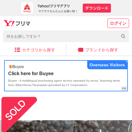
ログイン
カテゴリから探す
ブランドから探す
Overseas Visitors
Click here for Buyee
Buyee - A multilingual purchasing agent service operated by tenso, featuring items
from JDirectItems Fleamarket (provided by LY Corporation)