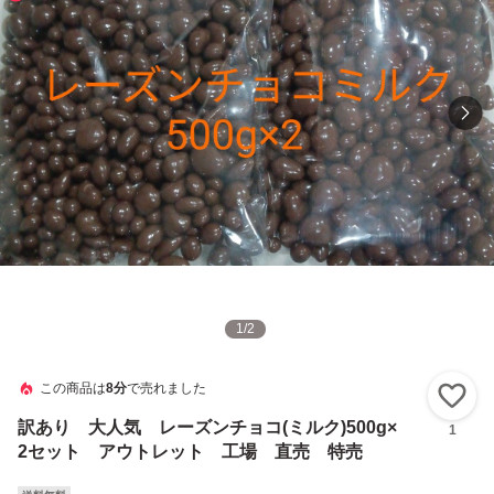
1
/
2
この商品は
8分
で売れました
い
訳あり 大人気 レーズンチョコ(ミルク)500g×
1
2セット アウトレット 工場 直売 特売