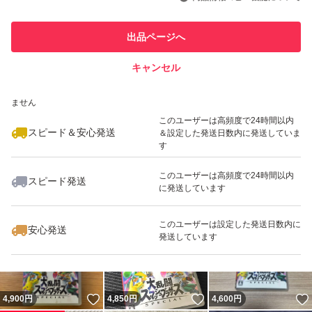
最大10%対象
最大10%対象
このユーザーは他フリマサービス
他フリマ実績◯+
出品ページへ
での取引実績があります
キャンセル
スピード&安心発送
いいね！
いいね！
5,500
※このバッジは実績に基づく表示であり、発送を保証しているものではあり
円
5,000
円
4,780
円
ません
最大10%対象
最大10%対象
最大10%対象
このユーザーは高頻度で24時間以内
スピード＆安心発送
＆設定した発送日数内に発送していま
す
このユーザーは高頻度で24時間以内
スピード発送
に発送しています
いいね！
いいね！
4,700
円
4,700
円
5,200
円
最大10%対象
このユーザーは設定した発送日数内に
安心発送
発送しています
いいね！
いいね！
4,900
円
4,850
円
4,600
円