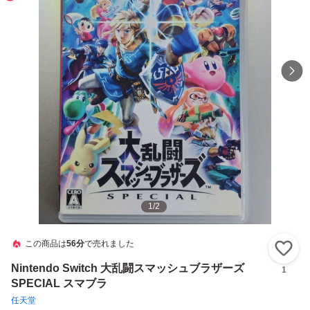
1
/
2
この商品は
56分
で売れました
い
Nintendo Switch 大乱闘スマッシュブラザーズ
1
SPECIAL スマブラ
任天堂