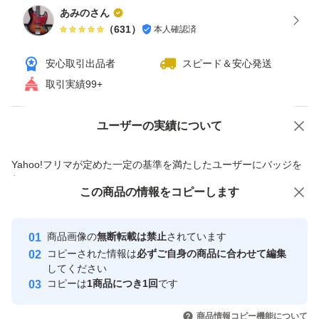
あみのさん
（
631
）
本人確認済
安心取引出品者
スピード＆安心発送
取引実績99+
ユーザーの実績について
価格の相談
商品への質問
商品への質問からの値下げ交渉、不適切なカテゴリ変更依頼は禁止です
Yahoo!フリマが定めた一定の基準を満たしたユーザーにバッジを
付与しています
この商品をみている人にオススメ
この商品の情報をコピーします
安心取引出品者
最大10%対象
最大10%対象
Yahoo!フリマの基準をクリアした安
安心取引出品者
商品画像の
無断転載は禁止
されています
心・安全なユーザーです
コピーされた情報は
必ずご自身の商品に合わせて編集
取引実績
してください
コピーは
1商品につき1回
です
このユーザーはYahoo!フリマの取
取引実績◯+
いいね！
いいね！
4,650
円
4,699
円
4,830
円
引を完了させた実績があります
商品情報コピー機能について