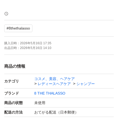
お値段ゴメンナサイm(__)m
#
8thethalasso
エイトザタラソ
クレンジングリペア＆モイスト
購入日時：
2026年5月16日 17:35
シャンプー 480ml×2個（増量品）
出品日時：
2026年5月16日 14:10
トリートメント480ml×1個（増量品）
商品の情報
【梱包方法について】
コスメ、美容、ヘアケア
透明袋に入れて
カテゴリ
レディースヘアケア
シャンプー
注ぎ口を少し折り曲げます。
ブランド
8 THE THALASSO
その上からビニールテープで補強します
商品の状態
未使用
（液漏れ防止）
配送の方法
おてがる配送（日本郵便）
その状態で発送袋に入れます。