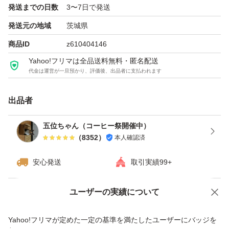
発送までの日数
3〜7日で発送
発送袋にもビニールテープで補強して
荷造りします。
発送元の地域
茨城県
商品ID
z610404146
【発送方法について】
Yahoo!フリマは全品送料無料・匿名配送
代金は運営が一旦預かり、評価後、出品者に支払われます
ゆうパケットポストで発送予定です。
ポストに入れる際にシワになる
出品者
おそれがあります。
神経質な方は購入お控え下さい。
五位ちゃん（コーヒー祭開催中）
（
8352
）
本人確認済
【発送納期について】
安心発送
取引実績99+
余裕をもって『3〜7日』に設定してますが
2〜3日を目安に発送してます。
ユーザーの実績について
価格の相談
商品への質問
商品への質問からの値下げ交渉、不適切なカテゴリ変更依頼は禁止です
Yahoo!フリマが定めた一定の基準を満たしたユーザーにバッジを
少しでも不安になる方は