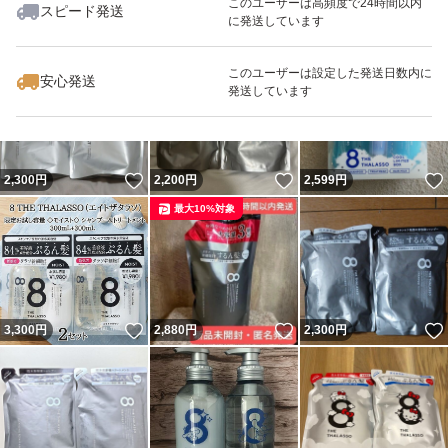
このユーザーは高頻度で24時間以内
スピード発送
に発送しています
いいね！
いいね！
2,600
円
2,600
円
2,380
円
最大10%対象
このユーザーは設定した発送日数内に
安心発送
発送しています
いいね！
いいね！
2,300
円
2,200
円
2,599
円
最大10%対象
いいね！
いいね！
3,300
円
2,880
円
2,300
円