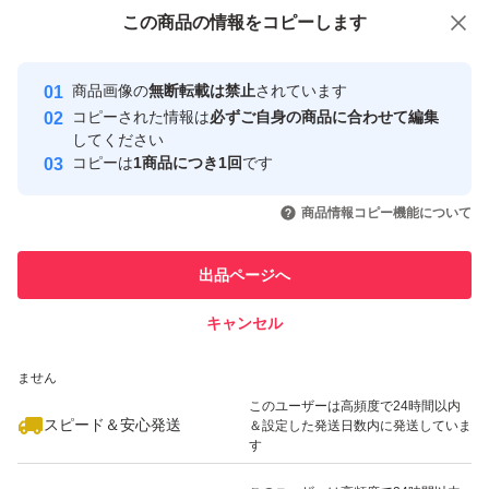
付与しています
購入お控え下さい。
この商品をみている人にオススメ
この商品の情報をコピーします
安心取引出品者
最大10%対象
最大10%対象
最大10%対象
Yahoo!フリマの基準をクリアした安
安心取引出品者
【こちらいろいろな場面でご利用可能です】
商品画像の
無断転載は禁止
されています
心・安全なユーザーです
コピーされた情報は
必ずご自身の商品に合わせて編集
○お子さんのシャンプーなどにも
取引実績
してください
○旅行先のシャンプーセットなどにも
コピーは
1商品につき1回
です
このユーザーはYahoo!フリマの取
↑
取引実績◯+
いいね！
いいね！
2,480
円
2,390
円
2,680
円
引を完了させた実績があります
商品情報コピー機能について
質問等お気軽にご連絡下さい。
最大10%対象
このユーザーは他フリマサービス
他フリマ実績◯+
出品ページへ
での取引実績があります
キャンセル
スピード&安心発送
いいね！
いいね！
2,480
※このバッジは実績に基づく表示であり、発送を保証しているものではあり
円
6,580
円
2,588
円
ません
このユーザーは高頻度で24時間以内
スピード＆安心発送
＆設定した発送日数内に発送していま
す