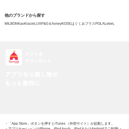
他のブランドから探す
MILBON
Kao
Kracie
LUX
P&G
＆honey
KOSE
はぐくみプラス
POLA
LebeL
・「App Store」ボタンを押すとiTunes （外部サイト）が起動します。
・アプリケーションはiPhone、iPod touch、iPadまたはAndroidでご利用い