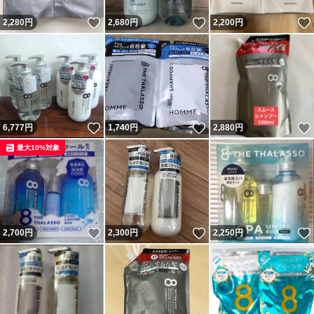
いいね！
いいね！
2,280
円
2,680
円
2,200
円
いいね！
いいね！
6,777
円
1,740
円
2,880
円
最大10%対象
いいね！
いいね！
2,700
円
2,300
円
2,250
円