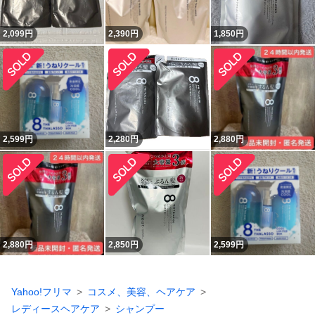
2,099
円
2,390
円
1,850
円
2,599
円
2,280
円
2,880
円
2,880
円
2,850
円
2,599
円
Yahoo!フリマ
コスメ、美容、ヘアケア
レディースヘアケア
シャンプー