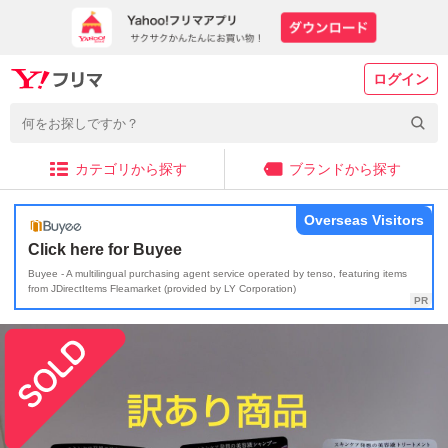
ログイン
カテゴリから探す
ブランドから探す
Overseas Visitors
Click here for Buyee
Buyee - A multilingual purchasing agent service operated by tenso, featuring items
from JDirectItems Fleamarket (provided by LY Corporation)