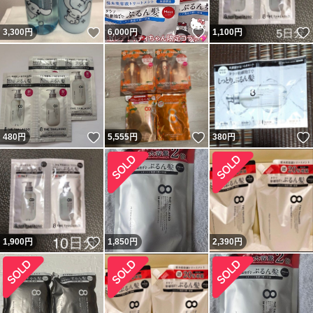
いいね！
いいね！
3,300
円
6,000
円
1,100
円
いいね！
いいね！
480
円
5,555
円
380
円
いいね！
1,900
円
1,850
円
2,390
円