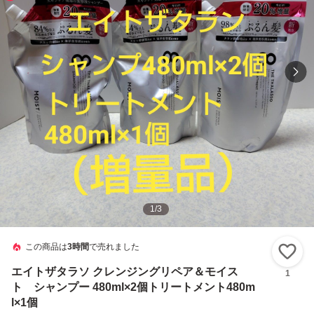
1
/
3
この商品は
3時間
で売れました
い
エイトザタラソ クレンジングリペア＆モイス
1
ト シャンプー 480ml×2個トリートメント480m
l×1個