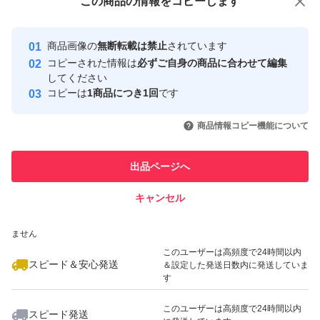
この商品をみている人にオススメ
この商品の情報をコピーします
種類...じゃがいも
安心取引出品者
最大10%対象
最大10%対象
Yahoo!フリマの基準をクリアした安
安心取引出品者
商品画像の
無断転載は禁止
されています
心・安全なユーザーです
特徴...農家直送
コピーされた情報は
必ずご自身の商品に合わせて編集
取引実績
してください
コピーは
1商品につき1回
です
量...５kg
このユーザーはYahoo!フリマの取
取引実績◯+
いいね！
いいね！
1,800
円
1,800
円
1,800
円
引を完了させた実績があります
商品情報コピー機能について
最大10%対象
種類...じゃがいも
このユーザーは他フリマサービス
他フリマ実績◯+
出品ページへ
での取引実績があります
キャンセル
スピード&安心発送
いいね！
いいね！
1,480
※このバッジは実績に基づく表示であり、発送を保証しているものではあり
円
1,800
円
1,480
円
ません
このユーザーは高頻度で24時間以内
スピード＆安心発送
＆設定した発送日数内に発送していま
す
このユーザーは高頻度で24時間以内
スピード発送