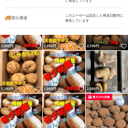
に発送しています
いいね！
いいね！
1,480
円
2,000
円
1,470
円
最大10%対象
このユーザーは設定した発送日数内に
安心発送
発送しています
いいね！
いいね！
1,800
円
1,850
円
2,700
円
いいね！
いいね！
1,340
円
1,800
円
2,000
円
最大10%対象