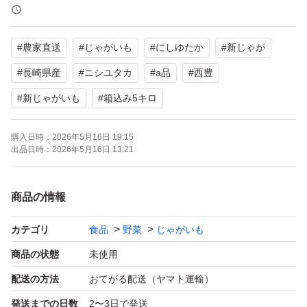
水分が多く、みずみずしいお芋です。
ポテトサラダ、コロッケ、肉じゃが等にオススメです。
#
農家直送
#
じゃがいも
#
にしゆたか
#
新じゃが
煮崩れのしにくいのも特徴です。
#
長崎県産
#
ニシユタカ
#
a品
#
西豊
●size：Sから２L
#
新じゃがいも
#
箱込み5キロ
注意:全体的に今年は天候の影響により全体的に小玉傾向
となります。
購入日時：
2026年5月16日 19:15
出品日時：
2026年5月16日 13:21
●新じゃがいもの特徴：皮が薄いです。
商品の情報
収穫時、気を付けていますがどうしても多少剥けます。気
になられる方はご遠慮ください。
カテゴリ
食品
野菜
じゃがいも
食べる際には何も問題ないです。
商品の状態
未使用
配送の方法
おてがる配送（ヤマト運輸）
目視で確認しておりますが、農作物のため、傷・汚れや発
発送までの日数
2〜3日で発送