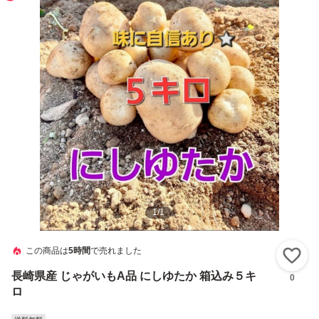
1
/
1
この商品は
5時間
で売れました
い
長崎県産 じゃがいもA品 にしゆたか 箱込み５キ
0
ロ