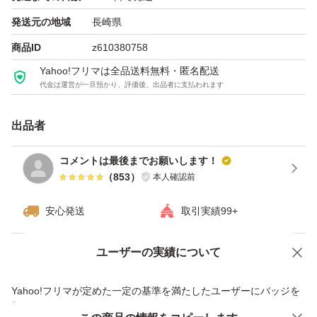
送途中での潰れ、皮むけ等はご理解頂ける方でお願い致し
発送元の地域
長崎県
ます。
商品ID
z610380758
繁忙期の為、発送までに2〜3日かかりますので、ご了承
Yahoo!フリマは全品送料無料・匿名配送
下さい。
代金は運営が一旦預かり、評価後、出品者に支払われます
採れたての新じゃがいもを是非ご賞味ください。
出品者
※注意:実物と写真は異なります。
コメントは最後までお願いします！
（
853
）
本人確認前
※市場価格の変動に伴い、販売金額は異なります
安心発送
取引実績99+
生物のためお値下げ不可です
ユーザーの実績について
価格の相談
商品への質問
#にしゆたか #長崎県産 #新じゃが
商品への質問からの値下げ交渉、不適切なカテゴリ変更依頼は禁止です
Yahoo!フリマが定めた一定の基準を満たしたユーザーにバッジを
付与しています