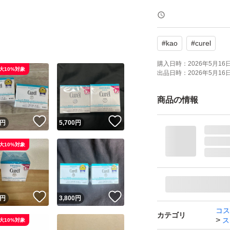
#
kao
#
curel
購入日時：
2026年5月16日 
大10%対象
出品日時：
2026年5月16日 
商品の情報
！
いいね！
いいね！
円
5,700
円
大10%対象
！
いいね！
いいね！
円
3,800
円
コス
カテゴリ
ス
大10%対象