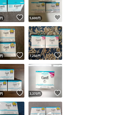
商品情報コピー機
リマ実績◯+
このユーザーは他フリマサービスでの取引実績があります
！
いいね！
いいね！
円
5,600
円
出品ページへ
&安心発送
キャンセル
ジは実績に基づく表示であり、発送を保証しているものではありません
このユーザーは高頻度で24時間以内＆設定した発送日数内に
ード＆安心発送
ます
！
いいね！
いいね！
円
7,250
円
ード発送
このユーザーは高頻度で24時間以内に発送しています
発送
このユーザーは設定した発送日数内に発送しています
！
いいね！
いいね！
円
3,370
円