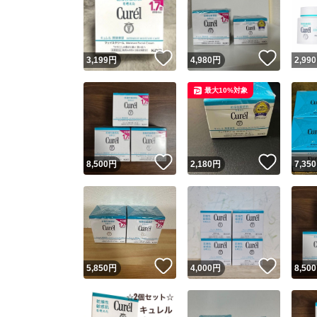
いいね！
いいね
3,199
円
4,980
円
2,990
最大10%対象
いいね！
いいね
8,500
円
2,180
円
7,350
いいね！
いいね
5,850
円
4,000
円
8,500