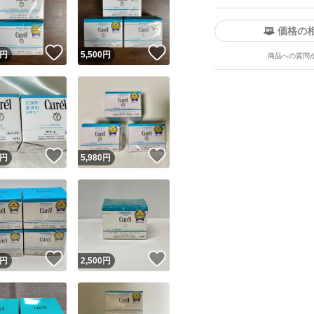
価格の
！
いいね！
いいね！
円
5,500
円
商品への質問
ユーザーの実績について
！
いいね！
いいね！
円
5,980
円
o!フリマが定めた一定の基準を満たしたユーザーにバッジを付与しています
出品者
この商品の情報をコピーします
取引出品者
Yahoo!フリマの基準をクリアした安心・安全なユーザーです
！
いいね！
いいね！
商品画像の
無断転載は禁止
されています
円
2,500
円
コピーされた情報は
必ずご自身の商品に合わせて編集
してください
コピーは
1商品につき1回
です
実績◯+
このユーザーはYahoo!フリマの取引を完了させた実績があり