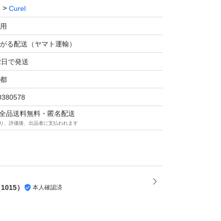
Curel
用
がる配送（ヤマト運輸）
2日で発送
都
0380578
マは全品送料無料・匿名配送
り、評価後、出品者に支払われます
（
1015
）
本人確認済