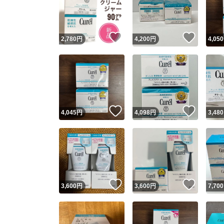
いいね！
いいね
2,780
円
4,200
円
4,050
いいね！
いいね
4,045
円
4,098
円
3,480
Yaho
安心取引
安心
いいね！
いいね
3,600
円
3,600
円
7,700
取引実績
取引