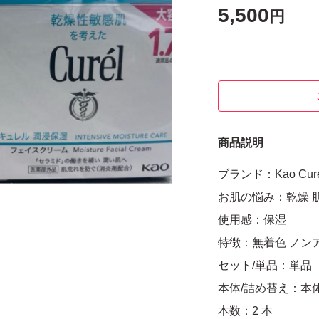
5,500
円
商品説明
ブランド：Kao Cure
お肌の悩み：乾燥 
使用感：保湿
特徴：無着色 ノン
セット/単品：単品
本体/詰め替え：本
本数：2 本