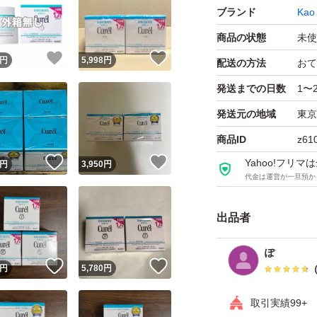
ブランド
Kao
商品の状態
未使
！
いいね！
いいね！
円
5,998
円
配送の方法
おて
発送までの日数
1〜
発送元の地域
東京
商品ID
z61
！
いいね！
いいね！
Yahoo!フリ
円
3,950
円
代金は運営が一旦預か
出品者
ぽ
！
いいね！
いいね！
円
5,780
円
取引実績99+