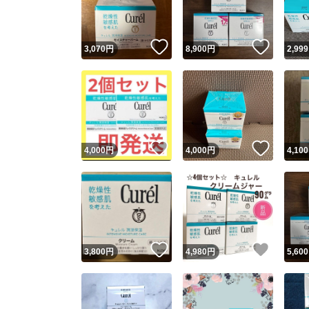
他フ
いいね！
いいね
3,070
円
8,900
円
2,999
スピード
※このバッ
スピ
いいね！
いいね
4,000
円
4,000
円
4,100
スピ
安心
いいね！
いいね
3,800
円
4,980
円
5,600