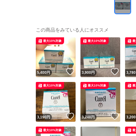
この商品をみている人にオススメ
最大10%対象
最大10%対象
最
いいね！
いいね
5,400
円
3,900
円
3,780
最大10%対象
最大10%対象
最
いいね！
いいね
3,190
円
3,248
円
3,200
最大10%対象
最