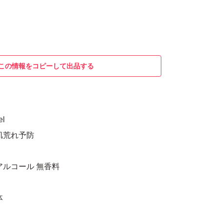
この情報をコピーして出品する
l
肌荒れ予防
アルコール 無香料
体