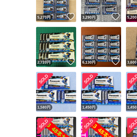
いいね！
いいね
5,270
円
3,290
円
5,200
いいね！
いいね
2,720
円
6,130
円
3,600
1,580
円
1,450
円
1,450