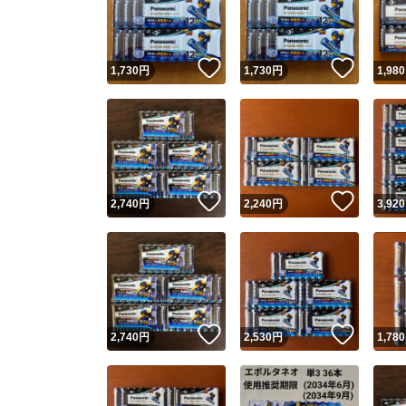
いいね！
いいね
1,730
円
1,730
円
1,980
いいね！
いいね
2,740
円
2,240
円
3,920
Yaho
安心取引
安心
いいね！
いいね
2,740
円
2,530
円
1,780
取引実績
取引