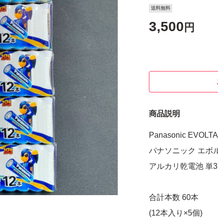
送料無料
3,500
円
商品説明
Panasonic EVOLT
パナソニック エボ
アルカリ乾電池 単
合計本数 60本
(12本入り×5個)