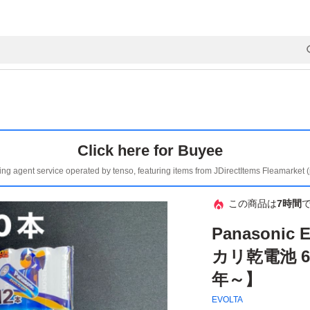
Click here for Buyee
ing agent service operated by tenso, featuring items from JDirectItems Fleamarket 
この商品は
7時間
Panasonic
カリ乾電池 6
年～】
EVOLTA