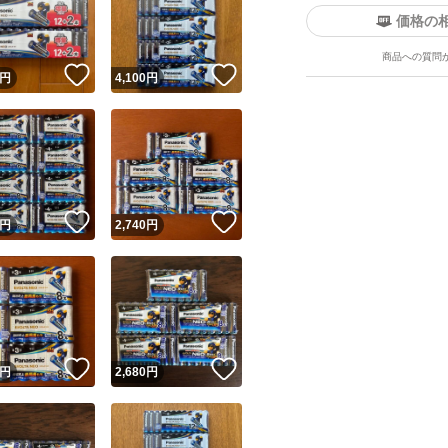
価格の
商品への質問
！
いいね！
いいね！
円
4,100
円
ユーザーの実績について
！
いいね！
いいね！
円
2,740
円
o!フリマが定めた一定の基準を満たしたユーザーにバッジを付与しています
出品者
この商品の情報をコピーします
取引出品者
Yahoo!フリマの基準をクリアした安心・安全なユーザーです
！
いいね！
いいね！
商品画像の
無断転載は禁止
されています
円
2,680
円
コピーされた情報は
必ずご自身の商品に合わせて編集
してください
コピーは
1商品につき1回
です
実績◯+
このユーザーはYahoo!フリマの取引を完了させた実績があり