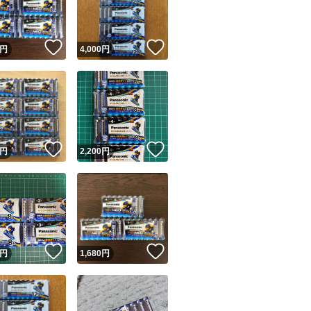
商品情報コピー機
リマ実績◯+
このユーザーは他フリマサービスでの取引実績があります
！
いいね！
いいね！
円
4,000
円
出品ページへ
&安心発送
キャンセル
ジは実績に基づく表示であり、発送を保証しているものではありません
このユーザーは高頻度で24時間以内＆設定した発送日数内に
ード＆安心発送
ます
！
いいね！
いいね！
円
2,200
円
ード発送
このユーザーは高頻度で24時間以内に発送しています
発送
このユーザーは設定した発送日数内に発送しています
！
いいね！
いいね！
円
1,680
円