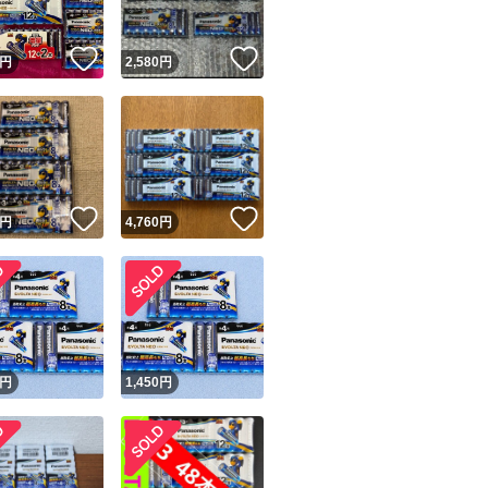
！
いいね！
いいね！
円
2,580
円
！
いいね！
いいね！
円
4,760
円
円
1,450
円