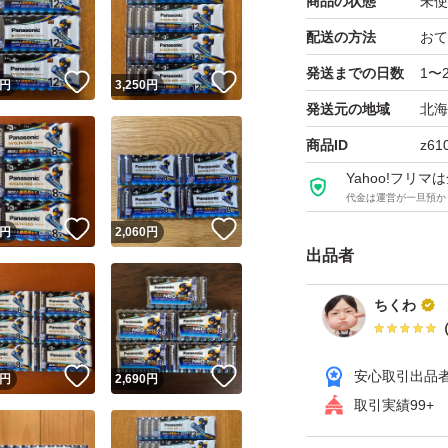
商品の状態
未使
配送の方法
おて
発送までの日数
1〜
！
いいね！
いいね！
円
3,250
円
発送元の地域
北海
商品ID
z61
Yahoo!フリ
代金は運営が一旦預か
！
いいね！
いいね！
円
2,060
円
出品者
ちくわ
！
いいね！
いいね！
安心取引出品
円
2,690
円
取引実績99+