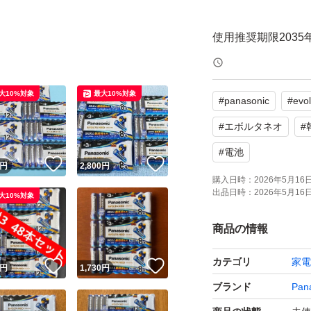
使用推奨期限2035
宅急便コンパクト
大10%対象
最大10%対象
#
panasonic
#
evo
価格交渉はご遠慮
#
エボルタネオ
#
お受け取り完了のお
#
電池
！
いいね！
いいね！
円
2,800
円
な方はご購入をご
購入日時：
2026年5月16日 
出品日時：
2026年5月16日 
大10%対象
商品の情報
カテゴリ
家電
！
いいね！
いいね！
円
1,730
円
ブランド
Pan