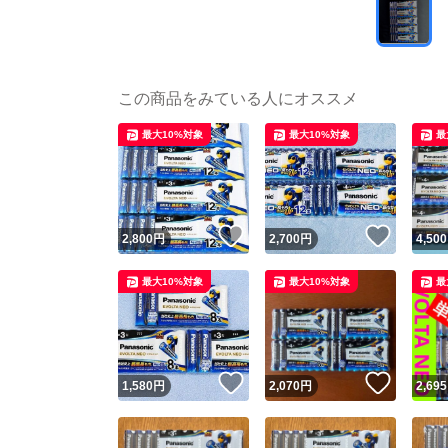
この商品をみている人にオススメ
最大10%対象
最大10%対象
最
いいね！
いいね
2,800
円
2,700
円
4,500
最大10%対象
最大10%対象
最
いいね！
いいね
1,580
円
2,070
円
2,695