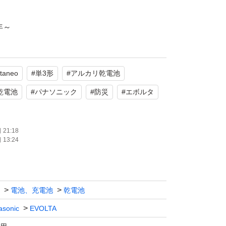
年～
にて発送させて頂きます。
ltaneo
#
単3形
#
アルカリ乾電池
下さい。
乾電池
#
パナソニック
#
防災
#
エボルタ
手続き(受け取り評価)をしない、お忘れがち
遠慮願います。
21:18
13:24
電池、充電池
乾電池
asonic
EVOLTA