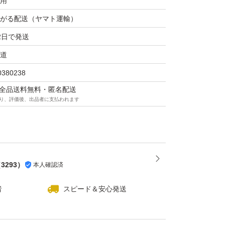
用
がる配送（ヤマト運輸）
2日で発送
道
0380238
マは全品送料無料・匿名配送
り、評価後、出品者に支払われます
（
3293
）
本人確認済
者
スピード＆安心発送