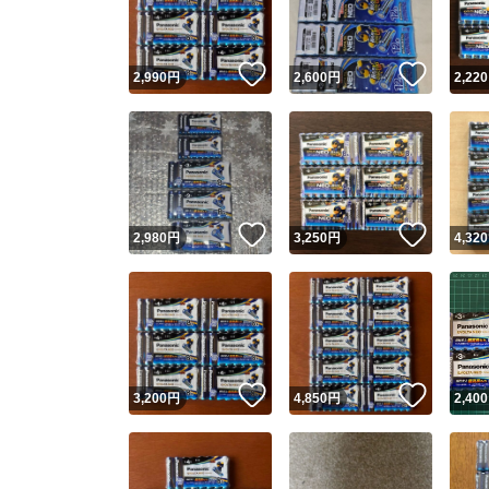
他フ
いいね！
いいね
2,990
円
2,600
円
2,220
スピード
※このバッ
スピ
いいね！
いいね
2,980
円
3,250
円
4,320
スピ
安心
いいね！
いいね
3,200
円
4,850
円
2,400