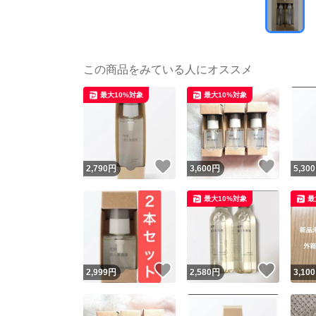
この商品をみている人にオススメ
最大10%対象
最大10%対象
いいね！
いいね
2,790
円
3,600
円
5,300
最大10%対象
最
いいね！
いいね
2,999
円
2,580
円
3,100