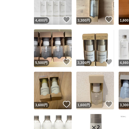
他フ
いいね！
いいね
4,400
円
3,300
円
1,600
スピード
※このバッ
スピ
いいね！
いいね
5,500
円
3,300
円
4,980
スピ
安心
いいね！
いいね
3,600
円
1,600
円
3,300