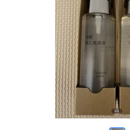
1
/
1