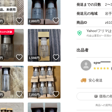
発送までの日数
2〜
発送元の地域
岩手
！
いいね！
いいね！
円
2,880
円
商品ID
z61
Yahoo!フリ
大10%対象
代金は運営が一旦預か
出品者
！
いいね！
いいね！
円
1,598
円
spw********
安心発送
！
いいね！
いいね！
円
7,000
円
価格の
商品への質問