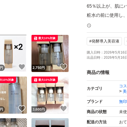
65％以上が、肌に
粧水の前に使用し
な肌に整えます。無香
アルコールフリー/
最大10%対象
#
発酵導入美容液
済み(すべての方に
ティンギングテス
購入日時：
2026年5月16日 
出品日時：
2026年5月16日 
起きないわけではあ
！
いいね！
いいね！
円
2,750
円
分を含みます
商品の情報
大10%対象
最大10%対象
コス
カテゴリ
美
ブランド
無印
！
いいね！
いいね！
円
3,600
円
商品の状態
未使
配送の方法
おて