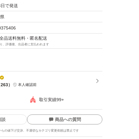
3日で発送
県
0375406
マは全品送料無料・匿名配送
り、評価後、出品者に支払われます
（
263
）
本人確認前
取引実績99+
相談
商品への質問
からの値下げ交渉、不適切なカテゴリ変更依頼は禁止です