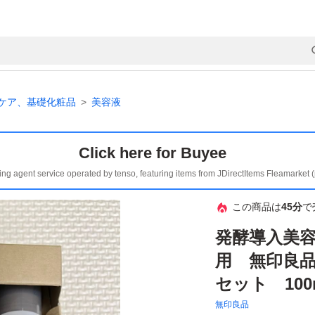
ケア、基礎化粧品
美容液
Click here for Buyee
ing agent service operated by tenso, featuring items from JDirectItems Fleamarket 
この商品は
45分
で
発酵導入美容
用 無印良品
セット 10
無印良品