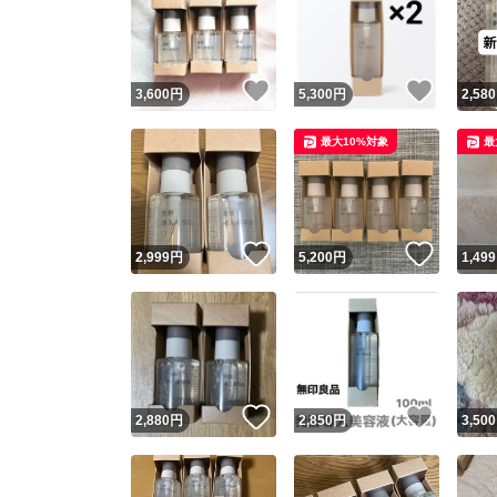
いいね！
いいね
3,600
円
5,300
円
2,580
最大10%対象
最
いいね！
いいね
2,999
円
5,200
円
1,499
いいね！
いいね
2,880
円
2,850
円
3,500