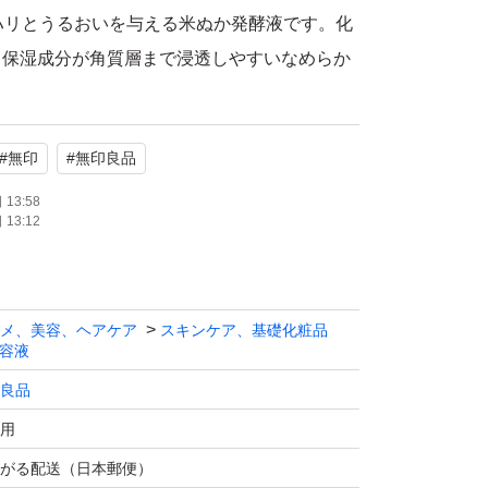
ハリとうるおいを与える米ぬか発酵液です。化
、保湿成分が角質層まで浸透しやすいなめらか
料/無着色/無鉱物油/弱酸性/パラベンフリー/
フェノキシエタノールフリー/アレルギーテスト
#
無印
#
無印良品
アレルギーが起きないわけではありません)/ス
ト済み（すべての方にアレルギーや皮ふ刺激が
13:58
13:12
りません)*天然成分を化学的に反応させた成
メ、美容、ヘアケア
スキンケア、基礎化粧品
容液
良品
用
がる配送（日本郵便）