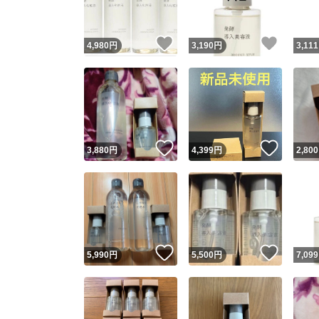
いいね！
いいね
4,980
円
3,190
円
3,111
いいね！
いいね
3,880
円
4,399
円
2,800
いいね！
いいね
5,990
円
5,500
円
7,099