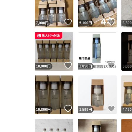
いいね！
いいね
7,000
円
5,100
円
3,300
最大10%対象
いいね！
いいね
10,900
円
2,850
円
3,000
Yaho
安心取引
安心
いいね！
いいね
10,800
円
1,599
円
4,450
取引実績
取引