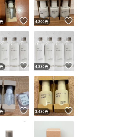
商品情報コピー機
リマ実績◯+
このユーザーは他フリマサービスでの取引実績があります
！
いいね！
いいね！
円
4,200
円
出品ページへ
&安心発送
キャンセル
ジは実績に基づく表示であり、発送を保証しているものではありません
このユーザーは高頻度で24時間以内＆設定した発送日数内に
ード＆安心発送
ます
！
いいね！
いいね！
円
4,880
円
ード発送
このユーザーは高頻度で24時間以内に発送しています
発送
このユーザーは設定した発送日数内に発送しています
！
いいね！
いいね！
円
3,480
円