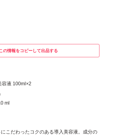
この情報をコピーして出品する
液 100ml×2
品
 ml
0％にこだわったコクのある導入美容液。成分の