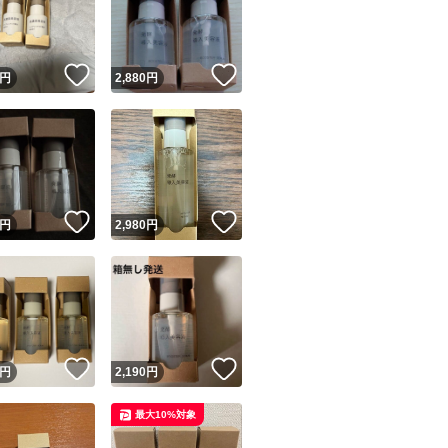
！
いいね！
いいね！
円
2,880
円
ユーザーの実績について
！
いいね！
いいね！
円
2,980
円
o!フリマが定めた一定の基準を満たしたユーザーにバッジを付与しています
出品者
この商品の情報をコピーします
取引出品者
Yahoo!フリマの基準をクリアした安心・安全なユーザーです
！
いいね！
いいね！
商品画像の
無断転載は禁止
されています
円
2,190
円
コピーされた情報は
必ずご自身の商品に合わせて編集
してください
最大10%対象
コピーは
1商品につき1回
です
実績◯+
このユーザーはYahoo!フリマの取引を完了させた実績があり