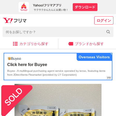
ログイン
カテゴリから探す
ブランドから探す
Overseas Visitors
Click here for Buyee
Buyee - A multilingual purchasing agent service operated by tenso, featuring items
from JDirectItems Fleamarket (provided by LY Corporation)