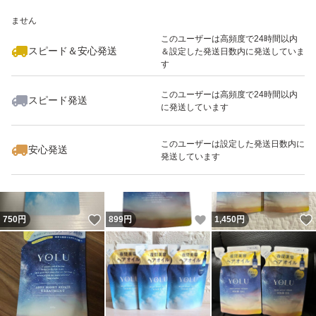
いいね！
いいね！
2,050
※このバッジは実績に基づく表示であり、発送を保証しているものではあり
円
1,549
円
1,300
円
ません
このユーザーは高頻度で24時間以内
スピード＆安心発送
＆設定した発送日数内に発送していま
す
このユーザーは高頻度で24時間以内
スピード発送
に発送しています
いいね！
いいね！
1,000
円
1,390
円
870
円
このユーザーは設定した発送日数内に
安心発送
発送しています
いいね！
いいね！
750
円
899
円
1,450
円