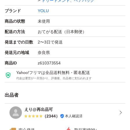
トリートメント、ヘアパック
ブランド
YOLU
商品の状態
未使用
配送の方法
おてがる配送（日本郵便）
発送までの日数
2〜3日で発送
発送元の地域
奈良県
商品ID
z610373554
Yahoo!フリマは全品送料無料・匿名配送
代金は運営が一旦預かり、評価後、出品者に支払われます
出品者
えり@再出品可
（
2344
）
本人確認済