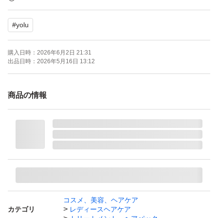
65ml
#
yolu
2個セット
購入日時：
2026年6月2日 21:31
新品未使用未開封
出品日時：
2026年5月16日 13:12
簡易包装で発送致します。
商品の情報
よろしくお願い致します。
YOLU （ヨル） ディープナイトリペアヘアオイル （詰
替） 65ml I-ne
ブランド：YOLU
コスメ、美容、ヘアケア
カテゴリ
レディースヘアケア