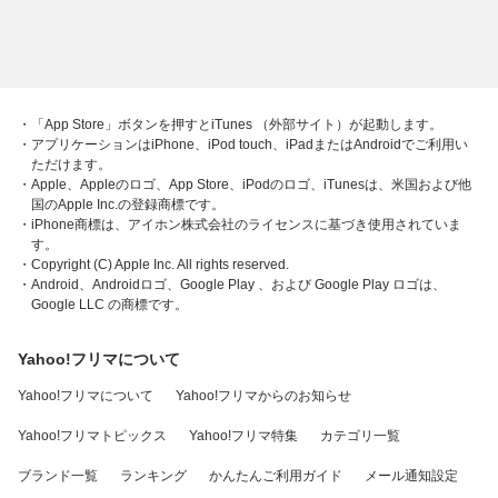
・「App Store」ボタンを押すとiTunes （外部サイト）が起動します。
・アプリケーションはiPhone、iPod touch、iPadまたはAndroidでご利用い
ただけます。
・Apple、Appleのロゴ、App Store、iPodのロゴ、iTunesは、米国および他
国のApple Inc.の登録商標です。
・iPhone商標は、アイホン株式会社のライセンスに基づき使用されていま
す。
・Copyright (C) Apple Inc. All rights reserved.
・Android、Androidロゴ、Google Play 、および Google Play ロゴは、
Google LLC の商標です。
Yahoo!フリマについて
Yahoo!フリマについて
Yahoo!フリマからのお知らせ
Yahoo!フリマトピックス
Yahoo!フリマ特集
カテゴリ一覧
ブランド一覧
ランキング
かんたんご利用ガイド
メール通知設定