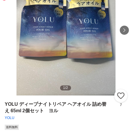
1
/
2
い
YOLU ディープナイトリペア ヘアオイル 詰め替
7
え 65ml 2個セット ヨル
YOLU
送料無料