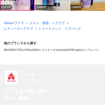
2,677
円
3,000
円
2,650
円
Yahoo!フリマ
コスメ、美容、ヘアケア
レディースヘアケア
トリートメント、ヘアパック
他のブランドから探す
MILBON
COTA
LUX
Kao
P&G
ケラスターゼ
＆honey
KOSE
napla
ロレアル パリ