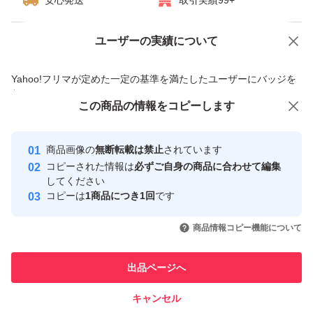
安心発送
取引実績99+
ユーザーの実績について
価格の相談
商品への質問
商品への質問からの値下げ交渉、不適切なカテゴリ変更依頼は禁止です
Yahoo!フリマが定めた一定の基準を満たしたユーザーにバッジを
付与しています
この商品をみている人にオススメ
この商品の情報をコピーします
安心取引出品者
Yahoo!フリマの基準をクリアした安
安心取引出品者
商品画像の
無断転載は禁止
されています
心・安全なユーザーです
コピーされた情報は
必ずご自身の商品に合わせて編集
取引実績
してください
コピーは
1商品につき1回
です
このユーザーはYahoo!フリマの取
取引実績◯+
いいね！
いいね！
799
円
1,400
円
1,350
円
引を完了させた実績があります
商品情報コピー機能について
このユーザーは他フリマサービス
他フリマ実績◯+
出品ページへ
での取引実績があります
キャンセル
スピード&安心発送