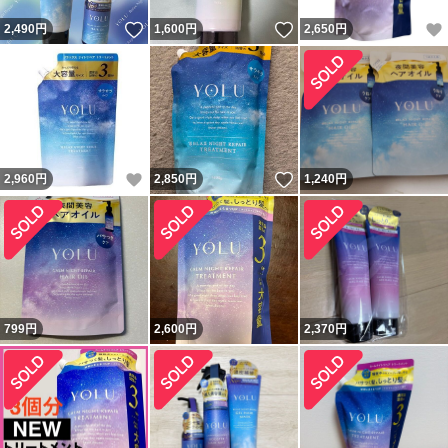
いいね！
いいね！
2,490
円
1,600
円
2,650
円
いいね！
いいね！
2,960
円
2,850
円
1,240
円
799
円
2,600
円
2,370
円