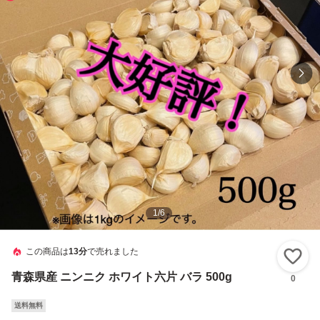
1
/
6
この商品は
13分
で売れました
い
青森県産 ニンニク ホワイト六片 バラ 500g
0
送料無料