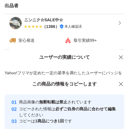
送料、資材の高騰によりネコポスに変更しました！
出品者
宜しくお願い致します♪
ニンニク☆SALE中☆
（
1386
）
本人確認済
安心発送
取引実績99+
ユーザーの実績について
価格の相談
商品への質問
商品への質問からの値下げ交渉、不適切なカテゴリ変更依頼は禁止です
Yahoo!フリマが定めた一定の基準を満たしたユーザーにバッジを
付与しています
この商品をみている人にオススメ
この商品の情報をコピーします
安心取引出品者
最大10%対象
最大10%対象
Yahoo!フリマの基準をクリアした安
安心取引出品者
商品画像の
無断転載は禁止
されています
心・安全なユーザーです
コピーされた情報は
必ずご自身の商品に合わせて編集
取引実績
してください
コピーは
1商品につき1回
です
このユーザーはYahoo!フリマの取
取引実績◯+