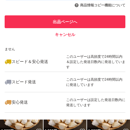
いいね！
いいね！
1,330
円
1,300
円
1,600
円
引を完了させた実績があります
商品情報コピー機能について
最大10%対象
最大10%対象
最大10%対象
このユーザーは他フリマサービス
他フリマ実績◯+
出品ページへ
での取引実績があります
キャンセル
スピード&安心発送
いいね！
いいね！
1,000
※このバッジは実績に基づく表示であり、発送を保証しているものではあり
円
1,000
円
1,099
円
ません
このユーザーは高頻度で24時間以内
スピード＆安心発送
＆設定した発送日数内に発送していま
す
このユーザーは高頻度で24時間以内
スピード発送
に発送しています
いいね！
いいね！
1,333
円
1,333
円
1,333
円
このユーザーは設定した発送日数内に
安心発送
発送しています