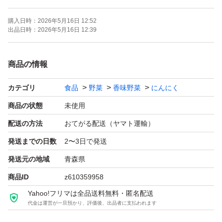
購入日時：
2026年5月16日 12:52
品質、大きめを求めるならコチラで間違いなし♪
出品日時：
2026年5月16日 12:39
悪い評価0を目指してます！！
商品の情報
ギリギリのお値段ですのでお値引きなしで（ ; ; ）
カテゴリ
食品
野菜
香味野菜
にんにく
早めの発送を心がけております♪
商品の状態
未使用
配送の方法
おてがる配送（ヤマト運輸）
皮むけ、青芽、腐れ、特に発根。
発送までの日数
2〜3日で発送
人の手で丁寧に選別しておりますが、ダンボールに入れ
発送元の地域
青森県
配送しますので揺れ、長時間密封により
商品ID
z610359958
このような症状が出る可能性があります。
Yahoo!フリマは全品送料無料・匿名配送
ご了承の上、購入お願い致します。
代金は運営が一旦預かり、評価後、出品者に支払われます