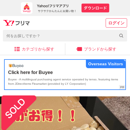
ログイン
カテゴリから探す
ブランドから探す
Overseas Visitors
Click here for Buyee
Buyee - A multilingual purchasing agent service operated by tenso, featuring items
from JDirectItems Fleamarket (provided by LY Corporation)