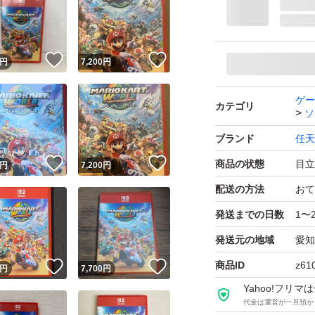
！
いいね！
いいね！
円
7,200
円
ゲー
カテゴリ
ソ
ブランド
任天
！
いいね！
いいね！
商品の状態
目立
円
7,200
円
配送の方法
おて
発送までの日数
1〜
発送元の地域
愛知
商品ID
z61
！
いいね！
いいね！
円
7,700
円
Yahoo!フリ
代金は運営が一旦預か