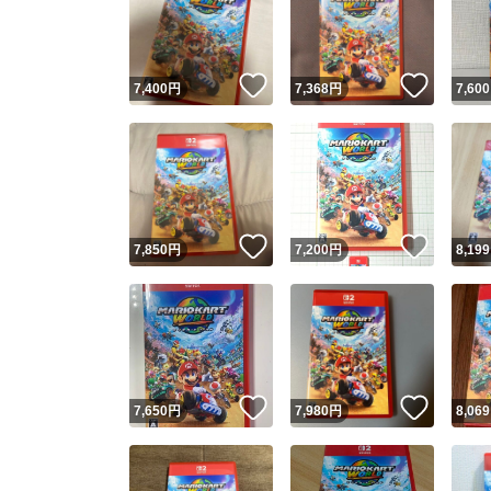
いいね！
いいね
7,400
円
7,368
円
7,600
いいね！
いいね
7,850
円
7,200
円
8,199
Yaho
安心取引
安心
いいね！
いいね
7,650
円
7,980
円
8,069
取引実績
取引