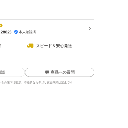
（
2882
）
本人確認済
者
スピード＆安心発送
相談
商品への質問
からの値下げ交渉、不適切なカテゴリ変更依頼は禁止です
ます