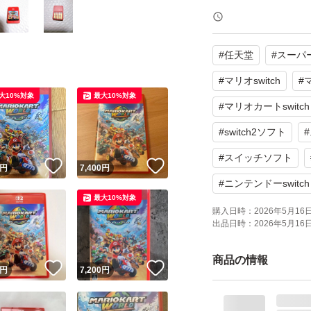
パッケージ種類：
オンライン：オン
#
任天堂
#
スーパ
プレイモード：TV
応
#
マリオswitch
#
大10%対象
最大10%対象
携帯モードプレイ人
#
マリオカートswitch
#
switch2ソフト
#
#
スイッチソフト
！
いいね！
いいね！
円
7,400
円
#
ニンテンドーswitch
最大10%対象
購入日時：
2026年5月16日 
出品日時：
2026年5月16日 
商品の情報
！
いいね！
いいね！
円
7,200
円