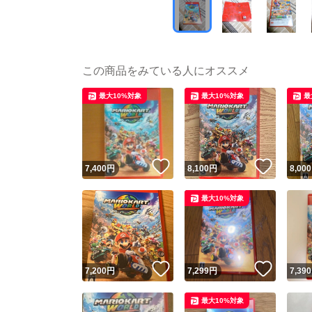
この商品をみている人にオススメ
最大10%対象
最大10%対象
最
いいね！
いいね
7,400
円
8,100
円
8,000
最大10%対象
いいね！
いいね
7,200
円
7,299
円
7,390
最大10%対象