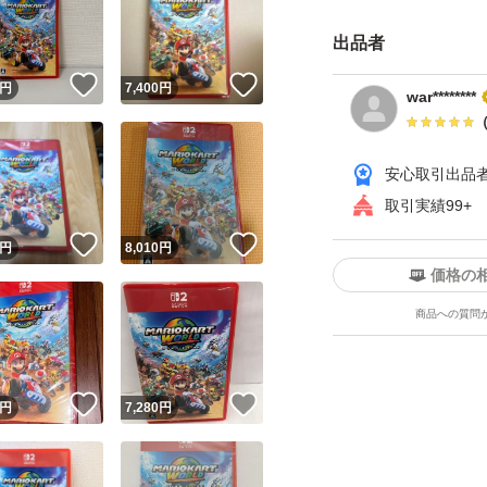
出品者
！
いいね！
いいね！
円
7,400
円
war********
安心取引出品
取引実績99+
ユーザーの実績について
！
いいね！
いいね！
円
8,010
円
価格の
o!フリマが定めた一定の基準を満たしたユーザーにバッジを付与しています
出品者
商品への質問
この商品の情報をコピーします
取引出品者
Yahoo!フリマの基準をクリアした安心・安全なユーザーです
！
いいね！
いいね！
商品画像の
無断転載は禁止
されています
円
7,280
円
コピーされた情報は
必ずご自身の商品に合わせて編集
してください
コピーは
1商品につき1回
です
実績◯+
このユーザーはYahoo!フリマの取引を完了させた実績があり