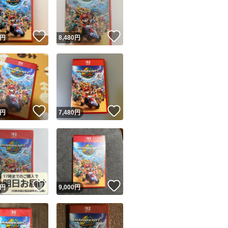
商品情報コピー機
リマ実績◯+
このユーザーは他フリマサービスでの取引実績があります
！
いいね！
いいね！
円
8,480
円
出品ページへ
&安心発送
キャンセル
ジは実績に基づく表示であり、発送を保証しているものではありません
このユーザーは高頻度で24時間以内＆設定した発送日数内に
ード＆安心発送
ます
！
いいね！
いいね！
円
7,480
円
ード発送
このユーザーは高頻度で24時間以内に発送しています
発送
このユーザーは設定した発送日数内に発送しています
！
いいね！
いいね！
円
9,000
円