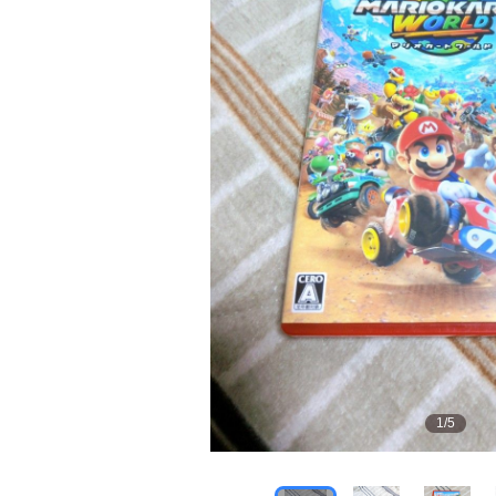
1
/
5