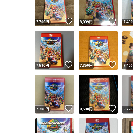
他フ
いいね！
いいね
7,700
円
8,099
円
7,400
スピード
※このバッ
スピ
いいね！
いいね
7,580
円
7,350
円
7,400
スピ
安心
いいね！
いいね
7,280
円
8,500
円
8,790