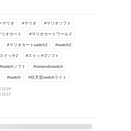
通常版
ライン対応
ーマリオ
#
マリオ
#
マリオソフト
モード対応 テーブルモード対応 携帯モード対
マリオカート
#
マリオカートワールド
数：1 人
#
マリオカートswitch2
#
switch2
スイッチ2
#
スイッチ2ソフト
#
switchソフト
#
nintendoswitch
#
switch
#
任天堂switchライト
12:24
12:17