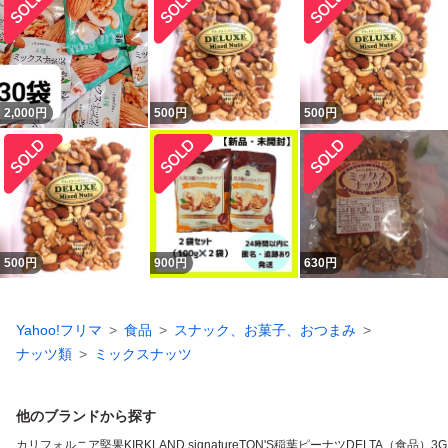
2,000
円
500
円
500
円
500
円
900
円
630
円
Yahoo!フリマ
食品
スナック、お菓子、おつまみ
ナッツ類
ミックスナッツ
他のブランドから探す
カリフォルニア堅果
KIRKLAND signature
TON'S
稲葉ピーナツ
DELTA（食品）
3G