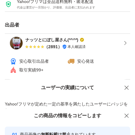
Yahoo!フリマは全品送料無料・匿名配送
代金は運営が一旦預かり、評価後、出品者に支払われます
ゆうパケットポストminiに直接入れて発送します。
出品者
☆ナッツは非常食として利用できますが、栄養価が高く、
ナッツとにぼし屋さん(*^^*)
（
2891
）
本人確認済
保存性に優れた製品を選ぶことが重要です。非常食用のナ
ッツは、保存期間が長く、無塩・無油で保存料不使用のも
安心取引出品者
安心発送
のが理想的です。
取引実績99+
☆ナッツダイエットは、食物繊維による高い満腹感で過食
ユーザーの実績について
価格の相談
商品への質問
を防ぎ、血糖値の急上昇を抑えること、そしてビタミンB
商品への質問からの値下げ交渉、不適切なカテゴリ変更依頼は禁止です
Yahoo!フリマが定めた一定の基準を満たしたユーザーにバッジを
群による代謝促進、血行改善効果で脂肪燃焼を助けるこ
付与しています
と、また、健康的な脂質による体の調子を整えることが期
この商品をみている人にオススメ
この商品の情報をコピーします
安心取引出品者
待できます。ただし、高カロリーなため、1日25g～30g程
最大10%対象
最大10%対象
Yahoo!フリマの基準をクリアした安
安心取引出品者
商品画像の
無断転載は禁止
されています
度の適量を守ることが重要です。