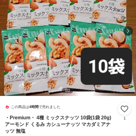
1
/
2
この商品は
4時間
で売れました
い
・Premium・ 4種 ミックスナッツ 10袋(1袋 20g)
1
アーモンド くるみ カシューナッツ マカダミアナ
ッツ 無塩