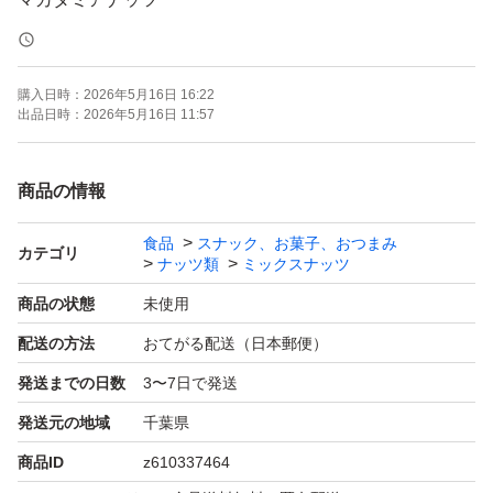
無塩
購入日時：
2026年5月16日 16:22
注意！
出品日時：
2026年5月16日 11:57
購入者の方から梱包したビニールが破れていて中の袋も切
れていたと指摘がありました。宅配ビニール袋で梱包し郵
商品の情報
便ポストに投函するまでは決して破れた物を発送すること
食品
スナック、お菓子、おつまみ
はありません。が、配達途中で破れてもこちらには連絡無
カテゴリ
ナッツ類
ミックスナッツ
く配達してしまうようです。今後も低価格で販売したいの
商品の状態
未使用
で今の梱包は変えないと思います。今まで何百と発送して
配送の方法
おてがる配送（日本郵便）
このような事を言われたことがありませんでしたが全く無
発送までの日数
3〜7日で発送
いとも言えません。
ご理解いただけるかたのご購入をお願いいたします。
発送元の地域
千葉県
商品ID
z610337464
賞味期限 2027年 4月