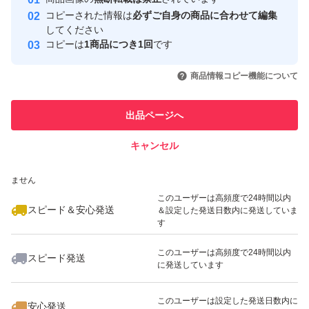
心・安全なユーザーです
コピーされた情報は
必ずご自身の商品に合わせて編集
取引実績
してください
ブランド：カリフォルニア堅果
コピーは
1商品につき1回
です
このユーザーはYahoo!フリマの取
取引実績◯+
いいね！
いいね！
1,280
円
600
円
650
円
引を完了させた実績があります
商品情報コピー機能について
最大10%対象
低糖質
このユーザーは他フリマサービス
おつまみ
他フリマ実績◯+
出品ページへ
での取引実績があります
お菓子作り
キャンセル
スピード&安心発送
おやつ
いいね！
いいね！
599
※このバッジは実績に基づく表示であり、発送を保証しているものではあり
円
500
円
1,000
円
ダイエット
ません
最大10%対象
カシューナッツ
このユーザーは高頻度で24時間以内
スピード＆安心発送
＆設定した発送日数内に発送していま
アーモンド
す
マカダミアナッツ
このユーザーは高頻度で24時間以内
スピード発送
くるみ
に発送しています
いいね！
いいね！
450
円
500
円
900
円
ミックスナッツ
最大10%対象
このユーザーは設定した発送日数内に
安心発送