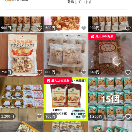
発送しています
いいね！
いいね！
900
円
500
円
900
円
最大10%対象
いいね！
いいね！
750
円
800
円
640
円
最大10%対象
いいね！
いいね！
1,200
円
900
円
1,250
円