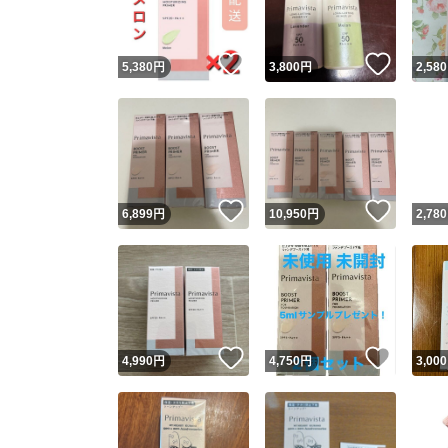
いいね！
いいね
5,380
円
3,800
円
2,580
いいね！
いいね
6,899
円
10,950
円
2,780
いいね！
いいね
4,990
円
4,750
円
3,000