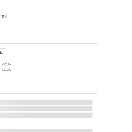
 ml
UVカット テカり防止 UV耐水性★ ウォータ
ta
22:36
11:51