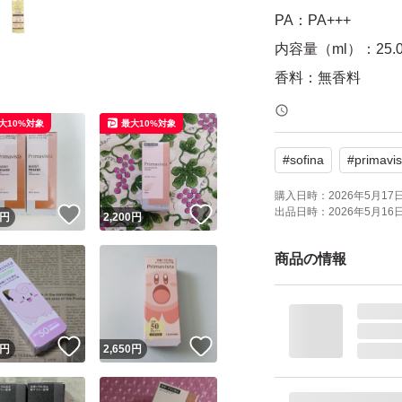
PA：PA+++
内容量（ml）：25.0
香料：無香料
ベースメイク特徴：
大10%対象
最大10%対象
ープルーフ 無香料
#
sofina
#
primavis
原産国：日本
個数：2
購入日時：
2026年5月17日 
出品日時：
2026年5月16日 
！
いいね！
いいね！
円
2,200
円
商品の情報
！
いいね！
いいね！
円
2,650
円