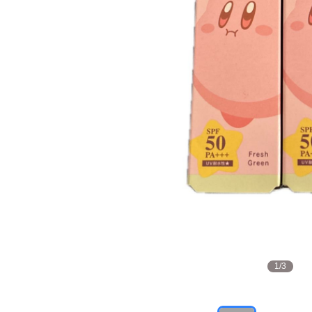
1
/
3