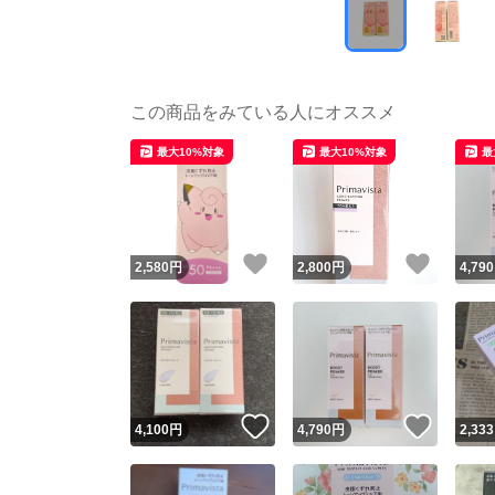
この商品をみている人にオススメ
最大10%対象
最大10%対象
最
いいね！
いいね
2,580
円
2,800
円
4,790
いいね！
いいね
4,100
円
4,790
円
2,333