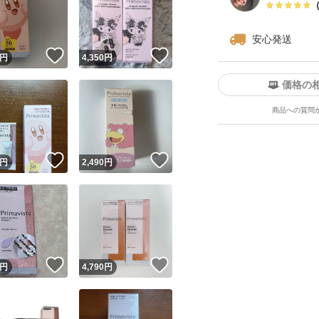
安心発送
！
いいね！
いいね！
円
4,350
円
価格の
商品への質問
ユーザーの実績について
！
いいね！
いいね！
円
2,490
円
o!フリマが定めた一定の基準を満たしたユーザーにバッジを付与しています
出品者
この商品の情報をコピーします
取引出品者
Yahoo!フリマの基準をクリアした安心・安全なユーザーです
！
いいね！
いいね！
商品画像の
無断転載は禁止
されています
円
4,790
円
コピーされた情報は
必ずご自身の商品に合わせて編集
してください
コピーは
1商品につき1回
です
実績◯+
このユーザーはYahoo!フリマの取引を完了させた実績があり