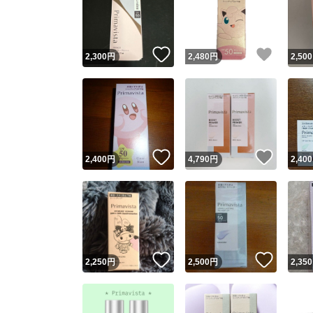
いいね！
いいね
2,300
円
2,480
円
2,500
いいね！
いいね
2,400
円
4,790
円
2,400
Yaho
安心取引
安心
いいね！
いいね
2,250
円
2,500
円
2,350
取引実績
取引