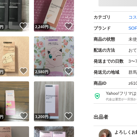
カテゴリ
コス
！
いいね！
いいね！
円
2,240
円
ブランド
SOF
商品の状態
未使
配送の方法
おて
発送までの日数
3〜
！
いいね！
いいね！
円
2,580
円
発送元の地域
群馬
商品ID
z61
Yahoo!フリ
代金は運営が一旦預か
！
いいね！
いいね！
出品者
円
3,200
円
よろしくお