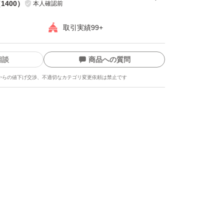
（
1400
）
本人確認前
取引実績99+
相談
商品への質問
からの値下げ交渉、不適切なカテゴリ変更依頼は禁止です
ます