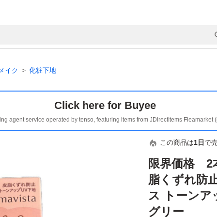
メイク
化粧下地
Click here for Buyee
ing agent service operated by tenso, featuring items from JDirectItems Fleamarket 
この商品は
1日
で
限界価格 2
脂くずれ防
ス トーンア
グリー