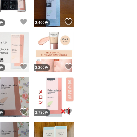
商品情報コピー機
リマ実績◯+
このユーザーは他フリマサービスでの取引実績があります
！
いいね！
いいね！
円
2,400
円
出品ページへ
&安心発送
キャンセル
ジは実績に基づく表示であり、発送を保証しているものではありません
このユーザーは高頻度で24時間以内＆設定した発送日数内に
ード＆安心発送
ます
！
いいね！
いいね！
円
2,200
円
ード発送
このユーザーは高頻度で24時間以内に発送しています
発送
このユーザーは設定した発送日数内に発送しています
！
いいね！
いいね！
円
2,780
円