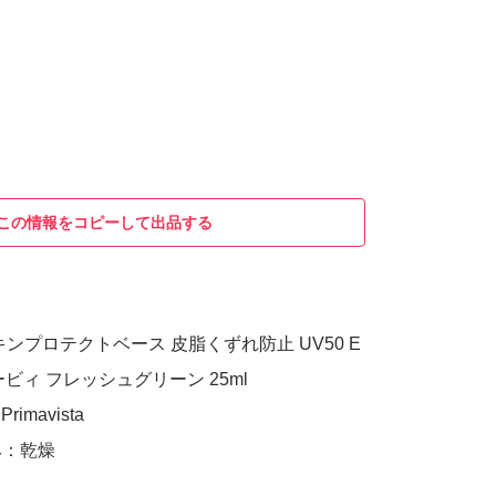
この情報をコピーして出品する
ンプロテクトベース 皮脂くずれ防止 UV50 E
ービィ フレッシュグリーン 25ml
imavista
み：乾燥