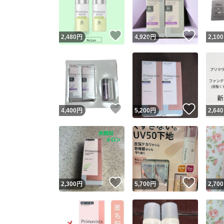
他フ
いいね！
いいね
2,480
円
4,920
円
2,100
スピード
※このバッ
スピ
いいね！
いいね
4,400
円
5,200
円
2,640
スピ
安心
いいね！
いいね
2,300
円
5,700
円
2,700