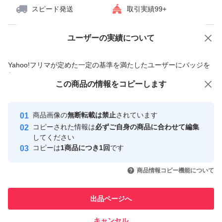
スピード発送
取引実績99+
ます。
ユーザーの実績について
価格の相談
商品への質問
商品への質問からの値下げ交渉、不適切なカテゴリ変更依頼は禁止です
Yahoo!フリマが定めた一定の基準を満たしたユーザーにバッジを
付与しています
この商品をみている人にオススメ
この商品の情報をコピーします
安心取引出品者
最大10%対象
Yahoo!フリマの基準をクリアした安
安心取引出品者
商品画像の
無断転載は禁止
されています
心・安全なユーザーです
コピーされた情報は
必ずご自身の商品に合わせて編集
取引実績
してください
コピーは
1商品につき1回
です
このユーザーはYahoo!フリマの取
取引実績◯+
いいね！
いいね！
3,650
円
4,880
円
3,500
円
引を完了させた実績があります
商品情報コピー機能について
最大10%対象
このユーザーは他フリマサービス
他フリマ実績◯+
出品ページへ
での取引実績があります
キャンセル
スピード&安心発送