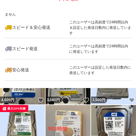
いいね！
いいね！
2,250
※このバッジは実績に基づく表示であり、発送を保証しているものではあり
円
3,200
円
2,000
円
ません
このユーザーは高頻度で24時間以内
スピード＆安心発送
＆設定した発送日数内に発送していま
す
このユーザーは高頻度で24時間以内
スピード発送
に発送しています
いいね！
いいね！
6,400
円
3,300
円
3,500
円
最大10%対象
このユーザーは設定した発送日数内に
安心発送
発送しています
いいね！
いいね！
4,600
円
3,180
円
3,500
円
最大10%対象