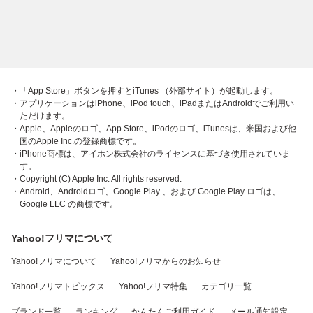
・「App Store」ボタンを押すとiTunes （外部サイト）が起動します。
・アプリケーションはiPhone、iPod touch、iPadまたはAndroidでご利用い
ただけます。
・Apple、Appleのロゴ、App Store、iPodのロゴ、iTunesは、米国および他
国のApple Inc.の登録商標です。
・iPhone商標は、アイホン株式会社のライセンスに基づき使用されていま
す。
・Copyright (C) Apple Inc. All rights reserved.
・Android、Androidロゴ、Google Play 、および Google Play ロゴは、
Google LLC の商標です。
Yahoo!フリマについて
Yahoo!フリマについて
Yahoo!フリマからのお知らせ
Yahoo!フリマトピックス
Yahoo!フリマ特集
カテゴリ一覧
ブランド一覧
ランキング
かんたんご利用ガイド
メール通知設定