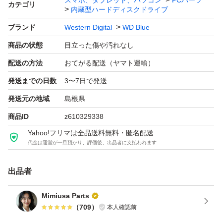
スマホ、タブレット、パソコン
PCパーツ
カテゴリ
内蔵型ハードディスクドライブ
精密機械物ですので、おすすめの発送方法は宅急便コンパ
ブランド
Western Digital
WD Blue
クトですが、現価格にプラス500円となります。質問より
商品の状態
目立った傷や汚れなし
お寄せ下さいませ。
配送の方法
おてがる配送（ヤマト運輸）
発送までの日数
3〜7日で発送
予め質問がなされなければネコポスでの発送となります。
発送元の地域
島根県
発送前に再度認識の確認は致しますが、現状のお渡しで保
商品ID
z610329338
証が御座いません。何かあれば輸送障害も疑われるため当
Yahoo!フリマは全品送料無料・匿名配送
方で対応することはありません、運送会社やヤフーお見舞
代金は運営が一旦預かり、評価後、出品者に支払われます
いでの対応をお願い申し上げます。
また、発送後のキャンセル返品返金交換はすり替え防止の
出品者
観点からお断りします。
Mimiusa Parts
きついこともたくさん書かせて頂いてますが、今それほど
（
709
）
本人確認前
に詐欺が多いため何卒ご理解頂きますようお願い申し上げ