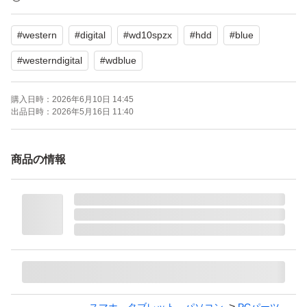
たくさんの出品物の中からおいでくださりありがとう御座
#
western
#
digital
#
wd10spzx
#
hdd
#
blue
います。
#
westerndigital
#
wdblue
タイトルのウエスタンデジタル ブルー 1TB HDDで御座い
購入日時：
2026年6月10日 14:45
ます。
出品日時：
2026年5月16日 11:40
画像のように読み書きスコア問題ありませんでした。
商品の情報
健康状態も問題なし。
使い方は色々かとは思いますが、USB に変換してテレビ
の背面USBに接続し録画用途。
デスクノートのセカンドドライブでデータ保存領域。
他、うちですとナスネに繋いで録画量を増やしたりしてい
ます。