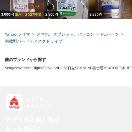
3,000
円
2,500
円
2,880
円
Yahoo!フリマ
スマホ、タブレット、パソコン
PCパーツ
内蔵型ハードディスクドライブ
他のブランドから探す
Seagate
Western Digital
TOSHIBA
HGST
日立
SAMSUNG
富士通
MAXTOR
日本HP