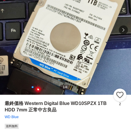
1
/
4
い
最終価格 Western Digital Blue WD10SPZX 1TB
2
HDD 7mm 正常中古良品
WD Blue
送料無料