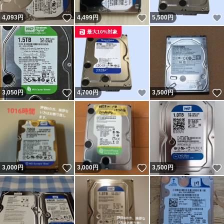
いいね！
いいね！
4,093
円
4,499
円
5,500
円
最大10%対象
いいね！
いいね！
3,050
円
4,700
円
3,500
円
いいね！
いいね！
3,000
円
3,000
円
3,500
円